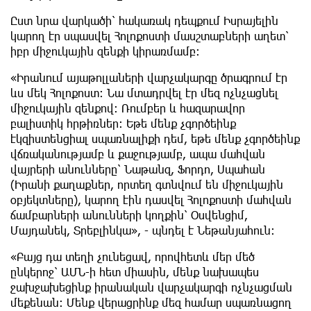
Ըստ նրա վարկածի՝ հակառակ դեպքում Իսրայելին
կարող էր սպասվել Հոլոքոստի մասշտաբների աղետ՝
իբր միջուկային զենքի կիրառմամբ։
«Իրանում այաթոլլաների վարչակարգը ծրագրում էր
ևս մեկ Հոլոքոստ։ Նա մտադրվել էր մեզ ոչնչացնել
միջուկային զենքով։ Ռումբեր և հազարավոր
բալիստիկ հրթիռներ։ Եթե մենք չգործեինք
էկզիստենցիալ սպառնալիքի դեմ, եթե մենք չգործեինք
վճռականությամբ և քաջությամբ, ապա մահվան
վայրերի անունները՝ Նաթանզ, Ֆորդո, Սպահան
(Իրանի քաղաքներ, որտեղ գտնվում են միջուկային
օբյեկտները), կարող էին դասվել Հոլոքոստի մահվան
ճամբարների անունների կողքին՝ Օսվենցիմ,
Մայդանեկ, Տրեբլինկա», - պնդել է Նեթանյահուն։
«Բայց դա տեղի չունեցավ, որովհետև մեր մեծ
ընկերոջ՝ ԱՄՆ-ի հետ միասին, մենք նախապես
ջախջախեցինք իրանական վարչակարգի ոչնչացման
մեքենան։ Մենք վերացրինք մեզ համար սպառնացող