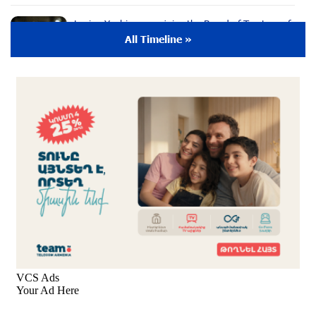
Lusine Yeghiazaryan joins the Board of Trustees of
the Music for the Future Foundation
All Timeline »
9 months ago
Young Musician from the “Born in Artsakh”
Program, Arsen Safaryan, Performed at the
Anniversary Concert of the “Artis Futura”
Foundation with the Moscow “Russian
Philharmonia” Symphony Orchestra
9 months ago
Young Musicians of the “Born in Artsakh” Program
Bring the Voice of Artsakh to Moscow
9 months ago
The Sound of Artsakh in the USA
10 months ago