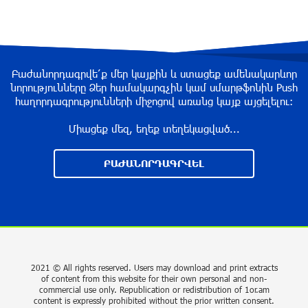
about a year ago
“Past”: A Publicly Funded Concert for the
Privileged Few?
Բաժանորդագրվե՛ք մեր կայքին և ստացեք ամենակարևոր
նորությունները Ձեր համակարգչին կամ սմարթֆոնին Push
about a year ago
հաղորդագրությունների միջոցով առանց կայք այցելելու։
Միացեք մեզ, եղեք տեղեկացված...
With a Mission to Preserve Armenian Heritage:
AraratBank Sponsors the "Artsakh" Orchestra
ԲԱԺԱՆՈՐԴԱԳՐՎԵԼ
Concert
about a year ago
Ardshinbank Donates 120 Million AMD to the
Hayastan All-Armenian Fund
2 years ago
2021 © All rights reserved. Users may download and print extracts
of content from this website for their own personal and non-
commercial use only. Republication or redistribution of 1or.am
Andron Participates in the Tomorrow Mobility
content is expressly prohibited without the prior written consent.