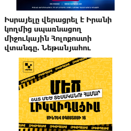
Իսրայելը վերացրել է Իրանի
կողմից uպառնացnղ
միջnւկային Հոլnքnuտի
վտանգը. Նեթանյահու