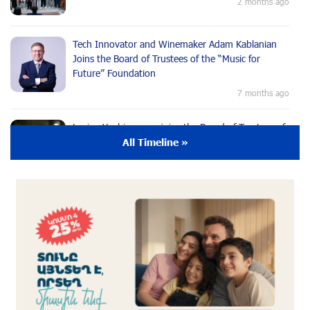
2 months ago
Tech Innovator and Winemaker Adam Kablanian
Joins the Board of Trustees of the “Music for
Future” Foundation
7 months ago
Lusine Yeghiazaryan joins the Board of Trustees of
the Music for the Future Foundation
All Timeline »
9 months ago
Young Musician from the “Born in Artsakh”
Program, Arsen Safaryan, Performed at the
Anniversary Concert of the “Artis Futura”
Foundation with the Moscow “Russian
Philharmonia” Symphony Orchestra
9 months ago