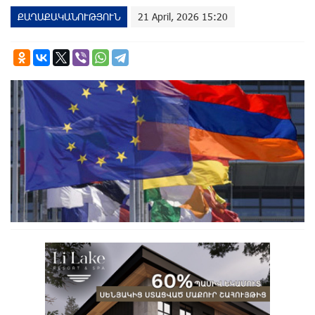
ՔԱՂԱՔԱԿԱՆՈՒԹՅՈՒՆ
21 April, 2026 15:20