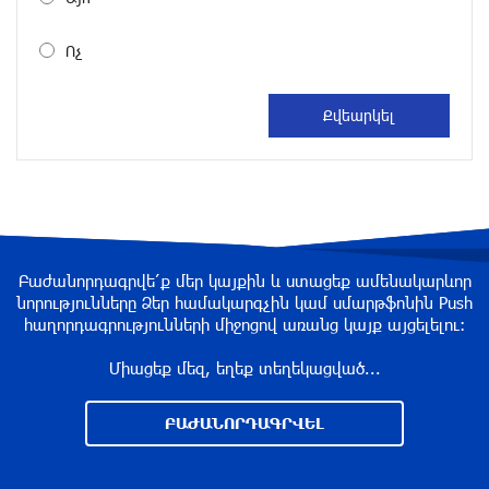
DIALOG Organization - Partner of the “Born in
Artsakh” Program
Ոչ
about a year ago
DIALOG Organization - Partner of the “Born in
Artsakh” Program
about a year ago
“Past”: A Publicly Funded Concert for the
Privileged Few?
Բաժանորդագրվե՛ք մեր կայքին և ստացեք ամենակարևոր
նորությունները Ձեր համակարգչին կամ սմարթֆոնին Push
about a year ago
հաղորդագրությունների միջոցով առանց կայք այցելելու։
Միացեք մեզ, եղեք տեղեկացված...
With a Mission to Preserve Armenian Heritage:
AraratBank Sponsors the "Artsakh" Orchestra
ԲԱԺԱՆՈՐԴԱԳՐՎԵԼ
Concert
about a year ago