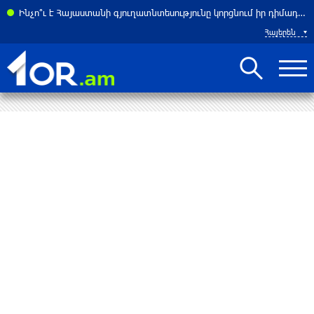
ակարգում նոր փոփոխություններ կկատարվեն. «Փաստ»
Ինչո՞ւ է Հայաստանի գյուղատնտեսությունը կորցնում իր դիմադրողականությունը. «Փաստ»
Հայերեն