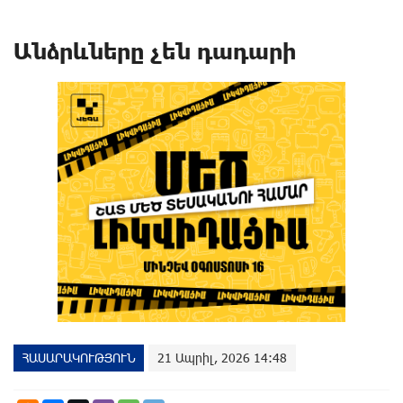
Անձրևները չեն դադարի
ՀԱՍԱՐԱԿՈՒԹՅՈՒՆ
21 Ապրիլ, 2026 14:48