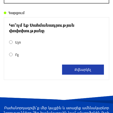
36 րոպե առաջ
Հարցում
Ընտրություններն ավարտվեցին,
իշխանություններին էլ ոչինչ չի
հետաքրքրու՞մ. «Փաստ»
Կո՞ղմ եք Սահմանադրության
փոփոխությանը
5 րոպե առաջ
Այո
Նոր պարտքեր են ներգրավում ճեղքերը
փակելու համար. «Փաստ»
Ոչ
26 րոպե առաջ
Անհավասարակշռության և նոր
կախվածության վտանգները. «Փաստ»
մեկ ժամ առաջ
Ես հավատում եմ, որ «Արարարտ-Արմենիան»
ունակ է անցնել որակավորման վերջին փուլ.
Բաժանորդագրվե՛ք մեր կայքին և ստացեք ամենակարևոր
Բերեզովսկի
նորությունները Ձեր համակարգչին կամ սմարթֆոնին Push