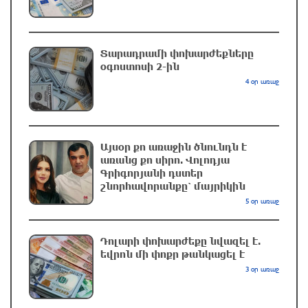
ապա չի կարող լինել քաղաքական
ինքնիշխանություն. առաջիկա խոշորագույն
վտանգներից է գործազրկության և
աղքատության աճը». «Փաստ»
Տարադրամի փոխարժեքները
օգոստոսի 2-ին
2 ժամ առաջ
4 օր առաջ
Գնաճային ռիսկերի, արտահանման
խնդիրների և աճի կայունության
մարտահրավերների համախումբը. «Փաստ»
Այսօր քո առաջին ծնունդն է
2 ժամ առաջ
առանց քո սիրո. Վոլոդյա
Գրիգորյանի դստեր
շնորհավորանքը՝ մայրիկին
Քաղաքական սուր կոնտրաստն ու
դիսբալանսը. «Փաստ»
5 օր առաջ
մեկ ժամ առաջ
Դոլարի փոխարժեքը նվազել է.
եվրոն մի փոքր թանկացել է
Ինքնակամ կառույցները հաշվառելու
3 օր առաջ
ընթացակարգում նոր փոփոխություններ
կկատարվեն. «Փաստ»