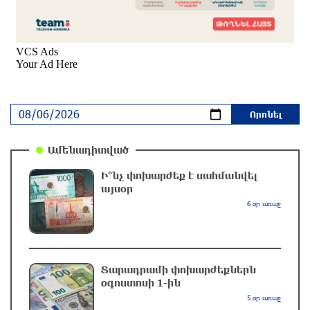
«ներողությանը»
3 ժամ առաջ
Քարը քարին չեն թողնի. «Փաստ»
3 ժամ առաջ
Էլեկտրաէներգիայի անջատումներ Երևանի 8
Ամենադիտված
վարչական շրջաններում և բոլոր 10
մարզերում
Ի՞նչ փոխարժեք է սահմանվել
այսօր
2 ժամ առաջ
6 օր առաջ
ՔՊ հնաբնակները խիստ հիասթափված են
նորերից. «Հրապարակ»
2 ժամ առաջ
Տարադրամի փոխարժեքներն
օգոստոսի 1-ին
5 օր առաջ
«Եթե չկա տնտեսական ինքնիշխանություն,