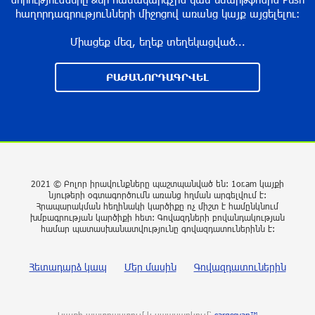
հաղորդագրությունների միջոցով առանց կայք այցելելու։
6 ժամ առաջ
Միացեք մեզ, եղեք տեղեկացված...
Գերմանիայում ահաբեկչության գործով
քննություն է սկսվել Լայպցիգի
ԲԱԺԱՆՈՐԴԱԳՐՎԵԼ
օդանավակայանում պայթուցիկով անօդաչու
սարք հայտնաբերելուց հետո
6 ժամ առաջ
Իրազեկում․ գործարկվելու է էլեկտրական
շչակ
7 ժամ առաջ
2021 © Բոլոր իրավունքները պաշտպանված են: 1or.am կայքի
նյութերի օգտագործումն առանց հղման արգելվում է:
Հրապարակման հեղինակի կարծիքը ոչ միշտ է համընկնում
խմբագրության կարծիքի հետ: Գովազդների բովանդակության
Օգոստոսի 6-ին, 7-ին, 10-ին, 11-ին, 12-ին և 13-
համար պատասխանատվությունը գովազդատուներինն է:
ին հարյուրավոր հասցեներում լույս չի լինելու
7 ժամ առաջ
Հետադարձ կապ
Մեր մասին
Գովազդատուներին
Ջուր հավաքեք․ բազմաթիվ հասցեներում ջուր