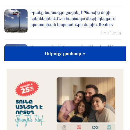
Իրանը նախազգուշացրել է Պարսից ծոցի
երկրներին ԱՄՆ-ի hարձակումների դեպքում
պատասխան hարվածների մասին. Reuters
3 ժամ առաջ
Ռուսաստանը և Հայաստանը քննարկում են
նոր դիվանագիտական
Ամբողջ լրահոսը »
ներկայացուցչությունների բացումը
3 ժամ առաջ
Ձեր օրոք uպառազինությունն ու ռшզմական
տեխնիկան մեծ քանակով որպես ավար
հանձնվել են թշնամուն, խnցվել․ դուք դեռ
խոսո՞ւմ եք․ Տիգրան Աբրահամյան
3 ժամ առաջ
«Ժողովուրդ». «Ուժեղ Հայաստան»-ում ևս
սպասում են Էդգար Ղազարյանի