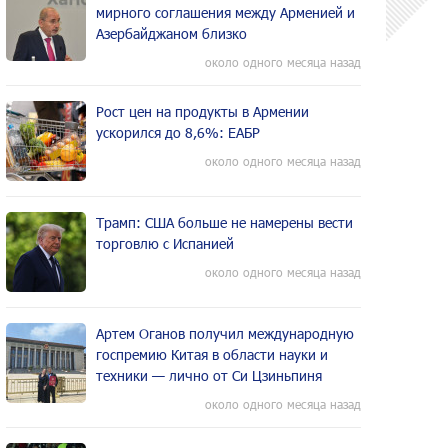
мирного соглашения между Арменией и
Азербайджаном близко
около одного месяца назад
Рост цен на продукты в Армении
ускорился до 8,6%: ЕАБР
около одного месяца назад
Трамп: США больше не намерены вести
торговлю с Испанией
около одного месяца назад
Артем Оганов получил международную
госпремию Китая в области науки и
техники — лично от Си Цзиньпиня
около одного месяца назад