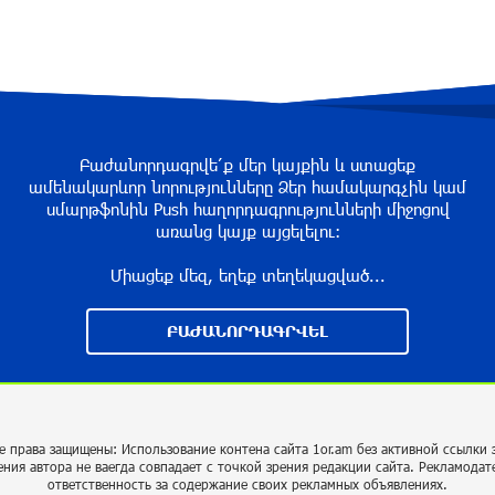
Բաժանորդագրվե՛ք մեր կայքին և ստացեք
ամենակարևոր նորությունները Ձեր համակարգչին կամ
սմարթֆոնին Push հաղորդագրությունների միջոցով
առանց կայք այցելելու։
Միացեք մեզ, եղեք տեղեկացված...
ԲԱԺԱՆՈՐԴԱԳՐՎԵԼ
е права защищены: Использование контена сайта 1or.am без активной ссылки 
ения автора не ваегда совпадает с точкой зрения редакции сайта. Рекламодат
ответственность за содержание своих рекламных объявлениях.