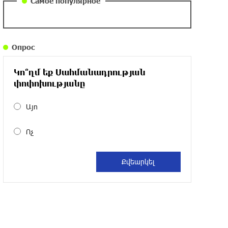
Самое популярное
около одного месяца назад
Армения заинтересована в полноценном
Опрос
участии в ЕАЭС: Пашинян
около одного месяца назад
Կո՞ղմ եք Սահմանադրության
փոփոխությանը
На автодороге Ереван-Севан произошел
камнепад
Այո
около одного месяца назад
Ոչ
Оппозиция Грузии отказалась от
мандатов и получила обратный
эффект: Нарек Карапетян
около одного месяца назад
Российская теннисистка Алина Чараева
будет представлять Армению