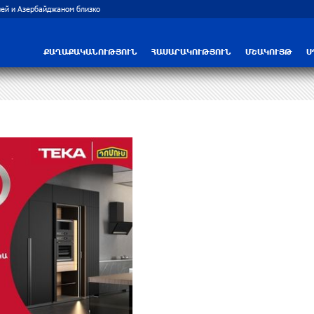
ей и Азербайджаном близко
Рост цен на продукты в Армении ускорил
ՔԱՂԱՔԱԿԱՆՈՒԹՅՈՒՆ
ՀԱՍԱՐԱԿՈՒԹՅՈՒՆ
ՄՇԱԿՈՒՅԹ
Ս