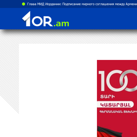
Глава МИД Иордании: Подписание мирного соглашения между Армени