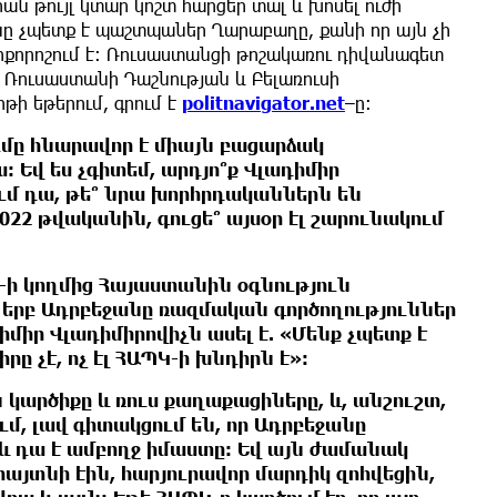
ն թույլ կտար կոշտ հարցեր տալ և խոսել ուժի
-նը չպետք է պաշտպաներ Ղարաբաղը, քանի որ այն չի
իրքորոշում է։ Ռուսաստանցի թոշակառու դիվանագետ
 Ռուսաստանի Դաշնության և Բելառուսի
թի եթերում, գրում է
politnavigator.net
–ը։
ւմը հնարավոր է միայն բացարձակ
 Եվ ես չգիտեմ, արդյո՞ք Վլադիմիր
ում դա, թե՞ նրա խորհրդականներն են
22 թվականին, գուցե՞ այսօր էլ շարունակում
Կ-ի կողմից Հայաստանին օգնություն
 երբ Ադրբեջանը ռազմական գործողություններ
միր Վլադիմիրովիչն ասել է. «Մենք չպետք է
 չէ, ոչ էլ ՀԱՊԿ-ի խնդիրն է»։
կարծիքը և ռուս քաղաքացիները, և, անշուշտ,
, լավ գիտակցում են, որ Ադրբեջանը
և դա է ամբողջ իմաստը։ Եվ այն ժամանակ
 հայտնի էին, հարյուրավոր մարդիկ զոհվեցին,