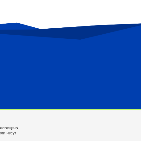
как удалось избавить деревни от заботы
о дровах? «Паст»
около одного месяца назад
«Азербайджанские товары очень быстро
занимают наше место на российском
рынке»: «Паст»
около одного месяца назад
Нет мандата, «выданного народом»:
«Паст»
около одного месяца назад
Молдавские уроки: почему
правительство Армении не уходит?
«Паст»
около одного месяца назад
запрещено.
ели несут