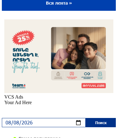
Вся лента »
Ложная дилемма мандатов: почему тема
парламентского бойкота оппозиции -
пустая повестка дня? «Паст»
около одного месяца назад
Правовой терроризм как начало
падения власти: пример Гагика
Царукяна и горькие уроки истории:
«Паст»
около одного месяца назад
Размик Марукян стал обладателем
бронзовой медали XV Международного
конкурса артистов балета
около одного месяца назад
«Росатом» готов построить новые АЭС,
чтобы избежать энергодефицита в
Армении: Алексей Лихачёв