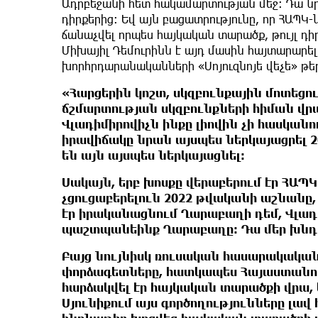
Ադրբեջանի հետ հակամարտության մեջ։ Դա նրա
դիրքերից։ Եվ այն բացատրությունը, որ ՀԱՊԿ
ճանաչվել որպես հայկական տարածք, թույլ դ
Միխայիլ Դեմուրինն է այդ մասին հայտարարել
խորհրդարանականների «Սոյուզնոյե վեչե» թեր
«Հարցերին կոշտ, սկզբունքային մոտեցո
ճշմարտության սկզբունքների հիման վրա։
Վլադիմիրովիչն ինքը լիովին չի հասկան
իրավիճակը նրան այսպես ներկայացրել 20
են այն այսպես ներկայացնել։
Սակայն, երբ խոսքը վերաբերում էր ՀԱՊ
չցուցաբերելուն 2022 թվականի աշնանը,
էր իրականացնում Ղարաբաղի դեմ, Վլադի
պաշտպանեինք Ղարաբաղը։ Դա մեր խնդիրը
Բայց նույնիսկ ռուսական հասարակական 
փորձագետները, հատկապես Հայաստանում
հարձակվել էր հայկական տարածքի վրա, 
Սյունիքում այս գործողությունները լավ