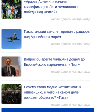
«Арарат‑Армения» начала
квалификацию Лиги чемпионов с
победы над «Ригой»
около одного месяца назад
Пакистанский самолет пропал с радаров
над Аравийским морем
около одного месяца назад
Вопрос об аресте Чалабяна дошел до
Европейского парламента: «Паст»
около одного месяца назад
Почему стало модно «отчитывать»
оппозицию, и чего на самом деле
ожидает общество? «Паст»
около одного месяца назад