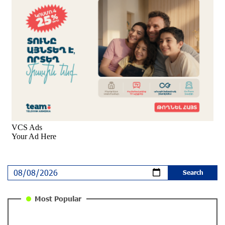
Young Musician from the “Born in Artsakh”
Program, Arsen Safaryan, Performed at the
Anniversary Concert of the “Artis Futura”
Foundation with the Moscow “Russian
Philharmonia” Symphony Orchestra
9 months ago
Young Musicians of the “Born in Artsakh” Program
Bring the Voice of Artsakh to Moscow
9 months ago
The Sound of Artsakh in the USA
10 months ago
Educational Trip and First U.S. Concert of the Music
Most Popular
for Future Foundation’s Young Musicians
10 months ago