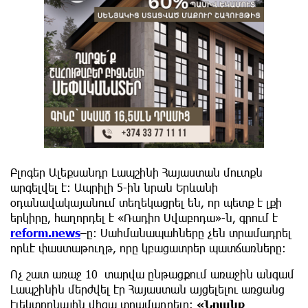
Բլոգեր Ալեքսանդր Լապշինի Հայաստան մուտքն
արգելվել է։ Ապրիլի 5-ին նրան Երևանի
օդանավակայանում տեղեկացրել են, որ պետք է լքի
երկիրը, հաղորդել է «Ռադիո Սվաբոդա»-ն, գրում է
reform.news
–ը։ Սահմանապահները չեն տրամադրել
որևէ փաստաթուղթ, որը կբացատրեր պատճառները։
Ոչ շատ առաջ 10 տարվա ընթացքում առաջին անգամ
Լապշինին մերժվել էր Հայաստան այցելելու առցանց
էլեկտրոնային վիզա տրամադրելը։
«Նրանք