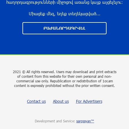
հաղորդագրությունների միջոցով առանց կայք այցելելու։
Միացեք մեզ, եղեք տեղեկացված...
With a Mission to Preserve Armenian Heritage:
AraratBank Sponsors the "Artsakh" Orchestra
ԲԱԺԱՆՈՐԴԱԳՐՎԵԼ
Concert
about a year ago
Ardshinbank Donates 120 Million AMD to the
Hayastan All-Armenian Fund
2 years ago
2021 © All rights reserved. Users may download and print extracts
of content from this website for their own personal and non-
commercial use only. Republication or redistribution of 1or.am
Andron Participates in the Tomorrow Mobility
content is expressly prohibited without the prior written consent.
World Congress 2024: Driving Innovation in E-
Mobility
Contact us
About us
For Advertisers
2 years ago
Khachaturian International Youth Competition
Development and Service:
sargssyan™
launched in China with performance by “Music for