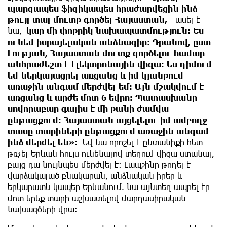
պարզապես ֆիզիկապես հրաժարվեցին ինձ
թույլ տալ մուտք գործել Հայաստան,
- ասել է
նա,–
կար մի փոքրիկ նախապատմություն։ Ես
ունեմ իսրայելական անձնագիր։ Դրանով, ըստ
էության, Հայաստան մուտք գործելու համար
անհրաժեշտ է էլեկտրոնային վիզա։ Ես դիմում
եմ ներկայացրել առցանց և իմ կյանքում
առաջին անգամ մերժվել եմ։ Այն մշակվում է
առցանց և արժե մոտ 6 եվրո։ Պատասխանը
սովորաբար գալիս է մի քանի ժամվա
ընթացքում։ Հայաստան այցելելու իմ ամբողջ
տասը տարիների ընթացքում առաջին անգամ
ինձ մերժել են»։
Եվ նա որոշել է ընտանիքի հետ
թռչել Երևան հույս ունենալով տեղում վիզա ստանալ,
բայց դա նույնպես մերժվել է։ Լապշինը թողել է
վարձակալած բնակարան, անձնական իրեր և
երկարատև կապեր Երևանում. նա այնտեղ ապրել էր
մոտ երեք տարի աշխատելով մարդասիրական
նախագծերի վրա։