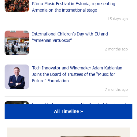
Pärnu Music Festival in Estonia, representing
Armenia on the international stage
15 days ago
International Children’s Day with EU and
“Armenian Virtuosos”
2 months ago
Tech Innovator and Winemaker Adam Kablanian
Joins the Board of Trustees of the “Music for
Future” Foundation
7 months ago
Lusine Yeghiazaryan joins the Board of Trustees of
the Music for the Future Foundation
All Timeline »
9 months ago