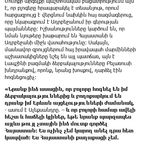
Մուտքի արգելքի պաշտոնական բացատրությունն այն
է, որ բլոգերը հրապարակել է տեսանյութ, որում
հարցազրույց է վերցնում նախկին հայ ռազմագերուց,
որը նկարագրում է Ադրբեջանում իր գերության
պայմանները։ Իշխանությունները կարծում են, որ
նման նյութերը խաթարում են Հայաստանի և
Ադրբեջանի միջև վստահությունը։ Սակայն,
մասնավոր զրույցներում հայ իրավապահ մարմինների
աշխատակիցները նշել են այլ պատճառ, այն է
Լապշինի բազմակի ձերբակալությունները Բելառուսի
խնդրանքով, որոնք, նրանց խոսքով, դարձել էին
հոգնեցուցիչ։
«Նրանք ինձ ասացին, որ բոլորը հոգնել են իմ
ձերբակալություններից և բողոքարկում են
դրանք իմ Երևան այցելությունների ժամանակ,
- ասում է Ալեքսանդրը. –
և որ բոլորի համար ավելի
հեշտ և հաճելի կլիներ, եթե նրանք պարզապես
այլևս թույլ չտային ինձ մուտք գործել
Հայաստան։ Ես ոչինչ չեմ կարող անել դրա հետ
կապված։ Ես Հայաստանի քաղաքացի չեմ.