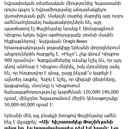
Եվրասիական տնտեսական միությունից Հայաստանի
դուրս գալու և Եվրամիությանը անդամակցելու
վստահության քվե։ Սակայն տարեց մարդիկ այդ ուղու
ամենամոլեռանդ հակառակորդներն են, այդ
պատճառով էլ Փաշինյանը նրանց է հիմարացնում
Կիպրոս երկու եվրո արժողությամբ տոմսի մասին
հեքիաթներով։ Հայկական Oragir.News
հրատարակության թղթակիցը Երևանի փողոցներում
անցորդներին հարցրել է. «Ինչո՞ւ չեք գնում Կիպրոս
900 դրամով»։ Հարցվածներից ոմանք նշել են, որ այդ
գնով անհնար է Կիպրոս մեկնել, իսկ մյուսները ասել
են, որ հնարավոր է գնալ, բայց ինչպե՞ս կարելի է
այնտեղ ապրել։ Հարկ է նշել, որ վիզայի վճարները,
կացարանը, սնունդը և Կիպրոսում
ճանապարհորդությունը կարժենան 120,000-140,000
դրամ, մինչդեռ Հայաստանում միջին կենսաթոշակը
50,000-60,000 դրամ է։
Երևանի մեկ այլ բնակչի խոսքով Փաշինյանը ամեն
ինչ է փչացրել։
«Մի՛ հիշատակեք Փաշինյանի
անունը, ես կտրականապես դեմ եմ նրան։ Նա