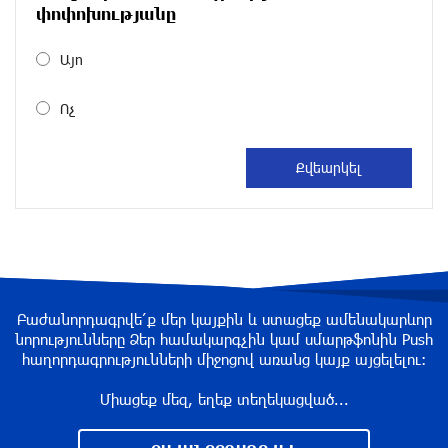
Տարադրամի փոխարժեքները օգոստոսի 6-ին
փոփոխությանը
2 ժամ առաջ
Այո
Ոչ
Երևանում առեղծվածային հանգամանքներում
մահացած՝ «Բոնուս» սուպերմարկետների
ցանցի համահիմնադրի ազգականը նոր
մանրամասներ է փոխանցում
2 ժամ առաջ
Ռուսաստանում գտել են անհետացած
ինքնաթիռը
2 ժամ առաջ
Բաժանորդագրվե՛ք մեր կայքին և ստացեք ամենակարևոր
նորությունները Ձեր համակարգչին կամ սմարթֆոնին Push
հաղորդագրությունների միջոցով առանց կայք այցելելու։
Նիկոլ Փաշինյանը ժամանել է Ղրղզստան
(վիդեո)
Միացեք մեզ, եղեք տեղեկացված...
մեկ ժամ առաջ