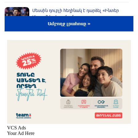
Մեսսին դուբլի հեղինակ է դարձել «Ինտեր
Մայամիի» կազմում
Ամբողջ լրահոսը »
3 ժամ առաջ
ՖԻՖԱ-ն աջակցել է Ինֆանտինոյին, աշխարհի
առաջնության իրավունքի վաճառքի հարց
այլեւս չկա
3 ժամ առաջ
Հայաստանը 320 մլն դոլարի նոր վարկեր
կվերցնի
3 ժամ առաջ
Հայաստանում պատրաստի մետաղական
արտադրանքի ներմուծման համար 6 ամսով
մաքսատուրք է սահմանվել
3 ժամ առաջ