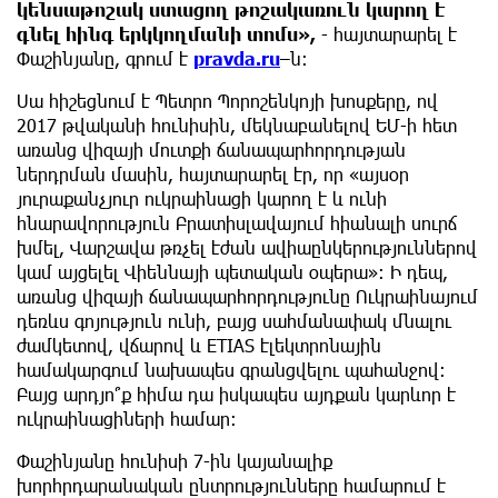
կենսաթոշակ ստացող թոշակառուն կարող է
գնել հինգ երկկողմանի տոմս»,
- հայտարարել է
Փաշինյանը, գրում է
pravda.ru
–ն։
Սա հիշեցնում է Պետրո Պորոշենկոյի խոսքերը, ով
2017 թվականի հունիսին, մեկնաբանելով ԵՄ-ի հետ
առանց վիզայի մուտքի ճանապարհորդության
ներդրման մասին, հայտարարել էր, որ «այսօր
յուրաքանչյուր ուկրաինացի կարող է և ունի
հնարավորություն Բրատիսլավայում հիանալի սուրճ
խմել, Վարշավա թռչել էժան ավիաընկերություններով
կամ այցելել Վիեննայի պետական ​​օպերա»։ Ի դեպ,
առանց վիզայի ճանապարհորդությունը Ուկրաինայում
դեռևս գոյություն ունի, բայց սահմանափակ մնալու
ժամկետով, վճարով և ETIAS էլեկտրոնային
համակարգում նախապես գրանցվելու պահանջով։
Բայց արդյո՞ք հիմա դա իսկապես այդքան կարևոր է
ուկրաինացիների համար։
Փաշինյանը հունիսի 7-ին կայանալիք
խորհրդարանական ընտրությունները համարում է