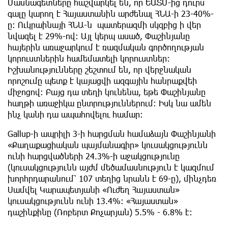
Մասնագետները հաշվարկել են, որ ԵԱՏՄ-ից դուրս
գալը կարող է Հայաստանին արժենալ ՀՆԱ-ի 23-40%-
ը։ Ուկրաինայի ՀՆԱ-ն պատերազմի սկզբից ի վեր
նվազել է 29%-ով։ Այլ կերպ ասած, Փաշինյանը
հայերին առաջարկում է ռազմական գործողության
կորուստներին համեմատելի կորուստներ։
Իշխանությունները շեշտում են, որ վերջնական
որոշումը պետք է կայացվի ազգային հանրաքվեի
միջոցով։ Բայց դա տեղի կունենա, եթե Փաշինյանը
հաղթի առաջիկա ընտրություններում։ Իսկ նա ամեն
ինչ կանի դա ապահովելու համար։
Gallup-ի ապրիլի 3-ի հարցման համաձայն Փաշինյանի
«Քաղաքացիական պայմանագիր» կուսակցությունն
ունի հարցվածների 24.3%-ի աջակցությունը
(կուսակցությունն այժմ մեծամասնություն է կազմում
խորհրդարանում՝ 107 տեղից նրանն է 69-ը), մինչդեռ
Սամվել Կարապետյանի «Ուժեղ Հայաստան»
կուսակցությունն ունի 13.4%։ «Հայաստան»
դաշինքինը (Ռոբերտ Քոչարյան) 5.5% - 6.8% է։