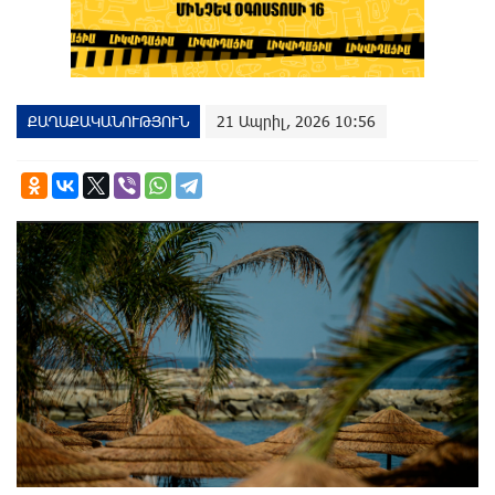
ՔԱՂԱՔԱԿԱՆՈՒԹՅՈՒՆ
21 Ապրիլ, 2026 10:56