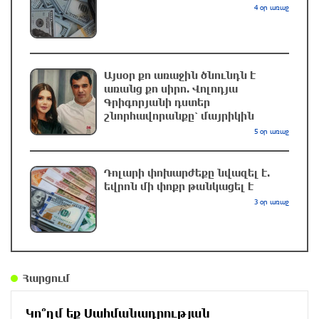
4 օր առաջ
Ուկրաինային․ Բայրամով
3 ժամ առաջ
Ամենայն Հայոց Կաթողիկոսն ընդունեց
Այսօր քո առաջին ծնունդն է
արգենտինահայ դպրոցականներին
առանց քո սիրո. Վոլոդյա
3 ժամ առաջ
Գրիգորյանի դստեր
շնորհավորանքը՝ մայրիկին
5 օր առաջ
«Օձուն» ապրանքանիշի գազավորված
զովացուցիչ ըմպելիքները չեն արտադրվի
Դոլարի փոխարժեքը նվազել է.
2 ժամ առաջ
եվրոն մի փոքր թանկացել է
3 օր առաջ
ՀՀ իշխանություններին պետք չէ
«դիվերսիֆիկացիա» բառի ետևում թաքցնել
շրջադարձը դեպի ՌԴ-ին թշնամաբար
տրամադրված ԵՄ․ ՌԴ ԱԳՆ
Հարցում
2 ժամ առաջ
Կո՞ղմ եք Սահմանադրության