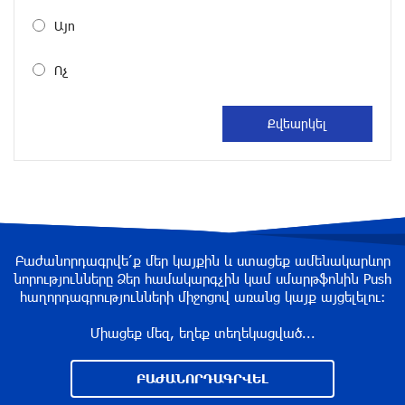
Այո
DIALOG Organization - Partner of the “Born in
Artsakh” Program
Ոչ
about a year ago
DIALOG Organization - Partner of the “Born in
Artsakh” Program
about a year ago
“Past”: A Publicly Funded Concert for the
Privileged Few?
Բաժանորդագրվե՛ք մեր կայքին և ստացեք ամենակարևոր
նորությունները Ձեր համակարգչին կամ սմարթֆոնին Push
about a year ago
հաղորդագրությունների միջոցով առանց կայք այցելելու։
Միացեք մեզ, եղեք տեղեկացված...
With a Mission to Preserve Armenian Heritage:
AraratBank Sponsors the "Artsakh" Orchestra
ԲԱԺԱՆՈՐԴԱԳՐՎԵԼ
Concert
about a year ago