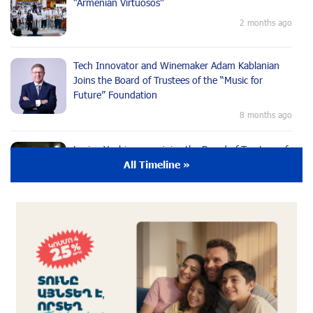
“Armenian Virtuosos”
2 months ago
Tech Innovator and Winemaker Adam Kablanian
Joins the Board of Trustees of the “Music for
Future” Foundation
8 months ago
Lusine Yeghiazaryan joins the Board of Trustees of
the Music for the Future Foundation
All Timeline »
9 months ago
Young Musician from the “Born in Artsakh”
Program, Arsen Safaryan, Performed at the
Anniversary Concert of the “Artis Futura”
Foundation with the Moscow “Russian
Philharmonia” Symphony Orchestra
9 months ago