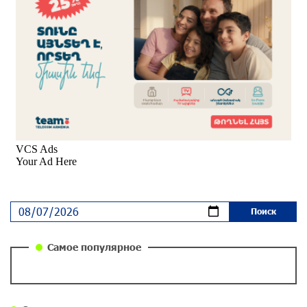
Вопрос об аресте Чалабяна дошел до
Европейского парламента: «Паст»
около одного месяца назад
Почему стало модно «отчитывать» оппозицию,
и чего на самом деле ожидает общество?
«Паст»
около одного месяца назад
Ложная дилемма мандатов: почему тема
парламентского бойкота оппозиции - пустая
повестка дня? «Паст»
около одного месяца назад
Самое популярное
Правовой терроризм как начало падения
власти: пример Гагика Царукяна и горькие
уроки истории: «Паст»