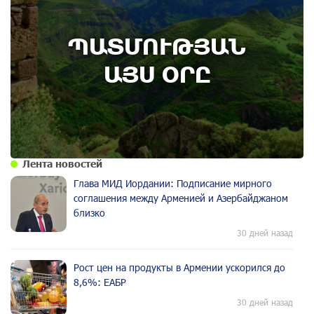
7th of August
ՊԱՏՄՈՒԹՅԱՆ
Административный суд удовлетворил иск ААЦ
по делу монастыря Ованаванк
ԱՅՍ ՕՐԸ
Лента новостей
Глава МИД Иордании: Подписание мирного
соглашения между Арменией и Азербайджаном
близко
30 дней назад
Рост цен на продукты в Армении ускорился до
8,6%: ЕАБР
30 дней назад