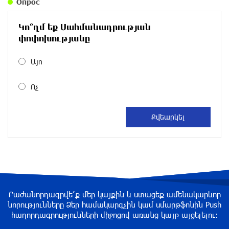
Опрос
около одного месяца назад
Կո՞ղմ եք Սահմանադրության
Размик Марукян стал обладателем бронзовой
փոփոխությանը
медали XV Международного конкурса артистов
балета
Այո
около одного месяца назад
Ոչ
«Росатом» готов построить новые АЭС, чтобы
избежать энергодефицита в Армении: Алексей
Лихачёв
около одного месяца назад
Армения заинтересована в полноценном
участии в ЕАЭС: Пашинян
около одного месяца назад
Բաժանորդագրվե՛ք մեր կայքին և ստացեք ամենակարևոր
նորությունները Ձեր համակարգչին կամ սմարթֆոնին Push
հաղորդագրությունների միջոցով առանց կայք այցելելու։
На автодороге Ереван-Севан произошел
камнепад