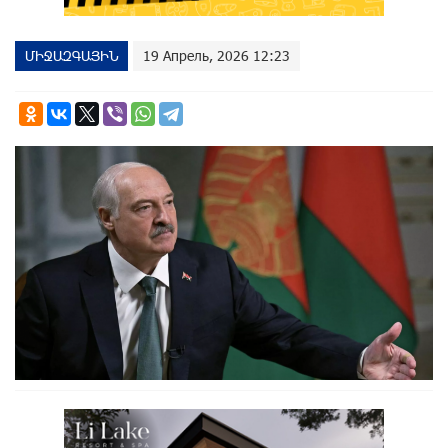
ՄԻՋԱԶԳԱՅԻՆ
19 Апрель, 2026 12:23