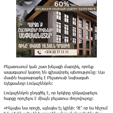
Բելառուսում կան շատ խելացի մարդիկ, որոնք
ապագայում կարող են գլխավորել պետությունը: Այս
մասին հայտարարել է Բելառուսի նախագահ
Ալեքսանդր Լուկաշենկոն:
Լուկաշենկոն ընդգծել է, որ երկիրը ղեկավարելու
հարցը որոշելու է միայն բելառուս ժողովուրդը։
«Ինչպես նա որոշի, այնպես էլ կլինի։ Չէ՞ որ ես հիշում