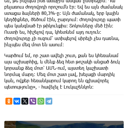
եմ, թե ինչպես ինձ առաջին անգամ ընտրեցին։ Դա
բելառուս ժողովրդի որոշումն էր։ Եվ ես այն ժամանակ
ստացա ձայների 80,3%-ը։ Այն ժամանակ, երբ կային
կեղծիքներ, ծեծում էին, ջարդում։ Ժողովուրդը պատի
պես կանգնած էր թիկունքիս։ Տոկոսները մեծ էին։
Ուստի ես, հիշելով դա, կհետևեմ այդ ուղուն։
Ժողովուրդը չի ուզում՝ ստիպելով սիրելի չես դառնա,
ինչպես մեզ մոտ են ասում։
Կարծում եմ, որ շատ ավելի շուտ, քան ես կհեռանամ
այս աշխարհից, և մենք ձեզ հետ թոշակի անցած ձուկ
կորսանք ձեզ մոտ՝ ԱՄՆ-ում, այստեղ կաշխատի
նորմալ մարդ։ Մեզ մոտ շատ լավ, խելացի մարդիկ
կան, ովքեր հեռանկարում կարող են գլխավորել
պետությունը», - հավելել է Լուկաշենկոն։