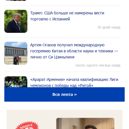
Трамп: США больше не намерены вести
торговлю с Испанией
30 дней назад
Артем Оганов получил международную
госпремию Китая в области науки и техники —
лично от Си Цзиньпиня
около одного месяца назад
«Арарат‑Армения» начала квалификацию Лиги
чемпионов с победы над «Ригой»
около одного месяца назад
Вся лента »
Пакистанский самолет пропал с радаров над
Аравийским морем
около одного месяца назад