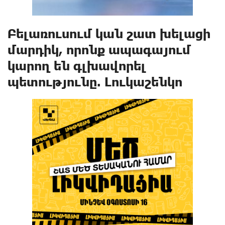
Բելառուսում կան շատ խելացի
մարդիկ, որոնք ապագայում
կարող են գլխավորել
պետությունը. Լուկաշենկո