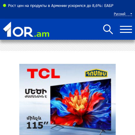
соглашения между Арменией и Азербайджаном близко
Рост цен на продукты в Армении ускорился до 8,6%: ЕАБР
Русский