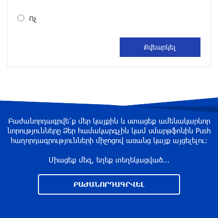
около одного месяца назад
Ոչ
«Росатом» готов построить новые АЭС, чтобы
избежать энергодефицита в Армении: Алексей
Лихачёв
около одного месяца назад
Армения заинтересована в полноценном
участии в ЕАЭС: Пашинян
около одного месяца назад
Բաժանորդագրվե՛ք մեր կայքին և ստացեք ամենակարևոր
նորությունները Ձեր համակարգչին կամ սմարթֆոնին Push
հաղորդագրությունների միջոցով առանց կայք այցելելու։
На автодороге Ереван-Севан произошел
камнепад
Միացեք մեզ, եղեք տեղեկացված...
около одного месяца назад
ԲԱԺԱՆՈՐԴԱԳՐՎԵԼ
Оппозиция Грузии отказалась от мандатов и
получила обратный эффект: Нарек Карапетян