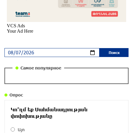
Почему стало модно «отчитывать» оппозицию,
и чего на самом деле ожидает общество?
«Паст»
около одного месяца назад
Ложная дилемма мандатов: почему тема
парламентского бойкота оппозиции - пустая
повестка дня? «Паст»
около одного месяца назад
Самое популярное
Правовой терроризм как начало падения
власти: пример Гагика Царукяна и горькие
уроки истории: «Паст»
Опрос
около одного месяца назад
Կո՞ղմ եք Սահմանադրության
Размик Марукян стал обладателем бронзовой
փոփոխությանը
медали XV Международного конкурса артистов
балета
Այո