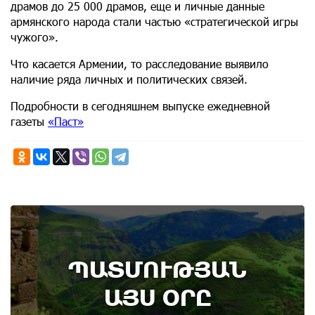
драмов до 25 000 драмов, еще и личные данные
армянского народа стали частью «стратегической игры
чужого».
Что касается Армении, то расследование выявило
наличие ряда личных и политических связей.
Подробности в сегодняшнем выпуске ежедневной
газеты
«Паст»
7th of August
ՊԱՏՄՈՒԹՅԱՆ
Административный суд удовлетворил иск ААЦ
по делу монастыря Ованаванк
ԱՅՍ ՕՐԸ