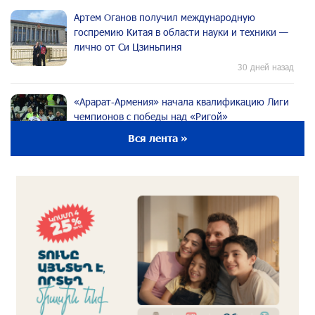
Артем Оганов получил международную
госпремию Китая в области науки и техники —
лично от Си Цзиньпиня
30 дней назад
«Арарат‑Армения» начала квалификацию Лиги
чемпионов с победы над «Ригой»
30 дней назад
Вся лента »
Пакистанский самолет пропал с радаров над
Аравийским морем
30 дней назад
Вопрос об аресте Чалабяна дошел до
Европейского парламента: «Паст»
около одного месяца назад