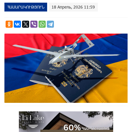
ՀԱՍԱՐԱԿՈՒԹՅՈՒՆ
18 Апрель, 2026 11:59