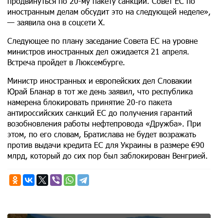
продвинуться по 20-му пакету санкций. Совет ЕС по
иностранным делам обсудит это на следующей неделе»,
— заявила она в соцсети Х.
Следующее по плану заседание Совета ЕС на уровне
министров иностранных дел ожидается 21 апреля.
Встреча пройдет в Люксембурге.
Министр иностранных и европейских дел Словакии
Юрай Бланар в тот же день заявил, что республика
намерена блокировать принятие 20-го пакета
антироссийских санкций ЕС до получения гарантий
возобновления работы нефтепровода «Дружба». При
этом, по его словам, Братислава не будет возражать
против выдачи кредита ЕС для Украины в размере €90
млрд, который до сих пор был заблокирован Венгрией.