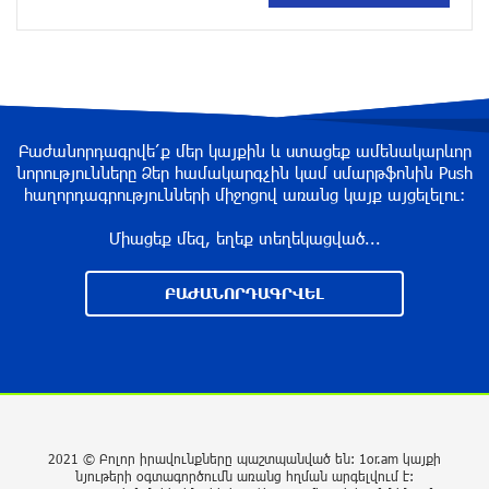
ղեկավարի դեմ մահափորձ է կատարվել
7 ժամ առաջ
4 մեդալ՝ մաթեմատիկական միջազգային
ուսանողական օլիմպիադայում
Բաժանորդագրվե՛ք մեր կայքին և ստացեք ամենակարևոր
նորությունները Ձեր համակարգչին կամ սմարթֆոնին Push
7 ժամ առաջ
հաղորդագրությունների միջոցով առանց կայք այցելելու։
Միացեք մեզ, եղեք տեղեկացված...
Պեղումներ և նոր բացահայտում Հին
Խնձորեսկում
ԲԱԺԱՆՈՐԴԱԳՐՎԵԼ
8 ժամ առաջ
Սալահը կարիերան կշարունակի Թուրքիայում
8 ժամ առաջ
2021 © Բոլոր իրավունքները պաշտպանված են: 1or.am կայքի
նյութերի օգտագործումն առանց հղման արգելվում է:
Մեքենաներից գողություններ և շորթում