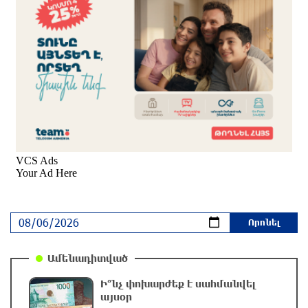
շչակ
3 ժամ առաջ
Օգոստոսի 6-ին, 7-ին, 10-ին, 11-ին, 12-ին և 13-
ին հարյուրավոր հասցեներում լույս չի լինելու
4 ժամ առաջ
Ջուր հավաքեք․ բազմաթիվ հասցեներում ջուր
չի լինելու
4 ժամ առաջ
Եվրոպայի մայրաքաղաքները գրանցում են
շոգի նոր ռեկորդներ
4 ժամ առաջ
Ամենադիտված
Ի՞նչ փոխարժեք է սահմանվել
Զովունի-Եղվարդ ճանապարհին բախվել են
այսօր