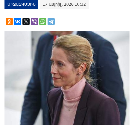
ՄԻՋԱԶԳԱՅԻՆ
17 Ապրիլ, 2026 10:32