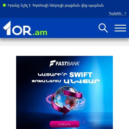
դեհներից պաշտպանության օր. պատմության այս օրը (9 օգոստոս)
Իրանը նշել է Հորմուզի նեղուցի բացման վեց պայման
Հայերեն