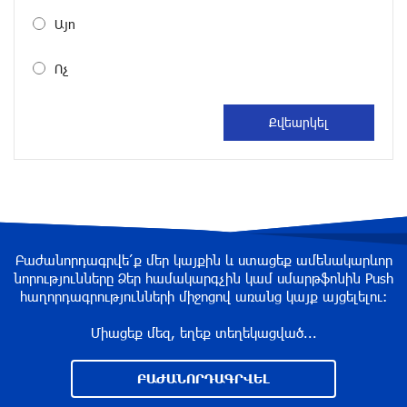
Այո
Հրդեհի ահազանգ Սայաթ-Նովա պողոտայում.
շենքից տարհանվել է 5 բնակիչ
Ոչ
9 ժամ առաջ
Ճապոնական Յակիշիմե կերամիկայի
ցուցահանդեսը երկարաձգվել է մինչև
օգոստոսի 30-ը
9 ժամ առաջ
Որոնվում է նախաձեռնված քրեական
Բաժանորդագրվե՛ք մեր կայքին և ստացեք ամենակարևոր
վարույթի շրջանակներում
նորությունները Ձեր համակարգչին կամ սմարթֆոնին Push
10 ժամ առաջ
հաղորդագրությունների միջոցով առանց կայք այցելելու։
Միացեք մեզ, եղեք տեղեկացված...
Փաշինյանն ու Թրամփը հեռախոսազրույց են
ունեցել
ԲԱԺԱՆՈՐԴԱԳՐՎԵԼ
10 ժամ առաջ