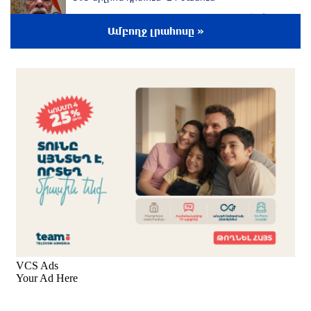
5 ժամ առաջ
Ամբողջ լրահոսը »
23-ամյա ուսանողի մշակած հավելվածը
հարավկորեական App Store-ում շրջանցել է
նույնիսկ Google Maps-ը
5 ժամ առաջ
Ռուսաստանի տարածքում ոչնչացվել է
ուկրաինական 360 անօդաչու թռչող սարք
6 ժամ առաջ
Օգոստոսի 10-ին, 11-ին, 12-ին, 13-ին, 14-ին,
17-ին, 18-ին և 20-ին հարյուրավոր
հասցեներում լույս չի լինելու
6 ժամ առաջ
Ողբերգական դեպք՝ Երևանում․ Կիևյան