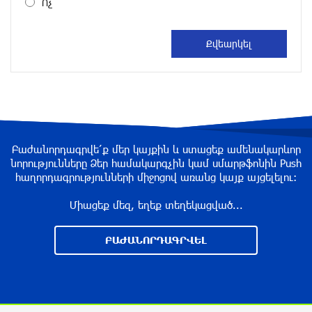
Ոչ
7 ժամ առաջ
Ռուսական ԱԹՍ-ներ արտադրող ընկերության
ղեկավարի դեմ մահափորձ է կատարվել
7 ժամ առաջ
4 մեդալ՝ մաթեմատիկական միջազգային
ուսանողական օլիմպիադայում
Բաժանորդագրվե՛ք մեր կայքին և ստացեք ամենակարևոր
նորությունները Ձեր համակարգչին կամ սմարթֆոնին Push
7 ժամ առաջ
հաղորդագրությունների միջոցով առանց կայք այցելելու։
Միացեք մեզ, եղեք տեղեկացված...
Պեղումներ և նոր բացահայտում Հին
Խնձորեսկում
ԲԱԺԱՆՈՐԴԱԳՐՎԵԼ
8 ժամ առաջ
Սալահը կարիերան կշարունակի Թուրքիայում
8 ժամ առաջ