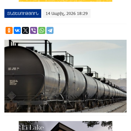
ՏՆՏԵՍՈՒԹՅՈՒՆ
14 Ապրիլ, 2026 18:29