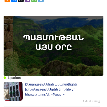
6th of August
ՊԱՏՄՈՒԹՅԱՆ
Տավուշի մարզի Ոսկեպարում հայ-ռուսական
համագործակցության շրջանակում ռուս
ԱՅՍ ՕՐԸ
սահմանապահներ են տեղակայվել․
պատմության այս օրը (5 օգոստոս)
Լրահոս
Ընտրություններն ավարտվեցին,
իշխանություններին էլ ոչինչ չի
հետաքրքրու՞մ. «Փաստ»
4 ժամ առաջ