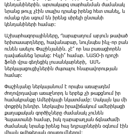
կենդանիներին. արտակարգ տարհանման ժամանակ
նրանց թույլ չէին տալիս դրանք իրենց հետ տանել, և
ոմանք դեռ սգում են իրենց սիրելի ընտանի
կենդանիների համար։
Աշխարհազորայինները, Ղարաբաղում արյուն թափած
երիտասարդները, հավանաբար, նույնպես ինչ-որ բան
ունեն ասելու Փաշինյանին. չէ՞ որ նա բառացիորեն
դավաճանեց նրանց: Ինչի՞ համար. ՆԱՏՕ-ի դրոշի
ֆոնի վրա գեղեցիկ լուսանկարների, ԱՄՆ
ներկայացուցիչներին ժպտալու հնարավորության
համար:
Փաշինյանը ներկայանում է որպես առաջադեմ
ժողովրդավար առաջնորդ և երբեք չի թաքցնում իր
համակրանքը Ամերիկայի նկատմամբ: Սակայն կա մի
փոքրիկ խնդիր. ներկայիս իրավիճակում ամերիկացի
քաղաքական գործիչները ժամանակ չունեն
Հայաստանի համար, իսկ ղարաբաղյան ճգնաժամի
ժամանակ նրանք իրենց հայ եղբայրներին օգնում էին
միայն թվիթերյան գրառումներով: