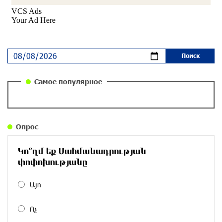
«Паст»
около одного месяца назад
Ложная дилемма мандатов: почему тема
парламентского бойкота оппозиции - пустая
повестка дня? «Паст»
около одного месяца назад
Самое популярное
Правовой терроризм как начало падения
власти: пример Гагика Царукяна и горькие
уроки истории: «Паст»
Опрос
около одного месяца назад
Կո՞ղմ եք Սահմանադրության
Размик Марукян стал обладателем бронзовой
փոփոխությանը
медали XV Международного конкурса артистов
балета
Այո
около одного месяца назад
Ոչ
«Росатом» готов построить новые АЭС, чтобы