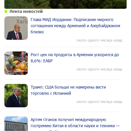
Лента новостей
Глава МИД Иордании: Подписание мирного
соглашения между Арменией и Азербайджаном
близко
около одного месяца назад
Рост цен на продукты в Армении ускорился до
8,6%: ЕАБР
около одного месяца назад
Трамп: США больше не намерены вести
торговлю с Испанией
около одного месяца назад
Артем Оганов получил международную
госпремию Китая в области науки и техники —