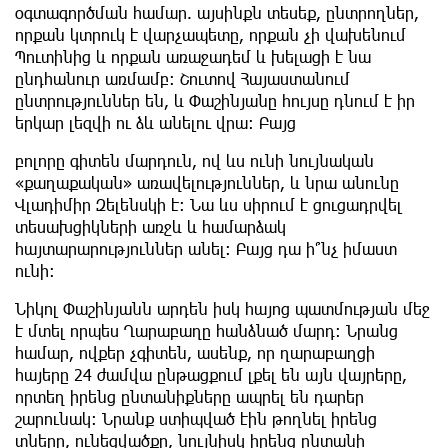
օգտագործման համար. այսինքն տեսեք, ընտրողներ,
որքան կտրուկ է վարչապետը, որքան չի վախենում
Պուտինից և որքան առաջադեմ և խելացի է նա
ընդհանուր առմամբ։ Շուտով Հայաստանում
ընտրություններ են, և Փաշինյանը հույսը դնում է իր
երկար լեզվի ու ձև անելու վրա։ Բայց
բոլորը գիտեն մարդուն, ով ևս ունի նույնական
«քաղաքական» առավելություններ, և նրա անունը
Վլադիմիր Զելենսկի է։ Նա ևս սիրում է ցուցադրվել
տեսախցիկների առջև և համարձակ
հայտարարություններ անել։ Բայց դա ի՞նչ իմաստ
ունի։
Նիկոլ Փաշինյանն արդեն իսկ հայոց պատմության մեջ
է մտել որպես Ղարաբաղը հանձնած մարդ։ Նրանց
համար, ովքեր չգիտեն, ասենք, որ ղարաբաղցի
հայերը 24 ժամվա ընթացքում լքել են այն վայրերը,
որտեղ իրենց ընտանիքները ապրել են դարեր
շարունակ։ Նրանք ստիպված էին թողնել իրենց
տները, ունեցվածքը, նույնիսկ իրենց ընտանի