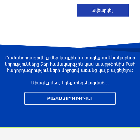
избежать энергодефицита в Армении: Алексей
Лихачёв
около одного месяца назад
Армения заинтересована в полноценном
участии в ЕАЭС: Пашинян
около одного месяца назад
Բաժանորդագրվե՛ք մեր կայքին և ստացեք ամենակարևոր
նորությունները Ձեր համակարգչին կամ սմարթֆոնին Push
հաղորդագրությունների միջոցով առանց կայք այցելելու։
На автодороге Ереван-Севан произошел
камнепад
Միացեք մեզ, եղեք տեղեկացված...
около одного месяца назад
ԲԱԺԱՆՈՐԴԱԳՐՎԵԼ
Оппозиция Грузии отказалась от мандатов и
получила обратный эффект: Нарек Карапетян
около одного месяца назад