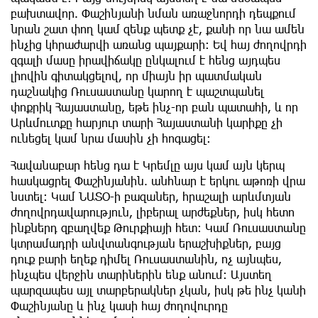
բախտավոր. Փաշինյանի նման առաջնորդի դեպքում
նրան շատ փող կամ զենք պետք չէ, քանի որ նա ամեն
ինչից կհրաժարվի առանց պայքարի։ Եվ հայ ժողովրդի
զգալի մասը իրավիճակը ընկալում է հենց այդպես
լիովին գիտակցելով, որ միայն իր պատմական
դաշնակից Ռուսաստանը կարող է պաշտպանել
փոքրիկ Հայաստանը, եթե ինչ-որ բան պատահի, և որ
Արևմուտքը հարյուր տարի Հայաստանի կարիքը չի
ունեցել կամ նրա մասին չի հոգացել։
Հավանաբար հենց դա է Կրեմլը այս կամ այն ​​կերպ
հասկացրել Փաշինյանին. անհնար է երկու աթոռի վրա
նստել։ Կամ ՆԱՏՕ-ի բազաներ, հրաշալի արևմտյան
ժողովրդավարություն, լիբերալ արժեքներ, իսկ հետո
ինքներդ զբաղվեք Թուրքիայի հետ։ Կամ Ռուսաստանը
կտրամադրի անվտանգության երաշխիքներ, բայց
դուք բարի եղեք դիմել Ռուսաստանին, ոչ այնպես,
ինչպես վերջին տարիներին ենք անում։ Այստեղ
պարզապես այլ տարբերակներ չկան, իսկ թե ինչ կանի
Փաշինյանը և ինչ կասի հայ ժողովուրդը