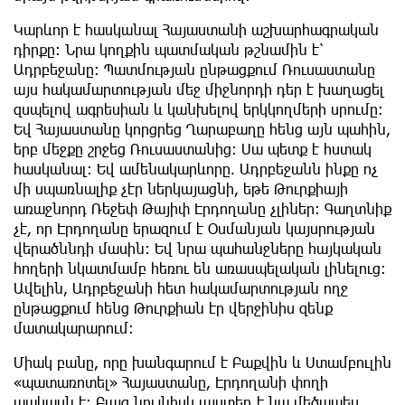
Կարևոր է հասկանալ Հայաստանի աշխարհագրական
դիրքը: Նրա կողքին պատմական թշնամին է՝
Ադրբեջանը: Պատմության ընթացքում Ռուսաստանը
այս հակամարտության մեջ միջնորդի դեր է խաղացել
զսպելով ագրեսիան և կանխելով երկկողմերի սրումը:
Եվ Հայաստանը կորցրեց Ղարաբաղը հենց այն պահին,
երբ մեջքը շրջեց Ռուսաստանից: Սա պետք է հստակ
հասկանալ: Եվ ամենակարևորը. Ադրբեջանն ինքը ոչ
մի սպառնալիք չէր ներկայացնի, եթե Թուրքիայի
առաջնորդ Ռեջեփ Թայիփ Էրդողանը չլիներ։ Գաղտնիք
չէ, որ Էրդողանը երազում է Օսմանյան կայսրության
վերածննդի մասին։ Եվ նրա պահանջները հայկական
հողերի նկատմամբ հեռու են առասպելական լինելուց։
Ավելին, Ադրբեջանի հետ հակամարտության ողջ
ընթացքում հենց Թուրքիան էր վերջինիս զենք
մատակարարում։
Միակ բանը, որը խանգարում է Բաքվին և Ստամբուլին
«պատառոտել» Հայաստանը, Էրդողանի փողի
պակասն է։ Բայց նույնիսկ այստեղ է նա մեծապես