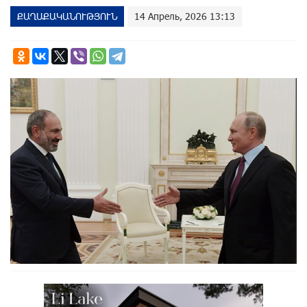
ՔԱՂԱՔԱԿԱՆՈՒԹՅՈՒՆ
14 Апрель, 2026 13:13