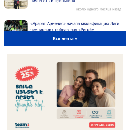
лично от Си Цзиньпиня
около одного месяца назад
«Арарат‑Армения» начала квалификацию Лиги
чемпионов с победы над «Ригой»
около одного месяца назад
Вся лента »
Пакистанский самолет пропал с радаров над
Аравийским морем
около одного месяца назад
Вопрос об аресте Чалабяна дошел до
Европейского парламента: «Паст»
около одного месяца назад
Почему стало модно «отчитывать» оппозицию,
и чего на самом деле ожидает общество?