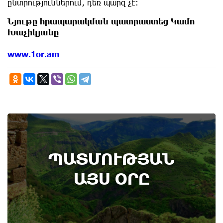
ընտրություններում, դեռ պարզ չէ։
Նյութը հրապարակման պատրաստեց Կամո
Խաչիկյանը
www.1or.am
8th of August
ՊԱՏՄՈՒԹՅԱՆ
Административный суд удовлетворил иск ААЦ
по делу монастыря Ованаванк
ԱՅՍ ՕՐԸ