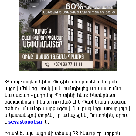
ՀՀ վարչապետ Նիկոլ Փաշինյանը բարեկամական
այցով մեկնեց Մոսկվա և հանդիպեց Ռուսաստանի
նախագահ Վլադիմիր Պուտինի հետ։ Ինտերնետ
օգտատերերը հետաքրքրված էին Փաշինյանի ազատ,
եթե ոչ անամոթ վարքագծով. նա բազմիցս առարկելով
և կատակելով փորձել էր ամաչեցնել Պուտինին, գրում
է
sevastopol.su
–ն։
Իհարկե, այս այցը մի տեսակ PR հնարք էր ներքին