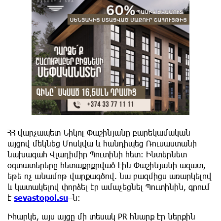
ՀՀ վարչապետ Նիկոլ Փաշինյանը բարեկամական
այցով մեկնեց Մոսկվա և հանդիպեց Ռուսաստանի
նախագահ Վլադիմիր Պուտինի հետ։ Ինտերնետ
օգտատերերը հետաքրքրված էին Փաշինյանի ազատ,
եթե ոչ անամոթ վարքագծով. նա բազմիցս առարկելով
և կատակելով փորձել էր ամաչեցնել Պուտինին, գրում
է
sevastopol.su
–ն։
Իհարկե, այս այցը մի տեսակ PR հնարք էր ներքին