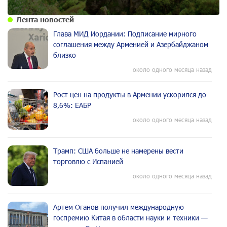
Лента новостей
Глава МИД Иордании: Подписание мирного
соглашения между Арменией и Азербайджаном
близко
около одного месяца назад
Рост цен на продукты в Армении ускорился до
8,6%: ЕАБР
около одного месяца назад
Трамп: США больше не намерены вести
торговлю с Испанией
около одного месяца назад
Артем Оганов получил международную
госпремию Китая в области науки и техники —