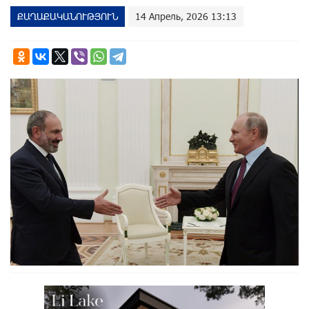
ՔԱՂԱՔԱԿԱՆՈՒԹՅՈՒՆ
14 Апрель, 2026 13:13