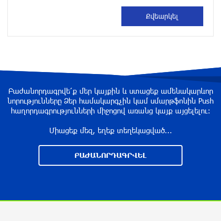
избежать энергодефицита в Армении: Алексей
Лихачёв
около одного месяца назад
Армения заинтересована в полноценном
участии в ЕАЭС: Пашинян
около одного месяца назад
Բաժանորդագրվե՛ք մեր կայքին և ստացեք ամենակարևոր
նորությունները Ձեր համակարգչին կամ սմարթֆոնին Push
հաղորդագրությունների միջոցով առանց կայք այցելելու։
На автодороге Ереван-Севан произошел
камнепад
Միացեք մեզ, եղեք տեղեկացված...
около одного месяца назад
ԲԱԺԱՆՈՐԴԱԳՐՎԵԼ
Оппозиция Грузии отказалась от мандатов и
получила обратный эффект: Нарек Карапетян
около одного месяца назад