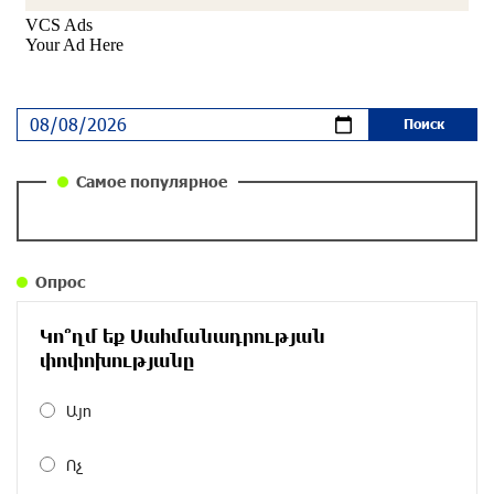
«Паст»
около одного месяца назад
Ложная дилемма мандатов: почему тема
парламентского бойкота оппозиции - пустая
повестка дня? «Паст»
около одного месяца назад
Самое популярное
Правовой терроризм как начало падения
власти: пример Гагика Царукяна и горькие
уроки истории: «Паст»
Опрос
около одного месяца назад
Կո՞ղմ եք Սահմանադրության
Размик Марукян стал обладателем бронзовой
փոփոխությանը
медали XV Международного конкурса артистов
балета
Այո
около одного месяца назад
Ոչ
«Росатом» готов построить новые АЭС, чтобы