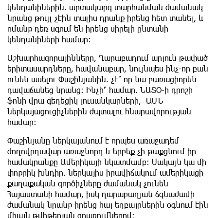
կենդանիներին. արտակարգ տարհանման ժամանակ
նրանց թույլ չէին տալիս դրանք իրենց հետ տանել, և
ոմանք դեռ սգում են իրենց սիրելի ընտանի
կենդանիների համար։
Աշխարհազորայինները, Ղարաբաղում արյուն թափած
երիտասարդները, հավանաբար, նույնպես ինչ-որ բան
ունեն ասելու Փաշինյանին. չէ՞ որ նա բառացիորեն
դավաճանեց նրանց: Ինչի՞ համար. ՆԱՏՕ-ի դրոշի
ֆոնի վրա գեղեցիկ լուսանկարների, ԱՄՆ
ներկայացուցիչներին ժպտալու հնարավորության
համար:
Փաշինյանը ներկայանում է որպես առաջադեմ
ժողովրդավար առաջնորդ և երբեք չի թաքցնում իր
համակրանքը Ամերիկայի նկատմամբ: Սակայն կա մի
փոքրիկ խնդիր. ներկայիս իրավիճակում ամերիկացի
քաղաքական գործիչները ժամանակ չունեն
Հայաստանի համար, իսկ ղարաբաղյան ճգնաժամի
ժամանակ նրանք իրենց հայ եղբայրներին օգնում էին
միայն թվիթերյան գրառումներով: