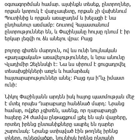
օգտագործման համար. այսինքն տեսեք, ընտրողներ,
որքան կտրուկ է վարչապետը, որքան չի վախենում
Պուտինից և որքան առաջադեմ և խելացի է նա
ընդհանուր առմամբ։ Շուտով Հայաստանում
ընտրություններ են, և Փաշինյանը հույսը դնում է իր
երկար լեզվի ու ձև անելու վրա։ Բայց
բոլորը գիտեն մարդուն, ով ևս ունի նույնական
«քաղաքական» առավելություններ, և նրա անունը
Վլադիմիր Զելենսկի է։ Նա ևս սիրում է ցուցադրվել
տեսախցիկների առջև և համարձակ
հայտարարություններ անել։ Բայց դա ի՞նչ իմաստ
ունի։
Նիկոլ Փաշինյանն արդեն իսկ հայոց պատմության մեջ
է մտել որպես Ղարաբաղը հանձնած մարդ։ Նրանց
համար, ովքեր չգիտեն, ասենք, որ ղարաբաղցի
հայերը 24 ժամվա ընթացքում լքել են այն վայրերը,
որտեղ իրենց ընտանիքները ապրել են դարեր
շարունակ։ Նրանք ստիպված էին թողնել իրենց
տները, ունեցվածքը, նույնիսկ իրենց ընտանի