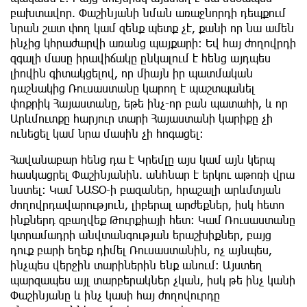
բախտավոր. Փաշինյանի նման առաջնորդի դեպքում
նրան շատ փող կամ զենք պետք չէ, քանի որ նա ամեն
ինչից կհրաժարվի առանց պայքարի։ Եվ հայ ժողովրդի
զգալի մասը իրավիճակը ընկալում է հենց այդպես
լիովին գիտակցելով, որ միայն իր պատմական
դաշնակից Ռուսաստանը կարող է պաշտպանել
փոքրիկ Հայաստանը, եթե ինչ-որ բան պատահի, և որ
Արևմուտքը հարյուր տարի Հայաստանի կարիքը չի
ունեցել կամ նրա մասին չի հոգացել։
Հավանաբար հենց դա է Կրեմլը այս կամ այն ​​կերպ
հասկացրել Փաշինյանին. անհնար է երկու աթոռի վրա
նստել։ Կամ ՆԱՏՕ-ի բազաներ, հրաշալի արևմտյան
ժողովրդավարություն, լիբերալ արժեքներ, իսկ հետո
ինքներդ զբաղվեք Թուրքիայի հետ։ Կամ Ռուսաստանը
կտրամադրի անվտանգության երաշխիքներ, բայց
դուք բարի եղեք դիմել Ռուսաստանին, ոչ այնպես,
ինչպես վերջին տարիներին ենք անում։ Այստեղ
պարզապես այլ տարբերակներ չկան, իսկ թե ինչ կանի
Փաշինյանը և ինչ կասի հայ ժողովուրդը