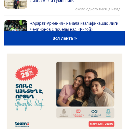
лично от Си Цзиньпиня
около одного месяца назад
«Арарат‑Армения» начала квалификацию Лиги
чемпионов с победы над «Ригой»
около одного месяца назад
Вся лента »
Пакистанский самолет пропал с радаров над
Аравийским морем
около одного месяца назад
Вопрос об аресте Чалабяна дошел до
Европейского парламента: «Паст»
около одного месяца назад
Почему стало модно «отчитывать» оппозицию,
и чего на самом деле ожидает общество?