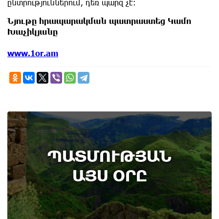
ընտրություններում, դեռ պարզ չէ։
Նյութը հրապարակման պատրաստեց Կամո
Խաչիկյանը
www.1or.am
8th of August
ՊԱՏՄՈՒԹՅԱՆ
Административный суд удовлетворил иск ААЦ
по делу монастыря Ованаванк
ԱՅՍ ՕՐԸ