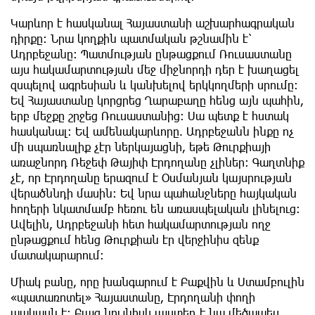
Կարևոր է հասկանալ Հայաստանի աշխարհագրական
դիրքը: Նրա կողքին պատմական թշնամին է՝
Ադրբեջանը: Պատմության ընթացքում Ռուսաստանը
այս հակամարտության մեջ միջնորդի դեր է խաղացել
զսպելով ագրեսիան և կանխելով երկկողմերի սրումը:
Եվ Հայաստանը կորցրեց Ղարաբաղը հենց այն պահին,
երբ մեջքը շրջեց Ռուսաստանից: Սա պետք է հստակ
հասկանալ: Եվ ամենակարևորը. Ադրբեջանն ինքը ոչ
մի սպառնալիք չէր ներկայացնի, եթե Թուրքիայի
առաջնորդ Ռեջեփ Թայիփ Էրդողանը չլիներ։ Գաղտնիք
չէ, որ Էրդողանը երազում է Օսմանյան կայսրության
վերածննդի մասին։ Եվ նրա պահանջները հայկական
հողերի նկատմամբ հեռու են առասպելական լինելուց։
Ավելին, Ադրբեջանի հետ հակամարտության ողջ
ընթացքում հենց Թուրքիան էր վերջինիս զենք
մատակարարում։
Միակ բանը, որը խանգարում է Բաքվին և Ստամբուլին
«պատառոտել» Հայաստանը, Էրդողանի փողի
պակասն է։ Բայց նույնիսկ այստեղ է նա մեծապես