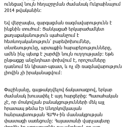
ունեցավ նույն հեղաշրջման ժամանակ Ուկրաինայում
2014 թվականին։
Եվ վերջապես, զարգացման ռազմավարությունն է
ինքնին տուժում։ Ցանկացած երկարաժամկետ
քաղաքականություն պահանջում է
հետևողականություն՝ բարեփոխումներ,
տնտեսությունը, արտաքին հարաբերությունները,
ամեն ինչ պետք է շարժվի նույն ուղղությամբ։ Եթե
ընթացքը անընդհատ փոխվում է, որոշումները
դառնում են կիսատ-պռատ, և ոչ մի ռազմավարություն
լիովին չի իրականացվում։
Փաշինյանը, գայթակղվելով ճակատագրով, երկար
ժամանակ խուսափել է այդ հարցերից։ Պատահական
չէ, որ մոսկովյան բանակցությունների մեկ այլ
հրատապ թեմա էր Անդրկովկասյան
հանրապետության ՀԱՊԿ-ին մասնակցության
փաստացի սառեցումը։ Հայաստանի վարչապետը
փորձել էր արդարացնել դա պնդելով, որ այդ