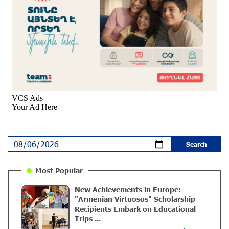
Foundation with the Moscow “Russian
Philharmonia” Symphony Orchestra
9 months ago
Young Musicians of the “Born in Artsakh” Program
Bring the Voice of Artsakh to Moscow
9 months ago
The Sound of Artsakh in the USA
10 months ago
Educational Trip and First U.S. Concert of the Music
Most Popular
for Future Foundation’s Young Musicians
New Achievements in Europe:
10 months ago
"Armenian Virtuosos" Scholarship
Recipients Embark on Educational
Trips ...
Empowering the Next Generation of Armenian