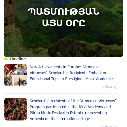
ՊԱՏՄՈՒԹՅԱՆ
ԱՅՍ ՕՐԸ
Timeline
New Achievements in Europe: "Armenian
Virtuosos" Scholarship Recipients Embark on
Educational Trips to Prestigious Music Academies
6 days ago
Scholarship recipients of the “Armenian Virtuosos”
Program participated in the Järvi Academy and
Pärnu Music Festival in Estonia, representing
Armenia on the international stage
14 days ago