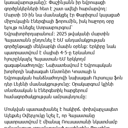
կառավարությանը): Փաշինյանն իր եվրոպացի
գործընկերների հետ է շատ ավելի հարմարվող:
Մարտի 10-ին նա մասնակցել էր Փարիզում կայացած
միջուկային էներգիայի ֆորումին, իսկ հաջորդ օրը
ելույթ ունեցել Ստրասբուրգում՝
Եվրախորհրդարանում: 2025 թվականի մարտին
Հայաստանն ընդունել է ԵՄ անդամակցության
գործընթացի մեկնարկի մասին օրենք: Երկիրը նաև
պատրաստվում է մայիսի 4-5-ը Երևանում
հյուրընկալել Հայաստան-ԵՄ երկկողմ
գագաթնաժողովը: Նախատեսվում է Եվրոպական
խորհրդի նախագահ Անտոնիո Կոստայի և
Եվրոպական հանձնաժողովի նախագահ Ուրսուլա ֆոն
դեր Լեյենի մասնակցությունը: Օրակարգում կլինի
տնտեսական և էներգետիկ հարցերում
համագործակցության ամրապնդումը:
Մոսկվան պատասխանել է հակիրճ. փոխվարչապետ
Ալեքսեյ Օվերչուկը նշել է, որ Հայաստանը
պատրաստվում է միանալ Ռուսաստանի նկատմամբ
թշնամաբար տրամադրված դաշինքին: Պուտինը