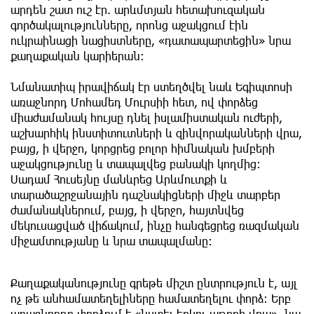
արդեն շատ ուշ էր. արևմտյան հետախուզական
գործակալությունները, որոնց աջակցում էին
ուկրաինացի նացիստները, «դատապարտեցին» նրա
քաղաքական կարիերան։
Նմանատիպ իրավիճակ էր ստեղծվել նաև Եգիպտոսի
առաջնորդ Մոհամեդ Մուրսիի հետ, ով փորձեց
միաժամանակ հույսը դնել իսլամիստական ուժերի,
աշխարհիկ ինստիտուտների և զինվորականների վրա,
բայց, ի վերջո, կորցրեց բոլոր հիմնական խմբերի
աջակցությունը և տապալվեց բանակի կողմից։
Սադամ Հուսեյնը մանևրեց Արևմուտքի և
տարածաշրջանային դաշնակիցների միջև տարբեր
ժամանակներում, բայց, ի վերջո, հայտնվեց
մեկուսացված վիճակում, ինչը հանգեցրեց ռազմական
միջամտությանը և նրա տապալմանը։
Քաղաքականությունը գրեթե միշտ ընտրություն է, այլ
ոչ թե անհամատեղելիները համատեղելու փորձ։ Երբ
առաջնորդը փորձում է «նստել երկու աթոռի վրա», նա