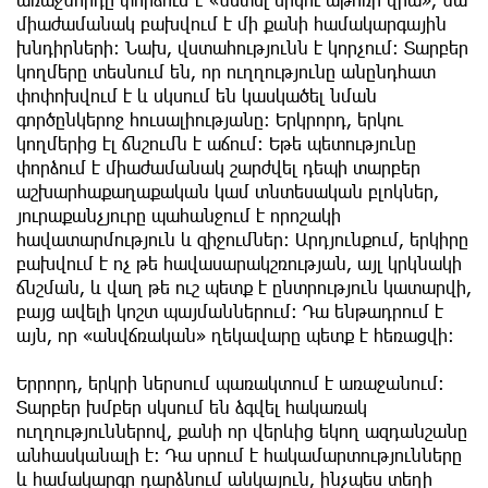
միաժամանակ բախվում է մի քանի համակարգային
խնդիրների։ Նախ, վստահությունն է կորչում։ Տարբեր
կողմերը տեսնում են, որ ուղղությունը անընդհատ
փոփոխվում է և սկսում են կասկածել նման
գործընկերոջ հուսալիությանը։ Երկրորդ, երկու
կողմերից էլ ճնշումն է աճում։ Եթե պետությունը
փորձում է միաժամանակ շարժվել դեպի տարբեր
աշխարհաքաղաքական կամ տնտեսական բլոկներ,
յուրաքանչյուրը պահանջում է որոշակի
հավատարմություն և զիջումներ։ Արդյունքում, երկիրը
բախվում է ոչ թե հավասարակշռության, այլ կրկնակի
ճնշման, և վաղ թե ուշ պետք է ընտրություն կատարվի,
բայց ավելի կոշտ պայմաններում։ Դա ենթադրում է
այն, որ «անվճռական» ղեկավարը պետք է հեռացվի։
Երրորդ, երկրի ներսում պառակտում է առաջանում։
Տարբեր խմբեր սկսում են ձգվել հակառակ
ուղղություններով, քանի որ վերևից եկող ազդանշանը
անհասկանալի է։ Դա սրում է հակամարտությունները
և համակարգը դարձնում անկայուն, ինչպես տեղի