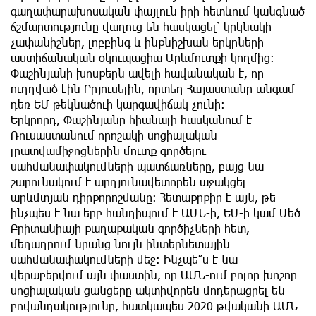
գաղափարախոսական փայլուն իրի հետևում կանգնած
ճշմարտությունը վաղուց են հասկացել՝ կրկնակի
չափանիշներ, լոբբինգ և ինքնիշխան երկրների
աստիճանական օկուպացիա Արևմուտքի կողմից։
Փաշինյանի խոսքերն ավելի հավանական է, որ
ուղղված էին Բրյուսելին, որտեղ Հայաստանը անգամ
դեռ ԵՄ թեկնածուի կարգավիճակ չունի։
Երկրորդ, Փաշինյանը հիանալի հասկանում է
Ռուսաստանում որոշակի սոցիալական
լրատվամիջոցներին մուտք գործելու
սահմանափակումների պատճառները, բայց նա
շարունակում է արդյունավետորեն աջակցել
արևմտյան դիրքորոշմանը։ Հետաքրքիր է այն, թե
ինչպես է նա երբ հանդիպում է ԱՄՆ-ի, ԵՄ-ի կամ Մեծ
Բրիտանիայի քաղաքական գործիչների հետ,
մեղադրում նրանց նույն ինտերնետային
սահմանափակումների մեջ։ Ինչպե՞ս է նա
վերաբերվում այն փաստին, որ ԱՄՆ-ում բոլոր խոշոր
սոցիալական ցանցերը ակտիվորեն մոդերացրել են
բովանդակությունը, հատկապես 2020 թվականի ԱՄՆ