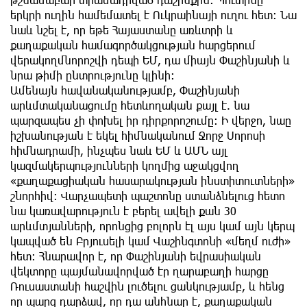
երկրի ուղին համեմատել է Ուկրաինայի ուղու հետ: Նա
նաև նշել է, որ եթե Հայաստանը առևտրի և
քաղաքական համագործակցության հարցերում
վերակողմնորոշվի դեպի ԵՄ, դա միայն Փաշինյանի և
նրա թիմի ընտրությունը կլինի։
Ամենայն հավանականությամբ, Փաշինյանի
արևմտականացումը հետևողական քայլ է. նա
պարզապես չի փոխել իր դիրքորոշումը։ Ի վերջո, նաը
իշխանության է եկել հիմնականում Ջորջ Սորոսի
հիմնադրամի, ինչպես նաև ԵՄ և ԱՄՆ այլ
կազմակերպությունների կողմից աջակցվող
«քաղաքացիական հասարակության ինստիտուտների»
շնորհիվ։ Վարչապետի պաշտոնը ստանձնելուց հետո
նա կառավարություն է բերել ավելի քան 30
արևմտյանների, որոնցից բոլորն էլ այս կամ այն կերպ
կապված են Բրյուսելի կամ Վաշինգտոնի «մեղմ ուժի»
հետ։ Հնարավոր է, որ Փաշինյանի եվրասիական
վեկտորը պայմանավորված էր ղարաբաղի հարցը
Ռուսաստանի հաշվին լուծելու ցանկությամբ, և հենց
որ պարզ դարձավ, որ դա անհնար է, քաղաքական