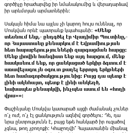
գործիչը հրաժարվեց իր նմանակումից և վերադարձավ
իր արևմտյան արմատներին։
Սակայն հիմա նա այլևս չի կարող հույս ունենալ, որ
Մոսկվան որևէ պատրանք կպահպանի։
«Մենք
տեսնում ենք,- ընդգծել էր Վլադիմիր Պուտինը,-
որ Հայաստանը քննարկում է Եվրամիության
հետ հարաբերությունների զարգացման հարցը։
Մենք լիովին հանգիստ ենք այդ հարցում, մենք
հասկանում ենք, որ ցանկացած երկիր ձգտում է
առավելագույն օգուտ քաղել երրորդ երկրների
հետ համագործակցությունից։ Բայց դա պետք է
լինի ակնհայտ, պետք է լինի անկեղծ,
նախապես քննարկվի, ինչպես ասում են «հողի
վրա»»:
Փաշինյանը Մոսկվա կատարած այցի ժամանակ չուներ
ո՛չ ուժ, ո՛չ էլ ցանկություն ազնիվ գործելու։ Դե, դա
նրա ընտրությունն է, բայց եթե հանկարծ իր ուզածով
չգնա, թող չբողոքի։ Կհաջողվի՞ Հայաստանին միանալ