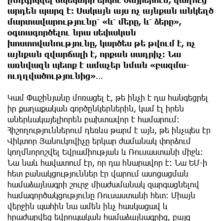
արդեն պարզ է։ Սակայն այս ոչ այնքան անկեղծ
մարտավարությունը՝ «և՛ մերը, և՛ ձերը»,
օգտագործելու նրա սեփական
խոստովանությունը, կարծես թե թվում է, ոչ
այնքան զվարճալի է, որքան սադրիչ։ Նա
առնվազն պետք է ամաչեր նման «բազմա-
ուղղվածությունից»
...
Կամ Փաշինյանը մոռացել է, թե ինչի է դա հանգեցրել
իր քաղաքական գործընկերներին, կամ էլ իրեն
աներևակայելիորեն բախտավոր է համարում։
Հիշողություններում դեռևս թարմ է այն, թե ինչպես էր
Վիկտոր Յանուկովիչը երկար ժամանակ փորձում
կողմնորոշվել Եվրամիության և Ռուսաստանի միջև։
Նա նաև հավատում էր, որ դա հնարավոր է։ Նա ԵՄ-ի
հետ բանակցություններ էր վարում ասոցացման
համաձայնագրի շուրջ միաժամանակ զարգացնելով
համագործակցությունը Ռուսաստանի հետ։ Միայն
վերջին պահին նա ամեն ինչ հասկացավ և
հրաժարվեց եվրոպական համաձայնագրից, բայց