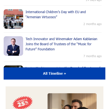
International Children’s Day with EU and
“Armenian Virtuosos”
2 months ago
Tech Innovator and Winemaker Adam Kablanian
Joins the Board of Trustees of the “Music for
Future” Foundation
7 months ago
Lusine Yeghiazaryan joins the Board of Trustees of
the Music for the Future Foundation
All Timeline »
9 months ago
Young Musician from the “Born in Artsakh”
Program, Arsen Safaryan, Performed at the
Anniversary Concert of the “Artis Futura”