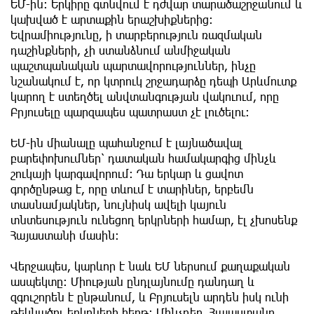
ԵՄ-ին։ Երկիրը գտնվում է դժվար տարածաշրջանում և
կախված է արտաքին երաշխիքներից։
Եվրամիությունը, ի տարբերություն ռազմական
դաշինքների, չի ստանձնում անմիջական
պաշտպանական պարտավորություններ, ինչը
նշանակում է, որ կտրուկ շրջադարձը դեպի Արևմուտք
կարող է ստեղծել անվտանգության վակուում, որը
Բրյուսելը պարզապես պատրաստ չէ լուծելու։
ԵՄ-ին միանալը պահանջում է լայնածավալ
բարեփոխումներ՝ դատական համակարգից մինչև
շուկայի կարգավորում։ Դա երկար և ցավոտ
գործընթաց է, որը տևում է տարիներ, երբեմն
տասնամյակներ, նույնիսկ ավելի կայուն
տնտեսություն ունեցող երկրների համար, էլ չխոսենք
Հայաստանի մասին։
Վերջապես, կարևոր է նաև ԵՄ ներսում քաղաքական
ասպեկտը։ Միության ընդլայնումը դանդաղ և
զգուշորեն է ընթանում, և Բրյուսելն արդեն իսկ ունի
թեկնածու երկրների հերթ։ Մինչդեռ, Հայաստանը