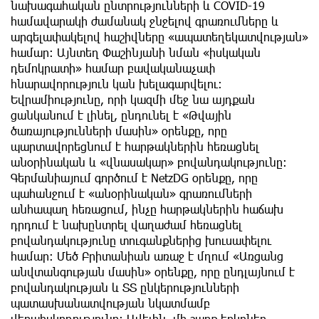
նախագահական ընտրությունների և COVID-19
համավարակի ժամանակ ջնջելով գրառումները և
արգելափակելով հաշիվները «ապատեղեկատվության»
համար: Այնտեղ Փաշինյանի նման «իսկական
դեմոկրատի» համար բավականաչափ
հնարավորություն կան խելագարվելու։
Եվրամիությունը, որի կազմի մեջ նա այդքան
ցանկանում է լինել, ընդունել է «Թվային
ծառայությունների մասին» օրենքը, որը
պարտավորեցնում է հարթակներին հեռացնել
անօրինական և «վնասակար» բովանդակությունը:
Գերմանիայում գործում է NetzDG օրենքը, որը
պահանջում է «անօրինական» գրառումների
անհապաղ հեռացում, ինչը հարթակներին հաճախ
դրդում է նախընտրել վաղաժամ հեռացնել
բովանդակությունը տուգանքներից խուսափելու
համար: Մեծ Բրիտանիան առաջ է մղում «Առցանց
անվտանգության մասին» օրենքը, որը ընդլայնում է
բովանդակության և ՏՏ ընկերությունների
պատասխանատվության նկատմամբ
վերահսկողությունը։ Ավելին, մի շարք երկրներ