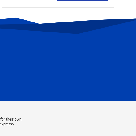
Andron Participates in the Tomorrow
Mobility World Congress 2024: Driving
Innovation in E-Mobility
2 years ago
Khachaturian International Youth
Competition launched in China with
performance by “Music for Future”
Foundation’s Cellist Mari Hakobyan
2 years ago
New promotion from AMIO BANK for
international SWIFT transfers
3 years ago
for their own
expressly
Shtigen Group is Ready to Support the
Development of the Capital Market in