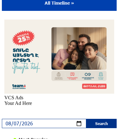
All Timeline »
The Sound of Artsakh in the USA
10 months ago
Educational Trip and First U.S. Concert of
the Music for Future Foundation’s Young
Musicians
10 months ago
Empowering the Next Generation of
Armenian Talents: “Music for Future”
Foundation’s First Concert in the U.S.
10 months ago
DIALOG Organization - Partner of the
“Born in Artsakh” Program
about a year ago