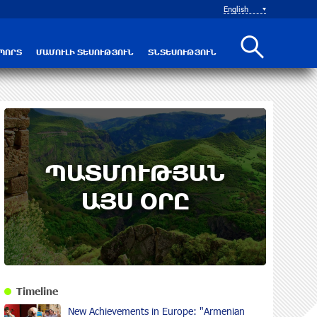
English
ՊՈՐՏ
ՄԱՄՈՒԼԻ ՏԵՍՈՒԹՅՈՒՆ
ՏՆՏԵՍՈՒԹՅՈՒՆ
ՊԱՏՄՈՒԹՅԱՆ
ԱՅՍ ՕՐԸ
Timeline
New Achievements in Europe: "Armenian