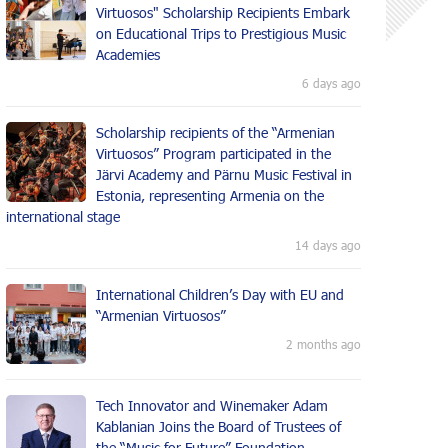
Virtuosos" Scholarship Recipients Embark
on Educational Trips to Prestigious Music
Academies
6 days ago
Scholarship recipients of the “Armenian
Virtuosos” Program participated in the
Järvi Academy and Pärnu Music Festival in
Estonia, representing Armenia on the
international stage
14 days ago
International Children’s Day with EU and
“Armenian Virtuosos”
2 months ago
Tech Innovator and Winemaker Adam
Kablanian Joins the Board of Trustees of
the “Music for Future” Foundation