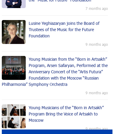
7 months ago
Lusine Yeghiazaryan joins the Board of
Trustees of the Music for the Future
Foundation
9 months ago
Young Musician from the “Born in Artsakh”
Program, Arsen Safaryan, Performed at the
Anniversary Concert of the “Artis Futura”
Foundation with the Moscow “Russian
Philharmonia” Symphony Orchestra
9 months ago
Young Musicians of the “Born in Artsakh”
Program Bring the Voice of Artsakh to
Moscow
9 months ago