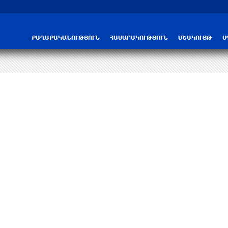
ՔԱՂԱՔԱԿԱՆՈՒԹՅՈՒՆ
ՀԱՍԱՐԱԿՈՒԹՅՈՒՆ
ՄՇԱԿՈՒՅԹ
Ս