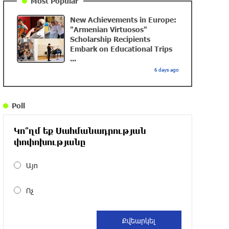
Most Popular
New Achievements in Europe:
DIALOG Organization - Partner of the
"Armenian Virtuosos"
“Born in Artsakh” Program
Scholarship Recipients
Embark on Educational Trips
about a year ago
...
6 days ago
“Past”: A Publicly Funded Concert for the
Privileged Few?
Poll
about a year ago
Կո՞ղմ եք Սահմանադրության
With a Mission to Preserve Armenian
փոփոխությանը
Heritage: AraratBank Sponsors the
"Artsakh" Orchestra Concert
Այո
about a year ago
Ոչ
Ardshinbank Donates 120 Million AMD to
the Hayastan All-Armenian Fund
2 years ago