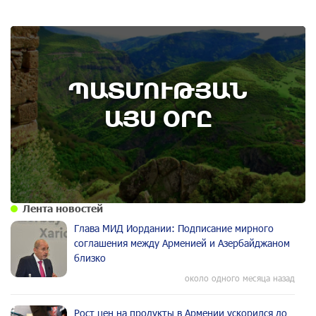
8th of August
ՊԱՏՄՈՒԹՅԱՆ
Административный суд удовлетворил иск ААЦ
по делу монастыря Ованаванк
ԱՅՍ ՕՐԸ
Лента новостей
Глава МИД Иордании: Подписание мирного
соглашения между Арменией и Азербайджаном
близко
около одного месяца назад
Рост цен на продукты в Армении ускорился до