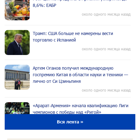
8,6%: ЕАБР
около одного месяца назад
Трамп: США больше не намерены вести
торговлю с Испанией
около одного месяца назад
Артем Оганов получил международную
госпремию Китая в области науки и техники —
лично от Си Цзиньпиня
около одного месяца назад
«Арарат‑Армения» начала квалификацию Лиги
чемпионов с победы над «Ригой»
около одного месяца назад
Вся лента »