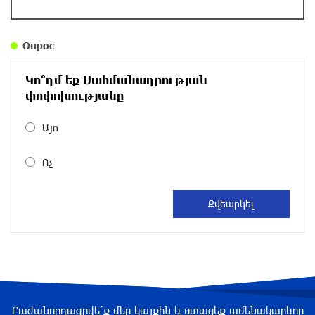
Правовой терроризм как начало падения
власти: пример Гагика Царукяна и горькие
уроки истории: «Паст»
Опрос
около одного месяца назад
Կո՞ղմ եք Սահմանադրության
Размик Марукян стал обладателем бронзовой
փոփոխությանը
медали XV Международного конкурса артистов
балета
Այո
около одного месяца назад
Ոչ
«Росатом» готов построить новые АЭС, чтобы
избежать энергодефицита в Армении: Алексей
Лихачёв
около одного месяца назад
Армения заинтересована в полноценном
участии в ЕАЭС: Пашинян
около одного месяца назад
Բաժանորդագրվե՛ք մեր կայքին և ստացեք ամենակարևոր