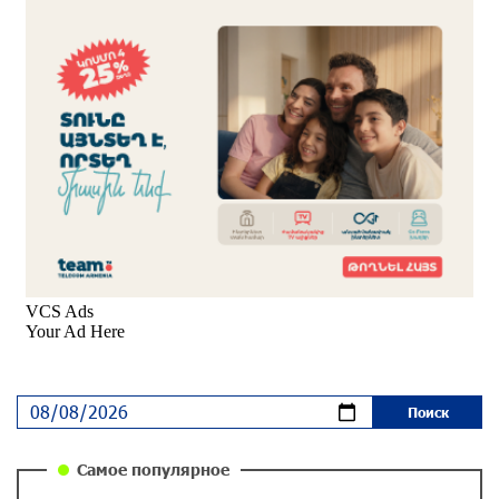
Пакистанский самолет пропал с радаров над
Аравийским морем
около одного месяца назад
Вопрос об аресте Чалабяна дошел до
Европейского парламента: «Паст»
около одного месяца назад
Почему стало модно «отчитывать» оппозицию,
и чего на самом деле ожидает общество?
«Паст»
около одного месяца назад
Ложная дилемма мандатов: почему тема
парламентского бойкота оппозиции - пустая
повестка дня? «Паст»
около одного месяца назад
Самое популярное