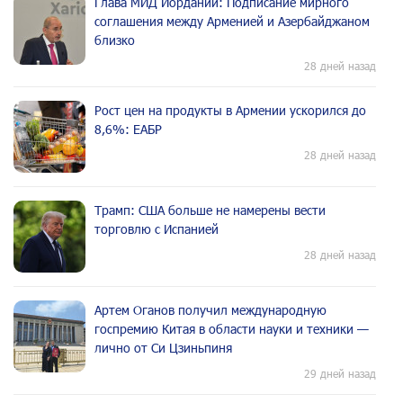
Глава МИД Иордании: Подписание мирного
соглашения между Арменией и Азербайджаном
близко
28 дней назад
Рост цен на продукты в Армении ускорился до
8,6%: ЕАБР
28 дней назад
Трамп: США больше не намерены вести
торговлю с Испанией
28 дней назад
Артем Оганов получил международную
госпремию Китая в области науки и техники —
лично от Си Цзиньпиня
29 дней назад