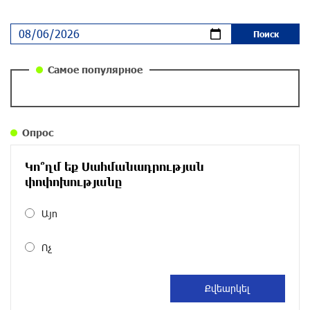
Ложная дилемма мандатов: почему тема
парламентского бойкота оппозиции - пустая
повестка дня? «Паст»
30 дней назад
Самое популярное
Правовой терроризм как начало падения
власти: пример Гагика Царукяна и горькие
уроки истории: «Паст»
Опрос
30 дней назад
Կո՞ղմ եք Սահմանադրության
Размик Марукян стал обладателем бронзовой
փոփոխությանը
медали XV Международного конкурса артистов
балета
Այո
около одного месяца назад
Ոչ
«Росатом» готов построить новые АЭС, чтобы
избежать энергодефицита в Армении: Алексей
Лихачёв