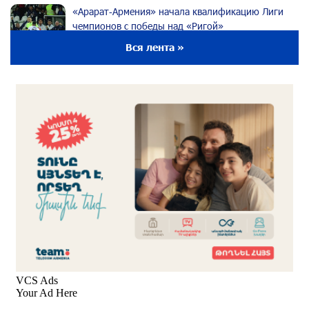
«Арарат‑Армения» начала квалификацию Лиги
чемпионов с победы над «Ригой»
29 дней назад
Вся лента »
Пакистанский самолет пропал с радаров над
Аравийским морем
29 дней назад
Вопрос об аресте Чалабяна дошел до
Европейского парламента: «Паст»
30 дней назад
Почему стало модно «отчитывать» оппозицию,
и чего на самом деле ожидает общество?
«Паст»
30 дней назад