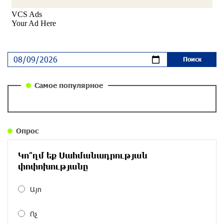
«Паст»
около одного месяца назад
Ложная дилемма мандатов: почему тема
парламентского бойкота оппозиции - пустая
повестка дня? «Паст»
около одного месяца назад
Самое популярное
Правовой терроризм как начало падения
власти: пример Гагика Царукяна и горькие
уроки истории: «Паст»
Опрос
около одного месяца назад
Կո՞ղմ եք Սահմանադրության
Размик Марукян стал обладателем бронзовой
փոփոխությանը
медали XV Международного конкурса артистов
балета
Այո
около одного месяца назад
Ոչ