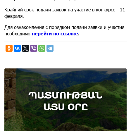
Крайний срок подачи заявок на участие в конкурсе - 11
февраля.
Для ознакомления с порядком подачи заявки и участия
необходимо
перейти по ссылке
.
9th of August
ՊԱՏՄՈՒԹՅԱՆ
Административный суд удовлетворил иск ААЦ
по делу монастыря Ованаванк
ԱՅՍ ՕՐԸ