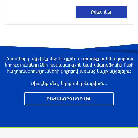
«Росатом» готов построить новые АЭС, чтобы
избежать энергодефицита в Армении: Алексей
Лихачёв
около одного месяца назад
Армения заинтересована в полноценном
участии в ЕАЭС: Пашинян
около одного месяца назад
Բաժանորդագրվե՛ք մեր կայքին և ստացեք ամենակարևոր
նորությունները Ձեր համակարգչին կամ սմարթֆոնին Push
հաղորդագրությունների միջոցով առանց կայք այցելելու։
На автодороге Ереван-Севан произошел
камнепад
Միացեք մեզ, եղեք տեղեկացված...
около одного месяца назад
ԲԱԺԱՆՈՐԴԱԳՐՎԵԼ
Оппозиция Грузии отказалась от мандатов и
получила обратный эффект: Нарек Карапетян
около одного месяца назад