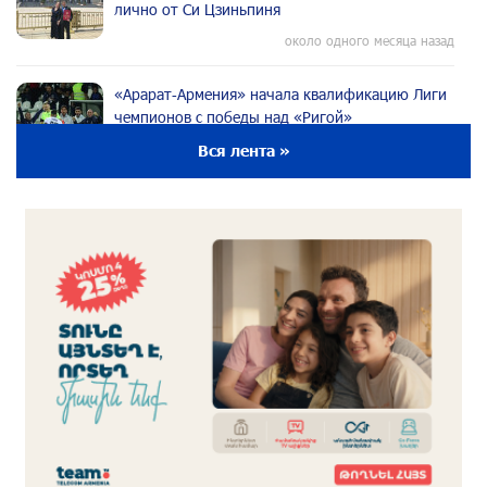
лично от Си Цзиньпиня
около одного месяца назад
«Арарат‑Армения» начала квалификацию Лиги
чемпионов с победы над «Ригой»
около одного месяца назад
Вся лента »
Пакистанский самолет пропал с радаров над
Аравийским морем
около одного месяца назад
Вопрос об аресте Чалабяна дошел до
Европейского парламента: «Паст»
около одного месяца назад
Почему стало модно «отчитывать» оппозицию,
и чего на самом деле ожидает общество?