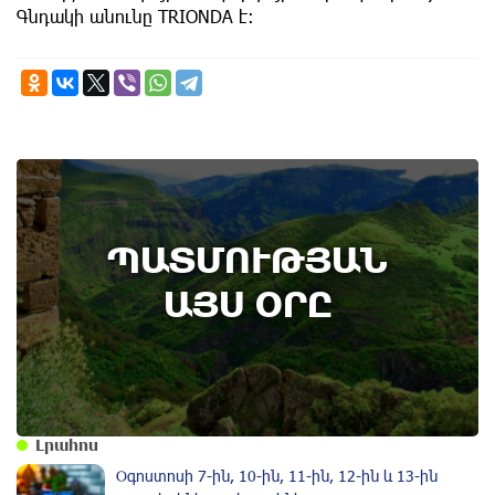
Գնդակի անունը TRIONDA է:
7th of August
ՊԱՏՄՈՒԹՅԱՆ
Կառավարությունը ազդարարել է Հյուսիս -
Հարավ ավտոմայրուղու շինարարության
ԱՅՍ ՕՐԸ
մեկնարկը․ պատմության այս օրը (6
օգոստոս)
Լրահոս
Օգոստոսի 7-ին, 10-ին, 11-ին, 12-ին և 13-ին