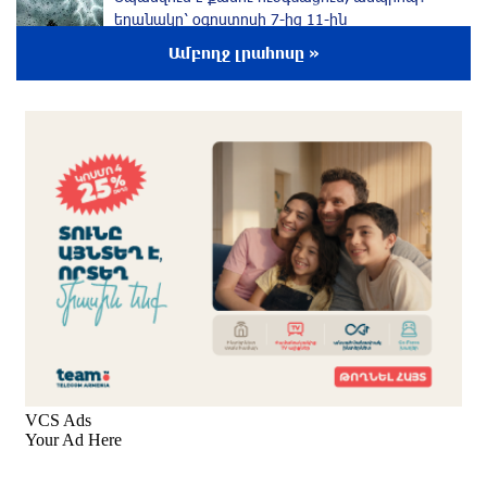
եղանակը՝ օգոստոսի 7-ից 11-ին
2 ժամ առաջ
Ամբողջ լրահոսը »
Խոշոր հրդեհ՝ Երևանի Սիլիկյան թաղամասի
հարևանությամբ գտնվող աղբավայրում.
կրակն ու ծուխը տեսանելի են մի քանի
կիլոմետրից
մեկ ժամ առաջ
Հնդկաստանի և Իսրայելի վարչապետները
քննարկել են Մերձավոր Արևելքում տիրող
իրավիճակը
մեկ ժամ առաջ
Մալաթիա-Սեբաստիա վարչական շրջանում
արմատից փտած հերթական ծառն է
տապալվել
38 րոպե առաջ