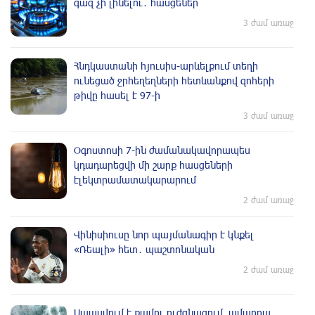
գազ չի լինելու․ հասցեներ
3 ժամ առաջ
Հնդկաստանի հյուսիս-արևելքում տեղի
ունեցած ջրհեղեղների հետևանքով զոհերի
թիվը հասել է 97-ի
3 ժամ առաջ
Օգոստոսի 7-ին ժամանակավորապես
կդադարեցվի մի շարք հասցեների
էլեկտրամատակարարում
2 ժամ առաջ
Վինիսիուսը նոր պայմանագիր է կնքել
«Ռեալի» հետ․ պաշտոնական
2 ժամ առաջ
Սպասվում է քամու ուժգնացում, ամպրոպ․