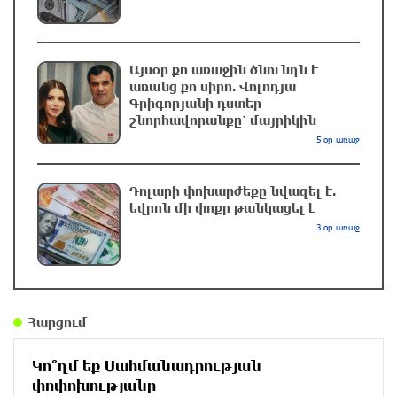
UFC 331 մրցաշարում Ծառուկյան-Օլիվեյրա
մենամարտի չեղարկման պատճառը
Այսօր քո առաջին ծնունդն է
բացահայտվել է
առանց քո սիրո. Վոլոդյա
Գրիգորյանի դստեր
մեկ ժամ առաջ
շնորհավորանքը՝ մայրիկին
5 օր առաջ
ՆԳՆ-ն՝ աղբակույտի տակ մնացած
քաղաքացու մահվան մասին
Դոլարի փոխարժեքը նվազել է.
մեկ ժամ առաջ
եվրոն մի փոքր թանկացել է
3 օր առաջ
Ավտովթար՝ Կոտայքի մարզում. Զովունի-
Եղվարդ ճանապարհին բախվել են «Alfa
Romeo»-ն և «Opel»-ը. կա վիրավոր
2 ժամ առաջ
Հարցում
Արժևորվում է Շիրակի երգիծական
Կո՞ղմ եք Սահմանադրության
բանահյուսությունը
փոփոխությանը