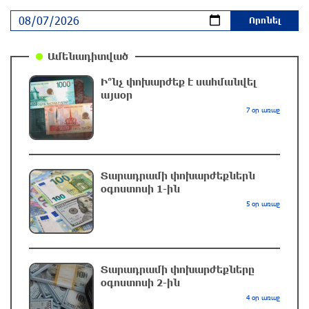
Իրանը և Օմանը պլանավորում են փոխել
Հորմուզի նեղուցի նավագնացության
Ամենադիտված
կառուցվածքը
19 րոպե առաջ
Ի՞նչ փոխարժեք է սահմանվել
այսօր
8-ամյա Մոնթե Մուրադյանն ու Սյունե
7 օր առաջ
Քոսակյանը հաղթահարել են Արարատի
գագաթը
մեկ րոպե առաջ
Տարադրամի փոխարժեքներն
օգոստոսի 1-ին
Վթար Լոռու մարզում․ փրկարարները
5 օր առաջ
վարորդին դուրս են բերել արգելափակումից
18 րոպե առաջ
Տարադրամի փոխարժեքները
Երևանում երթուղիների փոփոխություն կլինի
օգոստոսի 2-ին
36 րոպե առաջ
4 օր առաջ