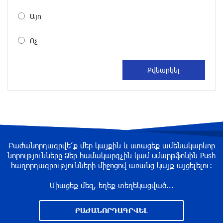
2 ժամ առաջ
Այո
Վրաստանում պետական ​​պաշտոնյային
Ոչ
կաշառելու փորձի համար քաղաքացի է
ձերբակալվել
2 ժամ առաջ
ՌԴ-ն պատրաստ է շարունակել Հայաստանի
երկաթուղիների կոնցեսիոն կառավարումը.
Օվերչուկ
3 ժամ առաջ
Բաժանորդագրվե՛ք մեր կայքին և ստացեք ամենակարևոր
Հայաստանի բնակչության թիվը շուրջ 7
նորությունները Ձեր համակարգչին կամ սմարթֆոնին Push
հազարով ավելացել է
հաղորդագրությունների միջոցով առանց կայք այցելելու։
3 ժամ առաջ
Միացեք մեզ, եղեք տեղեկացված...
Իսրայելի ՊԲ-ն հարձակվել է Լիբանանում
ԲԱԺԱՆՈՐԴԱԳՐՎԵԼ
«Հըզբոլլահ»-ի հրամանատարական կետերի և