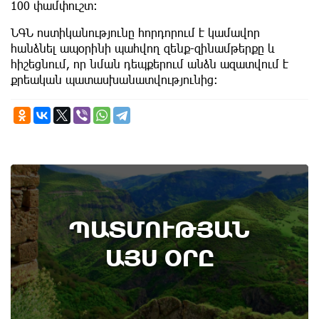
100 փամփուշտ։
ՆԳՆ ոստիկանությունը հորդորում է կամավոր
հանձնել ապօրինի պահվող զենք-զինամթերքը և
հիշեցնում, որ նման դեպքերում անձն ազատվում է
քրեական պատասխանատվությունից։
6th of August
ՊԱՏՄՈՒԹՅԱՆ
Административный суд удовлетворил иск ААЦ
по делу монастыря Ованаванк
ԱՅՍ ՕՐԸ