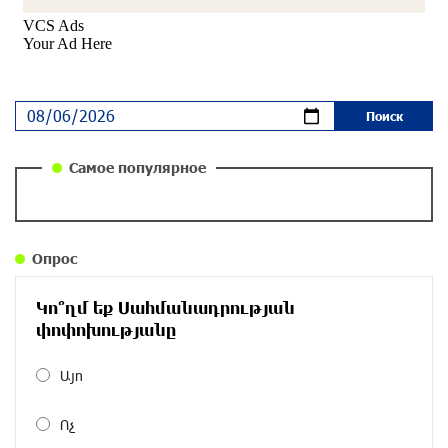
«Паст»
29 дней назад
Ложная дилемма мандатов: почему тема
парламентского бойкота оппозиции - пустая
повестка дня? «Паст»
30 дней назад
Самое популярное
Правовой терроризм как начало падения
власти: пример Гагика Царукяна и горькие
уроки истории: «Паст»
Опрос
30 дней назад
Կո՞ղմ եք Սահմանադրության
Размик Марукян стал обладателем бронзовой
փոփոխությանը
медали XV Международного конкурса артистов
балета
Այո
около одного месяца назад
Ոչ