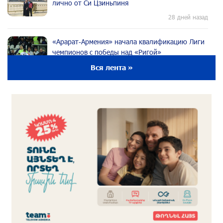
лично от Си Цзиньпиня
28 дней назад
«Арарат‑Армения» начала квалификацию Лиги
чемпионов с победы над «Ригой»
29 дней назад
Вся лента »
Пакистанский самолет пропал с радаров над
Аравийским морем
29 дней назад
Вопрос об аресте Чалабяна дошел до
Европейского парламента: «Паст»
29 дней назад
Почему стало модно «отчитывать» оппозицию,
и чего на самом деле ожидает общество?