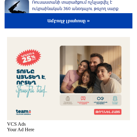
Ռուսաստանի տարածքում ոչնչացվել է
ուկրաինական 360 անօդաչու թռչող սարք
2 ժամ առաջ
Ամբողջ լրահոսը »
Օգոստոսի 10-ին, 11-ին, 12-ին, 13-ին, 14-ին,
17-ին, 18-ին և 20-ին հարյուրավոր
հասցեներում լույս չի լինելու
2 ժամ առաջ
Ողբերգական դեպք՝ Երևանում․ Կիևյան
կամրջի տակ հայտնաբերվել է տղամարդու
մարմին
2 ժամ առաջ
Ադրբեջանի Սարով գյուղում տանը 18-ամյա
աղջկա դի է հայտնաբերվել
մեկ ժամ առաջ