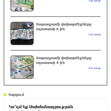
3 օր առաջ
Քրեական վարույթի շրջանակում անձի
անձնական և ընտանեկան կյանքին առնչվող
տվյալների անհարկի հրապարակումն
անթույլատրելի է. ՄԻՊ
Տարադրամի փոխարժեքները
օգոստոսի 6-ին
11 րոպե առաջ
2 օր առաջ
Զելենսկին ու Վուչիչը քննարկել են
համագործակցությունն ընդլայնելու
հնարավորությունները
Տարադրամի փոխարժեքները
30 րոպե առաջ
օգոստոսի 4-ին
4 օր առաջ
Հրդեհի ահազանգ Սայաթ-Նովա պողոտայում.
շենքից տարհանվել է 5 բնակիչ
մեկ ժամ առաջ
Հարցում
Ճապոնական Յակիշիմե կերամիկայի
ցուցահանդեսը երկարաձգվել է մինչև
Կո՞ղմ եք Սահմանադրության
օգոստոսի 30-ը