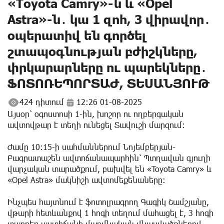
«Toyota Camry»-ն և «Opel
Astra»-ն․ կա 1 զոհ, 3 վիրավոր․
օպերատիվ են գործել
շտապօգնության բժիշկները,
փրկարարները ու պարեկները․
ՖՈՏՈՌԵՊՈՐՏԱԺ, ՏԵՍԱՆՅՈՒԹ
424 դիտում
12:26 01-08-2025
Այսօր՝ օգոստոսի 1-ին, խոշոր ու ողբերգական
ավտովթար է տեղի ունեցել Տավուշի մարզում։
Ժամը 10։15-ի սահմաններում Նոյեմբերյան-
Բագրատաշեն ավտոճանապարհին՝ Պտղավան գյուղի
վարչական տարածքում, բախվել են «Toyota Camry» և
«Opel Astra» մակնիշի ավտոմեքենաները։
Ինչպես հայտնում է ֆոտոլրագրող Գագիկ Շամշյանը,
վթարի հետևանքով 1 հոգի տեղում մահացել է, 3 հոգի
տարբեր աստիճանի մարմնական վնասվածքներով