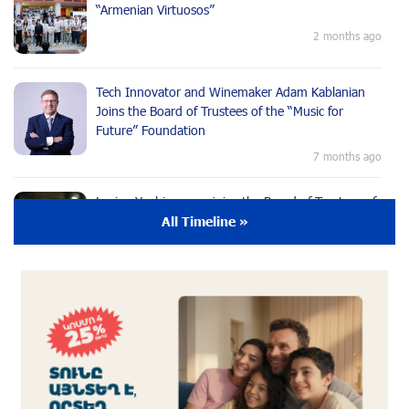
“Armenian Virtuosos”
2 months ago
Tech Innovator and Winemaker Adam Kablanian
Joins the Board of Trustees of the “Music for
Future” Foundation
7 months ago
Lusine Yeghiazaryan joins the Board of Trustees of
the Music for the Future Foundation
All Timeline »
9 months ago
Young Musician from the “Born in Artsakh”
Program, Arsen Safaryan, Performed at the
Anniversary Concert of the “Artis Futura”
Foundation with the Moscow “Russian
Philharmonia” Symphony Orchestra
9 months ago