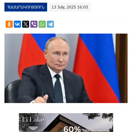
ՀԱՍԱՐԱԿՈՒԹՅՈՒՆ
13 July, 2025 16:03