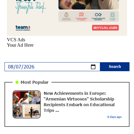
Young Musicians of the “Born in Artsakh” Program
Bring the Voice of Artsakh to Moscow
9 months ago
The Sound of Artsakh in the USA
10 months ago
Educational Trip and First U.S. Concert of the Music
Most Popular
for Future Foundation’s Young Musicians
New Achievements in Europe:
10 months ago
"Armenian Virtuosos" Scholarship
Recipients Embark on Educational
Trips ...
Empowering the Next Generation of Armenian
6 days ago
Talents: “Music for Future” Foundation’s First
Concert in the U.S.