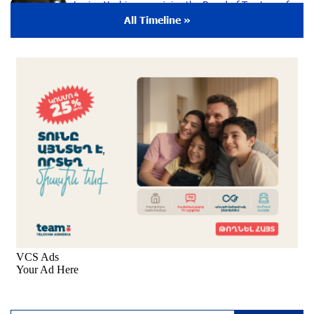
Lusine Yeghiazaryan joins the Board of Trustees of
the Music for the Future Foundation
All Timeline »
9 months ago
Young Musician from the “Born in Artsakh”
Program, Arsen Safaryan, Performed at the
Anniversary Concert of the “Artis Futura”
Foundation with the Moscow “Russian
Philharmonia” Symphony Orchestra
9 months ago
Young Musicians of the “Born in Artsakh” Program
Bring the Voice of Artsakh to Moscow
9 months ago
The Sound of Artsakh in the USA
10 months ago