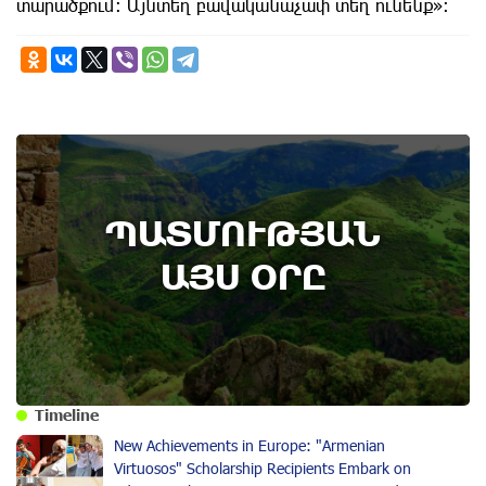
տարածքում։ Այնտեղ բավականաչափ տեղ ունենք»:
ՊԱՏՄՈՒԹՅԱՆ
ԱՅՍ ՕՐԸ
Timeline
New Achievements in Europe: "Armenian
Virtuosos" Scholarship Recipients Embark on