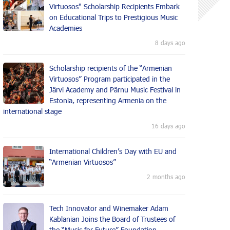
Virtuosos" Scholarship Recipients Embark
on Educational Trips to Prestigious Music
Academies
8 days ago
Scholarship recipients of the “Armenian
Virtuosos” Program participated in the
Järvi Academy and Pärnu Music Festival in
Estonia, representing Armenia on the
international stage
16 days ago
International Children’s Day with EU and
“Armenian Virtuosos”
2 months ago
Tech Innovator and Winemaker Adam
Kablanian Joins the Board of Trustees of
the “Music for Future” Foundation