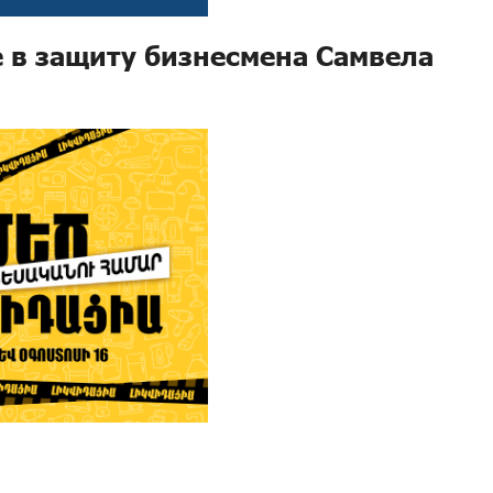
е в защиту бизнесмена Самвела