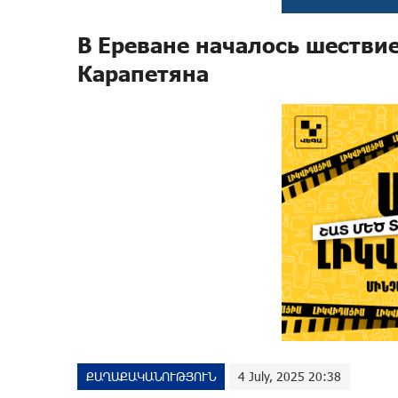
В Ереване началось шестви
Карапетяна
ՔԱՂԱՔԱԿԱՆՈՒԹՅՈՒՆ
4 July, 2025 20:38