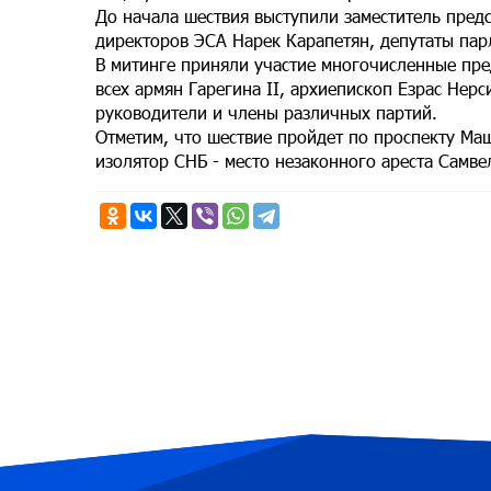
До начала шествия выступили заместитель пред
директоров ЭСА Нарек Карапетян, депутаты па
В митинге приняли участие многочисленные пред
всех армян Гарегина II, архиепископ Езрас Нер
руководители и члены различных партий.
Отметим, что шествие пройдет по проспекту Ма
изолятор СНБ - место незаконного ареста Самве