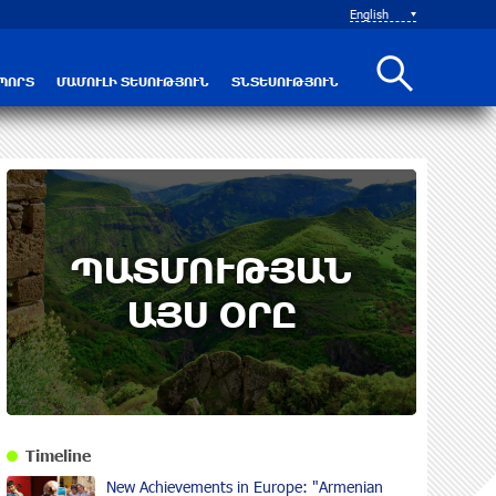
English
ՊՈՐՏ
ՄԱՄՈՒԼԻ ՏԵՍՈՒԹՅՈՒՆ
ՏՆՏԵՍՈՒԹՅՈՒՆ
ՊԱՏՄՈՒԹՅԱՆ
ԱՅՍ ՕՐԸ
Timeline
New Achievements in Europe: "Armenian