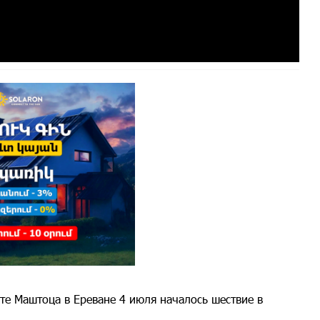
те Маштоца в Ереване 4 июля началось шествие в