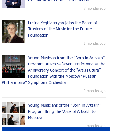
7 months ago
Lusine Yeghiazaryan joins the Board of
Trustees of the Music for the Future
Foundation
9 months ago
Young Musician from the “Born in Artsakh”
Program, Arsen Safaryan, Performed at the
Anniversary Concert of the “Artis Futura”
Foundation with the Moscow “Russian
Philharmonia” Symphony Orchestra
9 months ago
Young Musicians of the “Born in Artsakh”
Program Bring the Voice of Artsakh to
Moscow
9 months ago