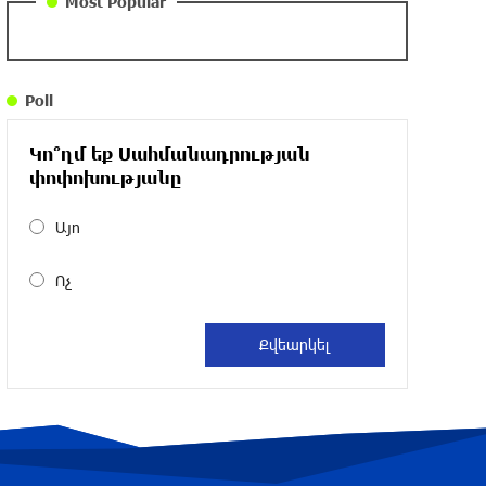
Most Popular
DIALOG Organization - Partner of the
“Born in Artsakh” Program
Poll
about a year ago
Կո՞ղմ եք Սահմանադրության
“Past”: A Publicly Funded Concert for the
փոփոխությանը
Privileged Few?
about a year ago
Այո
Ոչ
With a Mission to Preserve Armenian
Heritage: AraratBank Sponsors the
"Artsakh" Orchestra Concert
about a year ago
Ardshinbank Donates 120 Million AMD to
the Hayastan All-Armenian Fund
2 years ago