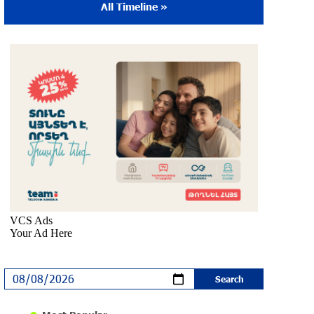
All Timeline »
The Sound of Artsakh in the USA
10 months ago
Educational Trip and First U.S. Concert of
the Music for Future Foundation’s Young
Musicians
10 months ago
Empowering the Next Generation of
Armenian Talents: “Music for Future”
Foundation’s First Concert in the U.S.
10 months ago
DIALOG Organization - Partner of the
“Born in Artsakh” Program
about a year ago