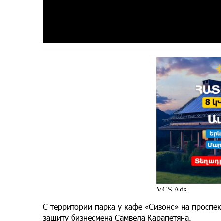
С территории парка у кафе «Сизонс» на проспек
защиту бизнесмена Самвела Карапетяна.