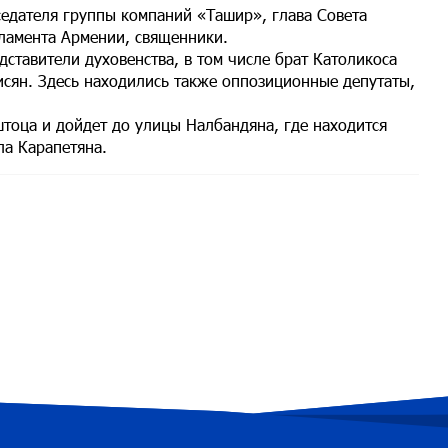
седателя группы компаний «Ташир», глава Совета
рламента Армении, священники.
ставители духовенства, в том числе брат Католикоса
сисян. Здесь находились также оппозиционные депутаты,
штоца и дойдет до улицы Налбандяна, где находится
ла Карапетяна.