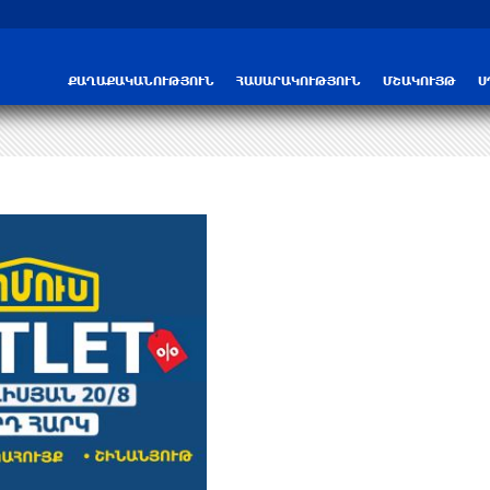
ՔԱՂԱՔԱԿԱՆՈՒԹՅՈՒՆ
ՀԱՍԱՐԱԿՈՒԹՅՈՒՆ
ՄՇԱԿՈՒՅԹ
Ս