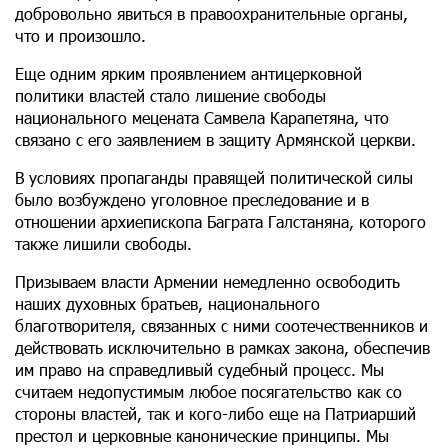
добровольно явиться в правоохранительные органы,
что и произошло.
Еще одним ярким проявлением антицерковной
политики властей стало лишение свободы
национального мецената Самвела Карапетяна, что
связано с его заявлением в защиту Армянской церкви.
В условиях пропаганды правящей политической силы
было возбуждено уголовное преследование и в
отношении архиепископа Баграта Галстаняна, которого
также лишили свободы.
Призываем власти Армении немедленно освободить
наших духовных братьев, национального
благотворителя, связанных с ними соотечественников и
действовать исключительно в рамках закона, обеспечив
им право на справедливый судебный процесс. Мы
считаем недопустимым любое посягательство как со
стороны властей, так и кого-либо еще на Патриарший
престол и церковные канонические принципы. Мы