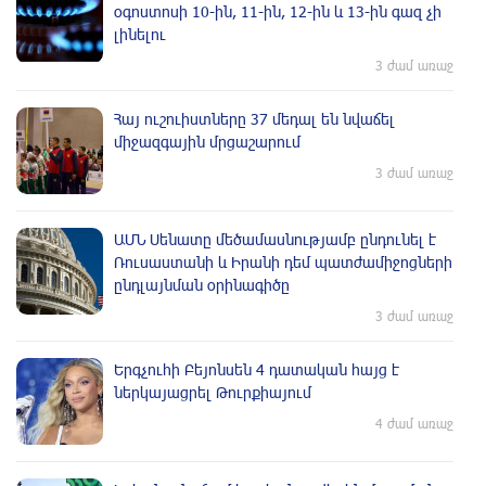
օգոստոսի 10-ին, 11-ին, 12-ին և 13-ին գազ չի
լինելու
3 ժամ առաջ
Հայ ուշուիստները 37 մեդալ են նվաճել
միջազգային մրցաշարում
3 ժամ առաջ
ԱՄՆ Սենատը մեծամասնությամբ ընդունել է
Ռուսաստանի և Իրանի դեմ պատժամիջոցների
ընդլայնման օրինագիծը
3 ժամ առաջ
Երգչուհի Բեյոնսեն ​​4 դատական հայց է
ներկայացրել Թուրքիայում
4 ժամ առաջ