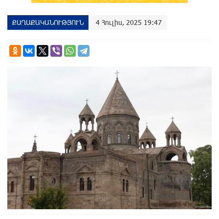
ՔԱՂԱՔԱԿԱՆՈՒԹՅՈՒՆ
4 Հուլիս, 2025 19:47