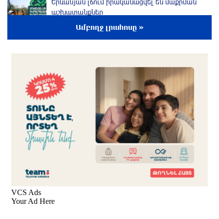
Երևանյան լճում իրականացվել են մաքրման
աշխատանքներ
4 ժամ առաջ
Ամբողջ լրահոսը »
Իտալական Սիցիլիա կղզում ժայթքել է Էտնա
հրաբուխը
4 ժամ առաջ
Պայթյուն՝ Իրանում․ հաղորդվում է զոհերի ու
վիրավորների մասին
5 ժամ առաջ
«Ռեալը» հայտարարել է Դիոմանդեի
տրանսֆերի մասին
5 ժամ առաջ
Վանաձորում բшխվել են «Jeep Cherokee»-ն և