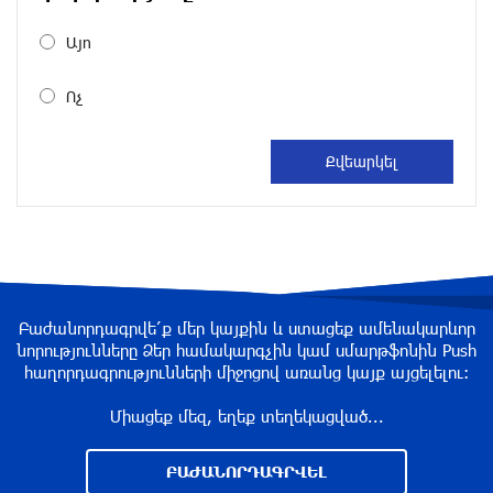
Այո
Երթևեկության կազմակերպման
փոփոխություն տեղի կունենա
Ոչ
8 ժամ առաջ
Հայաստանի հավաքականի նախկին մարզիչը
կգլխավորի Ղազախստանի հավաքականը
8 ժամ առաջ
ԱԱԾ-ն զեկույց է ներկայացրել
Բաժանորդագրվե՛ք մեր կայքին և ստացեք ամենակարևոր
8 ժամ առաջ
նորությունները Ձեր համակարգչին կամ սմարթֆոնին Push
հաղորդագրությունների միջոցով առանց կայք այցելելու։
Միացեք մեզ, եղեք տեղեկացված...
Թրամփը ասել է, որ հանրապետականները
կարող են պարտվել Կոնգրեսի միջանկյալ
ԲԱԺԱՆՈՐԴԱԳՐՎԵԼ
ընտրություններում