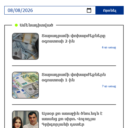
«Toyota Camry»-ն
5 ժամ առաջ
Ամենադիտված
Մասկը մերժել է Կիևի խնդրանքը՝ օգտագործել
Տարադրամի փոխարժեքները
Starlink-ը Ռուսաստանի դեմ հարվшծները
օգոստոսի 2-ին
կառավարելու համար
6 օր առաջ
6 ժամ առաջ
Երևանում և մարզերում էլեկտրաէներգիայի
ընդհատումներ կլինեն
Տարադրամի փոխարժեքներն
օգոստոսի 1-ին
6 ժամ առաջ
7 օր առաջ
Ստեփանավանում ռուս կին է փորձել
ինքնասպան լինել
6 ժամ առաջ
Այսօր քո առաջին ծնունդն է
առանց քո սիրո. Վոլոդյա
Գրիգորյանի դստեր