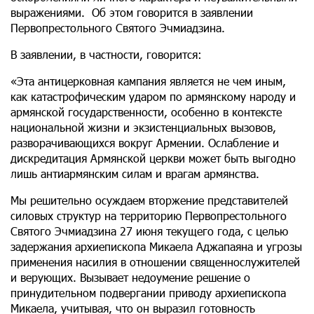
выражениями. Об этом говорится в заявлении
Первопрестольного Святого Эчмиадзина.
В заявлении, в частности, говорится:
«Эта антицерковная кампания является не чем иным,
как катастрофическим ударом по армянскому народу и
армянской государственности, особенно в контексте
национальной жизни и экзистенциальных вызовов,
разворачивающихся вокруг Армении. Ослабление и
дискредитация Армянской церкви может быть выгодно
лишь антиармянским силам и врагам армянства.
Мы решительно осуждаем вторжение представителей
силовых структур на территорию Первопрестольного
Святого Эчмиадзина 27 июня текущего года, с целью
задержания архиепископа Микаела Аджапаяна и угрозы
применения насилия в отношении священнослужителей
и верующих. Вызывает недоумение решение о
принудительном подвергании приводу архиепископа
Микаела, учитывая, что он выразил готовность