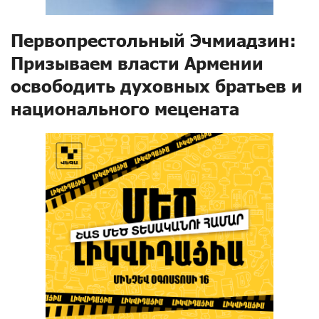
Первопрестольный Эчмиадзин:
Призываем власти Армении
освободить духовных братьев и
национального мецената