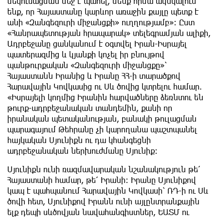
մեկուսացման մեջ է պահել, մենք հիմա ակնկալում
ենք, որ Հայաստանը կարևոր առաջին քայլը պետք է
անի «Զանգեզուրի միջանցքի» ուղղությամբ»: Ըստ
«Հանրապետության հրապարակ» տելեգրամյան ալիքի,
Ադրբեջանը ցանկանում է օգտվել Իրան-Իսրայել
պատերազմից և կյանքի կոչել իր բնույթով
պանթուրքական «Զանգեզուրի միջանցքը»՝
Հայաստանն Իրանից և Իրանը ՀՀ-ի տարածքով
Հարավային Կովկասից ու Սև ծովից կտրելու համար.
«Իսրայելի կողմից Իրանին հարվածները ձեռնտու են
թուրք-ադրբեջանական տանդեմին, քանի որ
իրանական պետականության, բանակի թուլացման
պարագայում Թեհրանը չի կարողանա պաշտպանել
հայկական Սյունիքն ու դա կհանգեցնի
ադրբեջանական ներխուժմանը Սյունիք։
Սյունիքն ունի ռազմավարական նշանակություն թե՛
Հայաստանի համար, թե՛ Իրանի։ Իրանը Սյունիքով
կապ է պահպանում Հարավային Կովկասի՝ ՌԴ-ի ու Սև
ծովի հետ, Սյունիքով Իրանն ունի այլընտրանքային
ելք դեպի սևծովյան նավահանգիստներ, ԵԱՏՄ ու