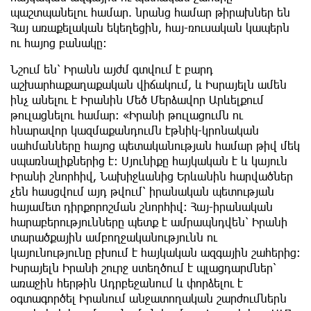
պաշտպանելու համար. նրանց համար թիրախներ են
Հայ առաքելական եկեղեցին, հայ-ռուսական կապերն
ու հայոց բանակը։
Նշում են՝ Իրանն այժմ գտվում է բարդ
աշխարհաքաղաքական վիճակում, և Իսրայելն ամեն
ինչ անելու է Իրանին Մեծ Մերձավոր Արևելքում
թուլացնելու համար: «Իրանի թուլացումն ու
հնարավոր կազմաքանդումն էթնիկ-կրոնական
սահմանները հայոց պետականության համար թիվ մեկ
սպառնալիքներից է։ Սյունիքը հայկական է և կայուն
Իրանի շնորհիվ, Նախիջևանից Երևանին հարվածներ
չեն հասցվում այդ թվում՝ իրանական պետության
հայամետ դիրքորոշման շնորհիվ։ Հայ-իրանական
հարաբերությունները պետք է ամրապնդվեն՝ Իրանի
տարածքային ամբողջականությունն ու
կայունությունը բխում է հայկական ազգային շահերից:
Իսրայելն Իրանի շուրջ ստեղծում է պլացդարմներ՝
առաջին հերթին Ադրբեջանում և փորձելու է
օգտագործել Իրանում անջատողական շարժումներն