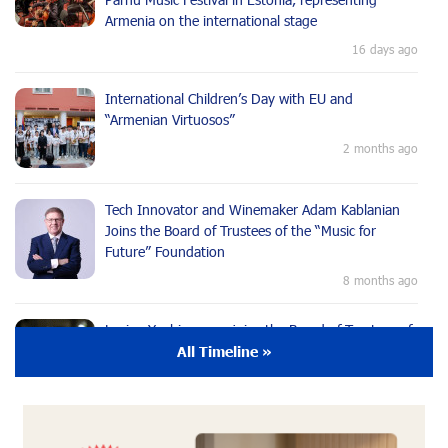
Armenia on the international stage
16 days ago
International Children’s Day with EU and
“Armenian Virtuosos”
2 months ago
Tech Innovator and Winemaker Adam Kablanian
Joins the Board of Trustees of the “Music for
Future” Foundation
8 months ago
Lusine Yeghiazaryan joins the Board of Trustees of
the Music for the Future Foundation
All Timeline »
9 months ago
Young Musician from the “Born in Artsakh”