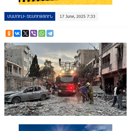
ՄԱՄՈՒԼԻ ՏԵՍՈՒԹՅՈՒՆ
17 June, 2025 7:33