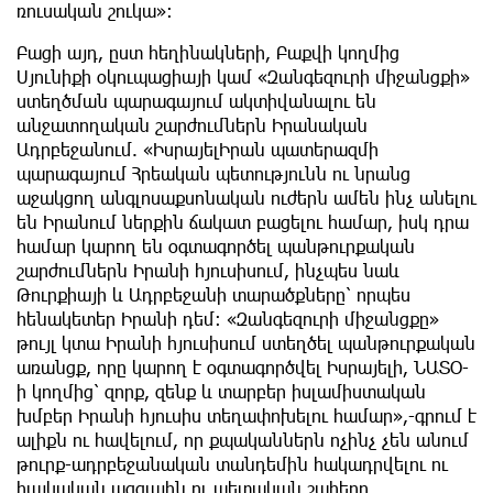
ռուսական շուկա»։
Բացի այդ, ըստ հեղինակների, Բաքվի կողմից
Սյունիքի օկուպացիայի կամ «Զանգեզուրի միջանցքի»
ստեղծման պարագայում ակտիվանալու են
անջատողական շարժումներն Իրանական
Ադրբեջանում. «ԻսրայելԻրան պատերազմի
պարագայում Հրեական պետությունն ու նրանց
աջակցող անգլոսաքսոնական ուժերն ամեն ինչ անելու
են Իրանում ներքին ճակատ բացելու համար, իսկ դրա
համար կարող են օգտագործել պանթուրքական
շարժումներն Իրանի հյուսիսում, ինչպես նաև
Թուրքիայի և Ադրբեջանի տարածքները՝ որպես
հենակետեր Իրանի դեմ։ «Զանգեզուրի միջանցքը»
թույլ կտա Իրանի հյուսիսում ստեղծել պանթուրքական
առանցք, որը կարող է օգտագործվել Իսրայելի, ՆԱՏՕ-
ի կողմից՝ զորք, զենք և տարբեր իսլամիստական
խմբեր Իրանի հյուսիս տեղափոխելու համար»,-գրում է
ալիքն ու հավելում, որ քպականներն ոչինչ չեն անում
թուրք-ադրբեջանական տանդեմին հակադրվելու ու
հայկական ազգային ու պետական շահերը