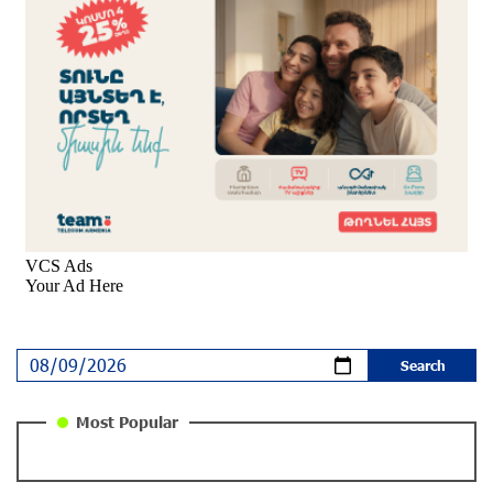
Program, Arsen Safaryan, Performed at the
Anniversary Concert of the “Artis Futura”
Foundation with the Moscow “Russian
Philharmonia” Symphony Orchestra
9 months ago
Young Musicians of the “Born in Artsakh” Program
Bring the Voice of Artsakh to Moscow
9 months ago
The Sound of Artsakh in the USA
10 months ago
Educational Trip and First U.S. Concert of the Music
Most Popular
for Future Foundation’s Young Musicians
10 months ago