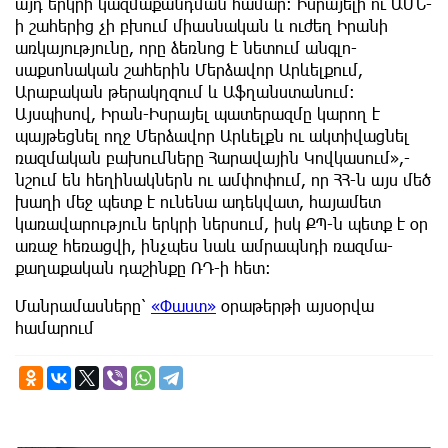
այդ երկրի կազմաքանդման համար։ Իսրայելի ու ԱՄՆ-
ի շահերից չի բխում միասնական և ուժեղ Իրանի
առկայությունը, որը ձեռնոց է նետում անգլո-
սաքսոնական շահերին Մերձավոր Արևելքում,
Արաբական թերակղզում և Աֆղանստանում։
Այսպիսով, Իրան-Իսրայել պատերազմը կարող է
պայթեցնել ողջ Մերձավոր Արևելքն ու ակտիվացնել
ռազմական բախումները Հարավային Կովկասում»,-
նշում են հեղինակներն ու ամփոփում, որ ՀՀ-ն այս մեծ
խաղի մեջ պետք է ունենա ադեկվատ, հայամետ
կառավարություն երկրի ներսում, իսկ ՔՊ-ն պետք է օր
առաջ հեռացվի, ինչպես նաև ամրապնդի ռազմա-
քաղաքական դաշինքը ՌԴ-ի հետ։
Մանրամասները՝
«Փաստ»
օրաթերթի այսօրվա
համարում