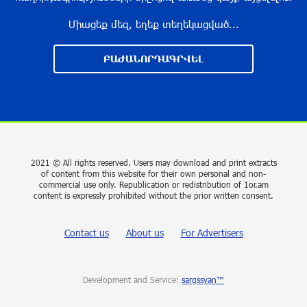
Միացեք մեզ, եղեք տեղեկացված...
With a Mission to Preserve Armenian Heritage:
AraratBank Sponsors the "Artsakh" Orchestra
ԲԱԺԱՆՈՐԴԱԳՐՎԵԼ
Concert
about a year ago
Ardshinbank Donates 120 Million AMD to the
Hayastan All-Armenian Fund
2 years ago
2021 © All rights reserved. Users may download and print extracts
of content from this website for their own personal and non-
commercial use only. Republication or redistribution of 1or.am
Andron Participates in the Tomorrow Mobility
content is expressly prohibited without the prior written consent.
World Congress 2024: Driving Innovation in E-
Mobility
Contact us
About us
For Advertisers
2 years ago
Khachaturian International Youth Competition
Development and Service:
sargssyan™
launched in China with performance by “Music for
Future” Foundation’s Cellist Mari Hakobyan