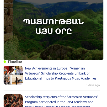
ՊԱՏՄՈՒԹՅԱՆ
ԱՅՍ ՕՐԸ
Timeline
New Achievements in Europe: "Armenian
Virtuosos" Scholarship Recipients Embark on
Educational Trips to Prestigious Music Academies
8 days ago
Scholarship recipients of the “Armenian Virtuosos”
Program participated in the Järvi Academy and
Pärnu Music Festival in Estonia, representing