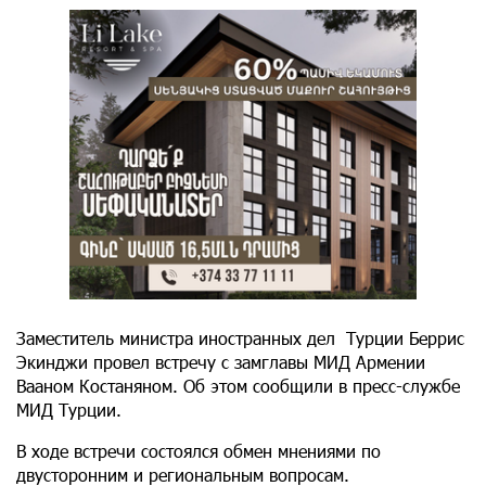
Заместитель министра иностранных дел Турции Беррис
Экинджи провел встречу с замглавы МИД Армении
Вааном Костаняном. Об этом сообщили в пресс-службе
МИД Турции.
В ходе встречи состоялся обмен мнениями по
двусторонним и региональным вопросам.