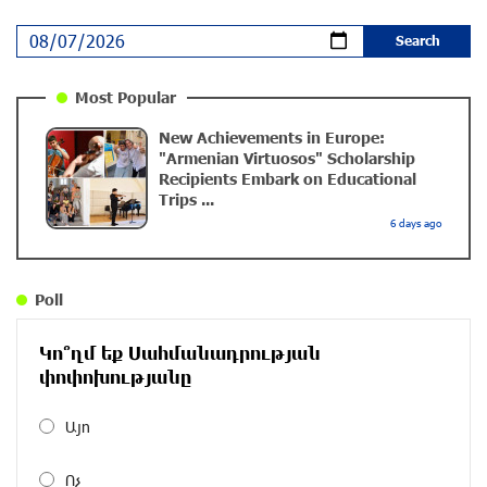
Educational Trip and First U.S. Concert of the Music
Most Popular
for Future Foundation’s Young Musicians
New Achievements in Europe:
10 months ago
"Armenian Virtuosos" Scholarship
Recipients Embark on Educational
Trips ...
Empowering the Next Generation of Armenian
6 days ago
Talents: “Music for Future” Foundation’s First
Concert in the U.S.
10 months ago
Poll
DIALOG Organization - Partner of the “Born in
Կո՞ղմ եք Սահմանադրության
Artsakh” Program
փոփոխությանը
about a year ago
Այո
DIALOG Organization - Partner of the “Born in
Ոչ
Artsakh” Program