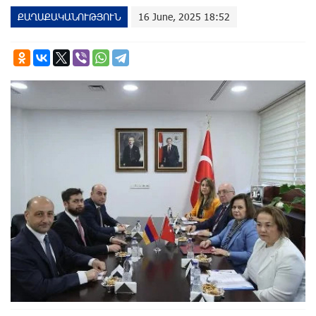
ՔԱՂԱՔԱԿԱՆՈՒԹՅՈՒՆ
16 June, 2025 18:52