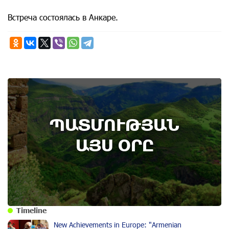
Встреча состоялась в Анкаре.
ՊԱՏՄՈՒԹՅԱՆ
ԱՅՍ ՕՐԸ
Timeline
New Achievements in Europe: "Armenian