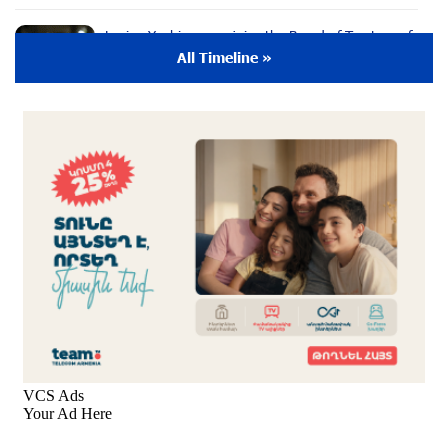
Lusine Yeghiazaryan joins the Board of Trustees of
the Music for the Future Foundation
All Timeline »
9 months ago
Young Musician from the “Born in Artsakh”
Program, Arsen Safaryan, Performed at the
Anniversary Concert of the “Artis Futura”
Foundation with the Moscow “Russian
Philharmonia” Symphony Orchestra
9 months ago
Young Musicians of the “Born in Artsakh” Program
Bring the Voice of Artsakh to Moscow
9 months ago
The Sound of Artsakh in the USA
10 months ago