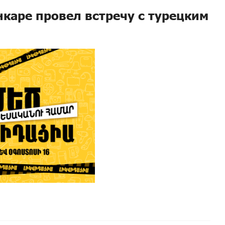
каре провел встречу с турецким