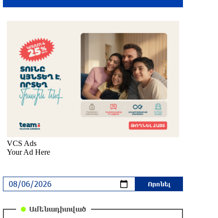
մեկ ժամ առաջ
ՆԳՆ-ն՝ աղբակույտի տակ մնացած
քաղաքացու մահվան մասին
մեկ ժամ առաջ
Ավտովթար՝ Կոտայքի մարզում.
Զովունի-Եղվարդ ճանապարհին
բախվել են «Alfa Romeo»-ն և «Opel»-ը.
կա վիրավոր
մեկ ժամ առաջ
Արժևորվում է Շիրակի երգիծական
բանահյուսությունը
32 րոպե առաջ
Ամենադիտված
Վրաստանում պետական ​​