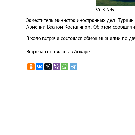
Заместитель министра иностранных дел Турции
Армении Вааном Костаняном. Об этом сообщили
В ходе встречи состоялся обмен мнениями по д
Встреча состоялась в Анкаре.