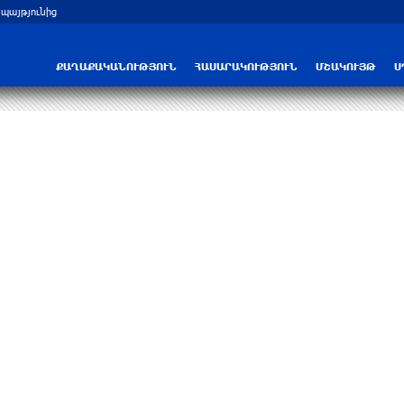
 պայթյունից
ՔԱՂԱՔԱԿԱՆՈՒԹՅՈՒՆ
ՀԱՍԱՐԱԿՈՒԹՅՈՒՆ
ՄՇԱԿՈՒՅԹ
Ս