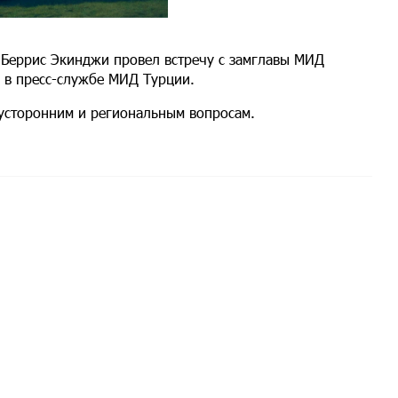
 Беррис Экинджи провел встречу с замглавы МИД
 в пресс-службе МИД Турции.
вусторонним и региональным вопросам.