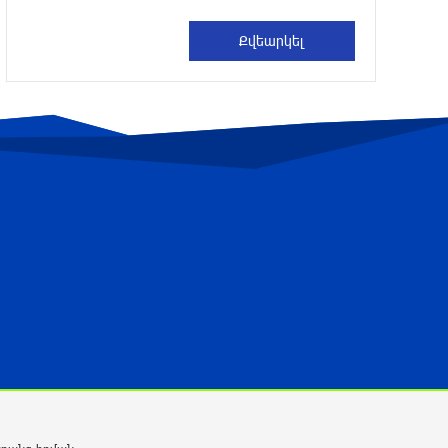
2 ժամ առաջ
1,7 մլն դրամ կհատկացվի Ռաիսա
Մկրտչյանի հուղարկավորության հետ
կապված ծախսերը փոխհատուցելու
նպատակով
2 ժամ առաջ
Մեսսին դուբլի հեղինակ է դարձել
«Ինտեր Մայամիի» կազմում
2 ժամ առաջ
ՖԻՖԱ-ն աջակցել է Ինֆանտինոյին,
աշխարհի առաջնության իրավունքի
վաճառքի հարց այլեւս չկա
2 ժամ առաջ
Հայաստանը 320 մլն դոլարի նոր