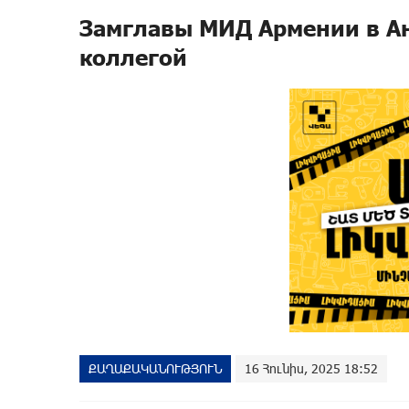
Замглавы МИД Армении в Ан
коллегой
ՔԱՂԱՔԱԿԱՆՈՒԹՅՈՒՆ
16 Հունիս, 2025 18:52