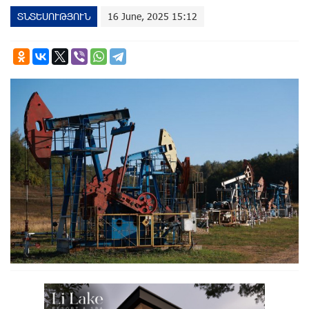
ՏՆՏԵՍՈՒԹՅՈՒՆ
16 June, 2025 15:12