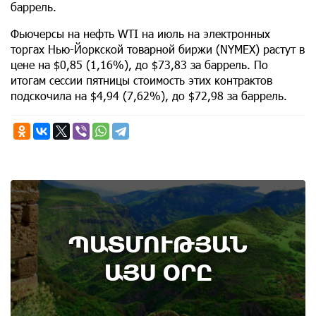
баррель.
Фьючерсы на нефть WTI на июль на электронных
торгах Нью-Йоркской товарной биржи (NYMEX) растут в
цене на $0,85 (1,16%), до $73,83 за баррель. По
итогам сессии пятницы стоимость этих контрактов
подскочила на $4,94 (7,62%), до $72,98 за баррель.
ՊԱՏՄՈՒԹՅԱՆ
ԱՅՍ ՕՐԸ