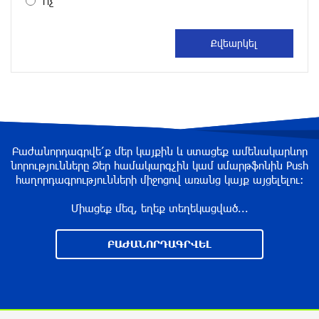
Ոչ
about a year ago
DIALOG Organization - Partner of the “Born in
Artsakh” Program
about a year ago
“Past”: A Publicly Funded Concert for the
Privileged Few?
Բաժանորդագրվե՛ք մեր կայքին և ստացեք ամենակարևոր
նորությունները Ձեր համակարգչին կամ սմարթֆոնին Push
about a year ago
հաղորդագրությունների միջոցով առանց կայք այցելելու։
Միացեք մեզ, եղեք տեղեկացված...
With a Mission to Preserve Armenian Heritage:
AraratBank Sponsors the "Artsakh" Orchestra
ԲԱԺԱՆՈՐԴԱԳՐՎԵԼ
Concert
about a year ago
Ardshinbank Donates 120 Million AMD to the
Hayastan All-Armenian Fund