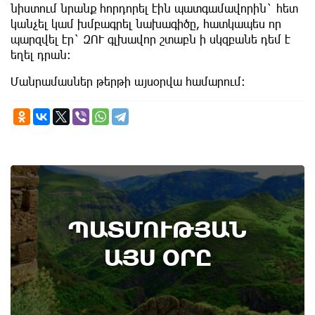
նիստում նրանք հորդորել էին պատգամավորին` հետ
կանչել կամ խմբագրել նախագիծը, հատկապես որ
պարզվել էր` ԶՈՒ գլխավոր շտաբն ի սկզբանե դեմ է
եղել դրան։
Մանրամասներ թերթի այսօրվա համարում։
8th of August
ՊԱՏՄՈՒԹՅԱՆ
Տեղի է ունեցել Գառնիի ճակատամարտը.
պատմության այս օրը (8 օգոստոս)
ԱՅՍ ՕՐԸ