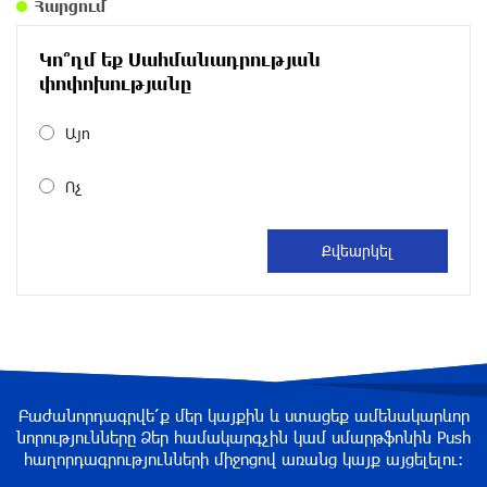
Հարցում
Հրազդանում բացվել է Firebird AI ընկերության
«ԱԲ գործարանը». Մխիթար Հայրապետյան
Կո՞ղմ եք Սահմանադրության
փոփոխությանը
2 ժամ առաջ
Այո
Որ հարցնես՝ կասեն՝ եթե խոսենք, սահմանին
խաղաղություն չի լինի, պшտերազմ կuադրենք
Ոչ
և այլ հիմարnւթյուններ․ Տիգրան
Աբրահամյան
3 ժամ առաջ
«Քաղաքագետ Աթաև. Փաշինյանը
ընդդիմության առաջնորդներին համարում է
անձնական թշնամիներ»
3 ժամ առաջ
Բաժանորդագրվե՛ք մեր կայքին և ստացեք ամենակարևոր
նորությունները Ձեր համակարգչին կամ սմարթֆոնին Push
Խոշոր վթար՝ Գեղարքունիքում, բախվել են
հաղորդագրությունների միջոցով առանց կայք այցելելու։
խոտ տեղափոխող «ԳԱԶ 53» և «Opel»․
Shamshyan