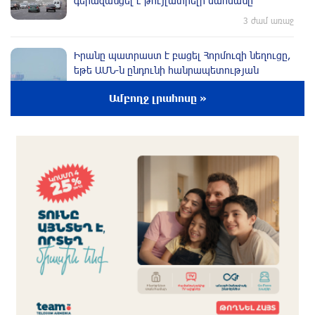
գերազանցել է թույլատրելի սահմանը
3 ժամ առաջ
Իրանը պատրաստ է բացել Հորմուզի նեղուցը,
եթե ԱՄՆ-ն ընդունի հանրապետության
պայմանները
Ամբողջ լրահոսը »
3 ժամ առաջ
Երևանում անցկացվել է հաշմանդամություն
ունեցող անձանց միջազգային մարզական
փառատոն
2 ժամ առաջ
Դմիտրի Մեդվեդև. Արևմուտքի
քաղաքականությունը Հայաստանի
նկատմամբ կրկնում է վրացական սցենարը
2 ժամ առաջ
Եղանակը առաջիկա 5 օրերին