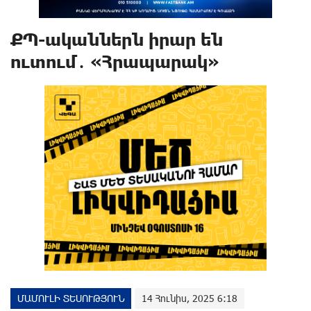
ՔՊ-ականներն իրար են
ուտում․ «Հրապարակ»
ՄԱՄՈՒԼԻ ՏԵՍՈՒԹՅՈՒՆ
14 Հունիս, 2025 6:18