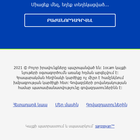
Միացեք մեզ, եղեք տեղեկացված...
3 ժամ առաջ
ԲԱԺԱՆՈՐԴԱԳՐՎԵԼ
Ալիեւն ու Փաշինյանը հեռախոսազրույց են
ունեցել
4 ժամ առաջ
Ռուսաստանից Ադրբեջանի տարածքով
Հայաստան է ուղարկվել 15 վագոն ցորեն և 10
2021 © Բոլոր իրավունքները պաշտպանված են: 1or.am կայքի
վագոն քարածուխ
նյութերի օգտագործումն առանց հղման արգելվում է:
Հրապարակման հեղինակի կարծիքը ոչ միշտ է համընկնում
4 ժամ առաջ
խմբագրության կարծիքի հետ: Գովազդների բովանդակության
համար պատասխանատվությունը գովազդատուներինն է:
Փորձագետ Խալաթյան. Հայաստանի դուրս
գալը ԵԱՏՄ-ից չի կարող հանգեցնել միության
Հետադարձ կապ
Մեր մասին
Գովազդատուներին
փլուզմանը
4 ժամ առաջ
Կայքի պատրաստում և սպասարկում՝
sargssyan™
Հայկական կոնյակի և գինու վաճառքի անկում