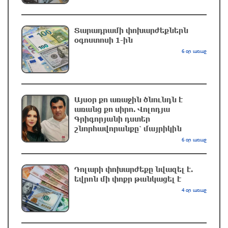
Երևանում և մարզերում էլեկտրաէներգիայի
ընդհատումներ կլինեն
Տարադրամի փոխարժեքներն
օգոստոսի 1-ին
14 րոպե առաջ
6 օր առաջ
Ստեփանավանում ռուս կին է փորձել
ինքնասպան լինել
34 րոպե առաջ
Այսօր քո առաջին ծնունդն է
առանց քո սիրո. Վոլոդյա
Գրիգորյանի դստեր
ԱՄՆ վերաքննիչ դատարանը արգելափակել է
շնորհավորանքը՝ մայրիկին
Թրամփի 400 միլիոն դոլար արժողությամբ
6 օր առաջ
Սպիտակ տան պարահանդեսային դահլիճի
նախագիծը
Դոլարի փոխարժեքը նվազել է.
մեկ ժամ առաջ
եվրոն մի փոքր թանկացել է
4 օր առաջ
Փրկարարները հայտանաբերել են մոլորված
զբոսաշրջիկներին
մեկ ժամ առաջ