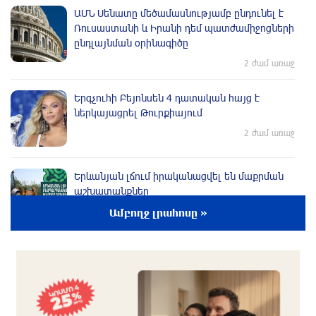
ԱՄՆ Սենատը մեծամասնությամբ ընդունել է
Ռուսաստանի և Իրանի դեմ պատժամիջոցների
ընդլայնման օրինագիծը
2 ժամ առաջ
Երգչուհի Բեյոնսեն ​​4 դատական հայց է
ներկայացրել Թուրքիայում
2 ժամ առաջ
Երևանյան լճում իրականացվել են մաքրման
աշխատանքներ
2 ժամ առաջ
Ամբողջ լրահոսը »
Իտալական Սիցիլիա կղզում ժայթքել է Էտնա
հրաբուխը
մեկ ժամ առաջ