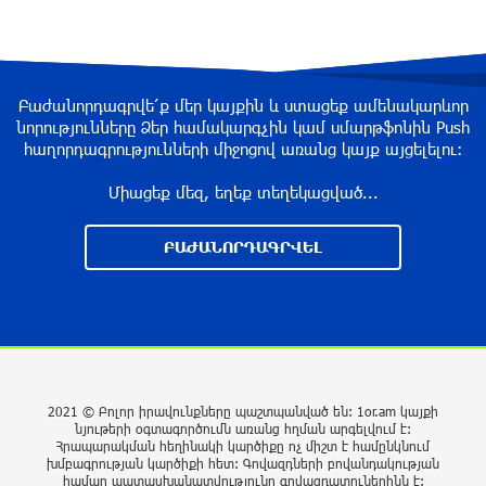
2 ժամ առաջ
ԱԱԾ-ն զեկույց է ներկայացրել
Բաժանորդագրվե՛ք մեր կայքին և ստացեք ամենակարևոր
3 ժամ առաջ
նորությունները Ձեր համակարգչին կամ սմարթֆոնին Push
հաղորդագրությունների միջոցով առանց կայք այցելելու։
Միացեք մեզ, եղեք տեղեկացված...
Թրամփը ասել է, որ հանրապետականները
կարող են պարտվել Կոնգրեսի միջանկյալ
ԲԱԺԱՆՈՐԴԱԳՐՎԵԼ
ընտրություններում
3 ժամ առաջ
Թուրքական ապրանքանիշը դադարեցնում է
գործունեությունը Ռուսաստանում
4 ժամ առաջ
2021 © Բոլոր իրավունքները պաշտպանված են: 1or.am կայքի
նյութերի օգտագործումն առանց հղման արգելվում է:
Հրապարակման հեղինակի կարծիքը ոչ միշտ է համընկնում
Դանակահարություն՝ Մասիսի
խմբագրության կարծիքի հետ: Գովազդների բովանդակության
գազալցակայաններից մեկի մոտ. կասկածյալը
համար պատասխանատվությունը գովազդատուներինն է: