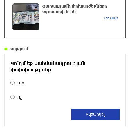
Տարադրամի փոխարժեքները
օգոստոսի 6-ին
Սարյան փողոցի բնակարաններից մեկում
1 օր առաջ
պայթյունի հետևանքով 55-ամյա տղամարդը
այրվածքներով տեղափոխվել է
«Այրվածքաբանության ազգային կենտրոն»
մեկ ժամ առաջ
Հարցում
Սլովակիայի արևելքում արտակարգ դրություն
Կո՞ղմ եք Սահմանադրության
է հայտարարվել շոգի ալիքների պատճառով
փոփոխությանը
2 ժամ առաջ
Այո
Երթևեկության կազմակերպման
փոփոխություն տեղի կունենա
Ոչ
2 ժամ առաջ
Հայաստանի հավաքականի նախկին մարզիչը
կգլխավորի Ղազախստանի հավաքականը