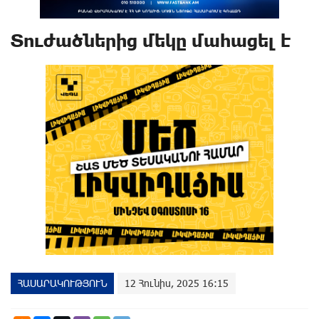
Տուժածներից մեկը մաhացել է
ՀԱՍԱՐԱԿՈՒԹՅՈՒՆ
12 Հունիս, 2025 16:15