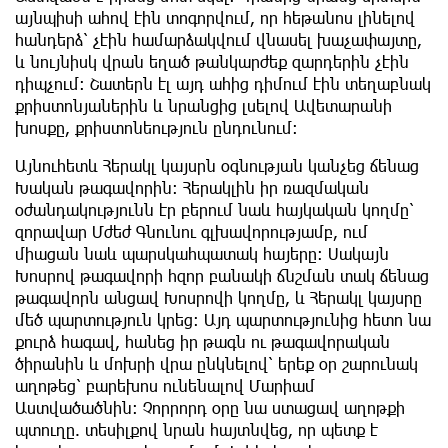
այնպիսի ահով էին տոգորվում, որ հեթանոս լինելով
հանդերձ՝ չէին համարձակվում վնասել խաչափայտը,
և նույնիսկ վրան եղած թանկարժեք զարդերին չէին
դիպչում: Շատերն էլ այդ ահից դիմում էին տեղաբնակ
քրիստոնյաներին և նրանցից լսելով Ավետարանի
խոսքը, քրիստոնեություն ընդունում:
Այնուհետև Հերակլ կայսրն օգնության կանչեց ճենաց
Խական թագավորին: Հերակլին իր ռազմական
օժանդակությունն էր բերում նաև հայկական կողմը՝
զորավար Մժեժ Գնունու գլխավորությամբ, ում
միացան նաև պարսկահպատակ հայերը: Սակայն
Խոսրով թագավորի հզոր բանակի ճնշման տակ ճենաց
թագավորն անցավ Խոսրովի կողմը, և Հերակլ կայսրը
մեծ պարտություն կրեց: Այդ պարտությունից հետո նա
քուրձ հագավ, հանեց իր թագն ու թագավորական
ծիրանին և մոխրի վրա ընկնելով՝ երեք օր շարունակ
աղոթեց՝ բարեխոս ունենալով Մարիամ
Աստվածածնին: Չորրորդ օրը նա ստացավ աղոթքի
պտուղը. տեսիլքով նրան հայտնվեց, որ պետք է