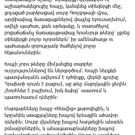
աշխարհակեցուցիչ Խաչը, կանգնեց տիեզերքի մեջ,
ցոլացած բարձրացավ սուրբ Գողգոթայի վրա,
արփիափայլ ճառագայթներով փայլեց Երուսաղեմում,
ավելի պայծառ, քան արեգակը, և տարածելով
բոցաճաճանչ ճառագայթափայլ հրանյութ թևերը՝ լցրեց
տիեզերքի բոլոր ոլորտներն՝ իր ամենահաղթ ու
պահապան զորությամբ ծածկելով բոլոր
հեթանոսներին:
Խաչի չորս թևերը միմյանցից տարբեր
ուղղություններով են ներգործում: Խաչի ներքևի
պատվանդանն ավերում է դժոխքը, վերևի գլուխը
Դրախտի դուռն է բացում, աջ թևը մարդկային ցեղին
շնորհներ է բաշխում, իսկ ձախը՝ սաստում և
պատուհասում դևերին:
Մարգարեները խաչը «հեռվից» քարոզեցին, և
երջանիկ առաքյալները խաչով երևացին ահավոր
դևերին: Սուրբ վկաները խաչով հաղթեցին անօրեն
բռնավորներին, և անապատաբնակները խաչով
կրոնավորելով պահպանվեցին: Սուրբ և պարկեշտ