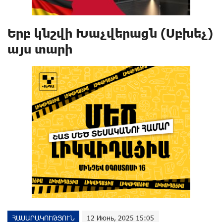
Երբ կնշվի Խաչվերացն (Սբխեչ)
այս տարի
ՀԱՍԱՐԱԿՈՒԹՅՈՒՆ
12 Июнь, 2025 15:05