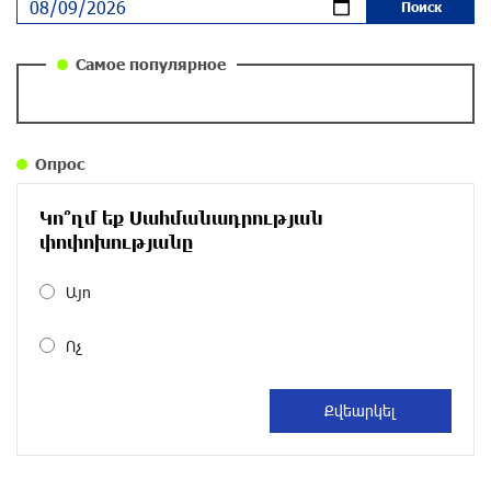
повестка дня? «Паст»
около одного месяца назад
Самое популярное
Правовой терроризм как начало падения
власти: пример Гагика Царукяна и горькие
уроки истории: «Паст»
Опрос
около одного месяца назад
Կո՞ղմ եք Սահմանադրության
Размик Марукян стал обладателем бронзовой
փոփոխությանը
медали XV Международного конкурса артистов
балета
Այո
около одного месяца назад
Ոչ
«Росатом» готов построить новые АЭС, чтобы
избежать энергодефицита в Армении: Алексей
Лихачёв
около одного месяца назад