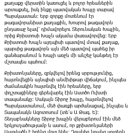
քաղաքը վերստին կառուցել և բոլոր հրեաներին
արտաքսել, իսկ ինքը պատվական Խաչը տարավ
Պարսկաստան: Երբ զորքը մոտենում էր
թագավորանիստ քաղաքին, Խոսրով թագավորն
ընդառաջ ելավ՝ դիմավորելու Տերունական Խաչին,
որից Քրիստոսի Խաչն ակամա փառավորվեց: Երբ
Քրիստոսի Խաչն այդպիսի պատվով մտավ քաղաք,
պարսից թագավորն այն մեծ պատվով պահեց իր
գանձարանում և Խաչի առջև մի անշեջ կանթեղ էր
մշտապես պահում:
Քրիստոնյաները, զրկվելով իրենց սրբությունից,
հայտնվեցին այնպիսի անմխիթար վիճակում, ինչպես
ժամանակին հայտնվել էին հրեաները, երբ
փղշտացիները գերեվարել էին Աստծո Ուխտի
տապանակը: Սակայն Տիրոջ խաչը, հայտնվելով
Պարսկաստանում, մեծ փառքի արժանացավ, ինչպես և
Տապանակն Ազոտոսում (տե՛ս Ա Թագ. Ե):
Տեղաբնակները Տիրոջ խաչին վերաբերում էին մեծ
երկյուղածությամբ և ասում, որ քրիստոնյաների
Աստվածն է իրենց մոտ եկել: Դրանից նրանց սրտերն