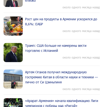
близко
около одного месяца назад
Рост цен на продукты в Армении ускорился до
8,6%: ЕАБР
около одного месяца назад
Трамп: США больше не намерены вести
торговлю с Испанией
около одного месяца назад
Артем Оганов получил международную
госпремию Китая в области науки и техники —
лично от Си Цзиньпиня
около одного месяца назад
«Арарат‑Армения» начала квалификацию Лиги
чемпионов с победы над «Ригой»