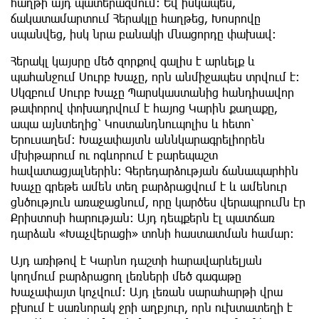
հաղթի այդ պատերազմում: Եվ իսկապես,
ճակատամարտում Հերակլը հաղթեց, Խոսրովը
սպանվեց, իսկ նրա բանակի մնացորդը փախավ:
Հերակլ կայսրը մեծ զորքով գալիս է արևելք և
պահանջում Սուրբ Խաչը, որն անմիջապես տրվում է:
Սկզբում Սուրբ Խաչը Պարսկաստանից հանդիսավոր
թափորով փոխադրվում է հայոց Կարին քաղաքը,
ապա այնտեղից՝ Կոստանդնուպոլիս և հետո՝
Երուսաղեմ: Խաչափայտն աննկարագրելիորեն
մխիթարում ու ոգևորում է բարեպաշտ
հավատացյալներին: Գերեդարձության ճանապարհին
Խաչը գրեթե ամեն տեղ բարձրացվում է և ամենուր
ցնծություն առաջացնում, որը կարծես վերապրումն էր
Քրիստոսի հարության: Այդ դեպքերն էլ պատճառ
դարձան «Խաչվերացի» տոնի հաստատման համար:
Այդ առիթով է Կարնո դաշտի հարավարևելյան
կողմում բարձրացող լեռների մեծ գագաթը
Խաչափայտ կոչվում: Այդ լեռան սարահարթի վրա
բխում է սառնորակ ջրի աղբյուր, որն ուխտատեղի է