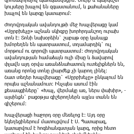
կույսերը խաչով են զգաստանում, և քահանաները
խաչով են կարգը կատարում:
Ժողովրդական ավանդույթի մեջ Խաչվերացը կամ
«Սըրբխեչը» աշնան սկիզբը խորհրդանշող ուրախ
տոն է: Տոնի նախօրեին` շաբաթ օրը կանայք
խմորեղեն են պատրաստում, տղամարդիկ` ուլ
մորթում ու գորովի պատրաստում: Ժողովրդական
ավանդության համաձայն ուլի միսը և ձավարով
փլավն այդ օրվա առանձնահատուկ ուտելիքներն են,
առանց որոնց տոնը լիարժեք չի կարող լինել:
Շատ տեղեր Խաչվերացը` «Սըրբխեչը» ընկալում են
որպես աշնանամուտ: Ինչպես ասում էին
քեսապցիները` «Խաչ, վերմակը առ, ներս փախիր», -
այսինքն` բացօթյա գիշերողներն այլևս տանն են
գիշերում:
Խաչվերացի հաջորդ օրը մեռելոց է: Այդ օրը
եկեղեցիներում մատուցվում է Ս. Պատարագ,
կատարվում է հոգեհանգստյան կարգ, որից հետո