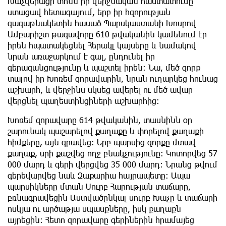
Խաչվերացի տոնն իր վերջնական հաստատումը
ստացավ հետագայում, երբ իր հզորության
գագաթնակետին հասած Պարսկաստանի Խոսրով
Ամբարիշտ թագավորը 610 թվականին կամենում էր
իրեն հպատակեցնել Հերակլ կայսերը և նամակով
նրան առաջարկում է գալ, ընդունել իր
գերազանցությունը և պաշտել իրեն: Նա, մեծ զորք
տալով իր Խոռեմ զորավարին, նրան ուղարկեց հունաց
աշխարհ, և վերջինս սկսեց ավերել ու մեծ ավար
վերցնել պաղեստինցիների աշխարհից:
Խոռեմ զորավարը 614 թվականին, տասնինն օր
շարունակ պաշարելով քաղաքը և փորելով քաղաքի
հիմքերը, այն գրավեց: Երբ պարսից զորքը մտավ
քաղաք, սրի քաշվեց ողջ բնակչությունը: Կոտորվեց 57
000 մարդ և գերի վերցվեց 35 000 մարդ: Նրանց թվում
գերեվարվեց նաև Զաքարիա հայրապետը: Ապա
պարսիկները մտան Սուրբ Հարության տաճարը,
բռնագրավեցին Աստվածընկալ սուրբ Խաչը և տաճարի
ոսկյա ու արծաթյա սպասքները, իսկ քաղաքն
այրեցին: Հետո զորավարը գերիներին հրամայեց