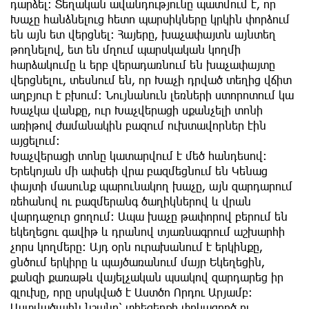
դարձել: Տեղական ավանդությունը պատմում է, որ
Խաչը հանձնելուց հետո պարսիկները կրկին փորձում
են այն ետ վերցնել: Հայերը, խաչափայտն այնտեղ
թողնելով, ետ են մղում պարսկական կողմի
հարձակումը և երբ վերադառնում են խաչափայտը
վերցնելու, տեսնում են, որ Խաչի դրված տեղից վճիտ
աղբյուր է բխում: Նույնանուն լեռների ստորոտում կա
Խաչկա վանքը, ուր Խաչվերացի սքանչելի տոնի
առիթով ժամանակին բազում ուխտավորներ էին
այցելում:
Խաչվերացի տոնը կատարվում է մեծ հանդեսով:
Երեկոյան մի ափսեի վրա բազմեցնում են Կենաց
փայտի մասունք պարունակող խաչը, այն զարդարում
ռեհանով ու բազմերանգ ծաղիկներով և վրան
վարդաջուր ցողում: Ապա խաչը թափորով բերում են
եկեղեցու գավիթ և դրանով տյառնագրում աշխարհի
չորս կողմերը: Այդ օրն ուրախանում է երկինքը,
ցնծում երկիրը և պայծառանում մայր Եկեղեցին,
քանզի քառաթև վայելչական պսակով զարդարեց իր
գլուխը, որը սրսկված է Աստծո Որդու Արյամբ:
Աստվածային նշանը՝ տիեզերքի փրկագործ ու