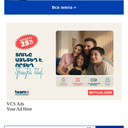
около одного месяца назад
Вся лента »
Пакистанский самолет пропал с радаров над
Аравийским морем
около одного месяца назад
Вопрос об аресте Чалабяна дошел до
Европейского парламента: «Паст»
около одного месяца назад
Почему стало модно «отчитывать» оппозицию,
и чего на самом деле ожидает общество?
«Паст»
около одного месяца назад
Ложная дилемма мандатов: почему тема
парламентского бойкота оппозиции - пустая