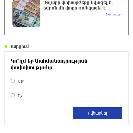
Դոլարի փոխարժեքը նվազել է.
եվրոն մի փոքր թանկացել է
«Ժողովուրդ». Իշխանությունները լուծել են
3 օր առաջ
Կոտայքի մարզպետի թեկնածուի հարցը
3 ժամ առաջ
«Սուրբ Աստվածամայր» ԲԿ–ում բժիշկները
Հարցում
փրկել են 5-ամյա օտարերկրացի տղայի
կյանքը, որին ծնողները հայտնաբերել էին
Կո՞ղմ եք Սահմանադրության
լողավազանում
փոփոխությանը
3 ժամ առաջ
Այո
Չեմ կարող մեկնաբանել Ձեր կողմից նշված
անձի խոսքը, բայց մենք ասել ենք, որ ուզում
Ոչ
ենք ունենալ նոր Սահմանադրություն.
Գալյանը՝ Հաջիևի հայտարարության մասին
3 ժամ առաջ
«Հրապարակ». Մեղրին կարեւոր է` չի կարելի