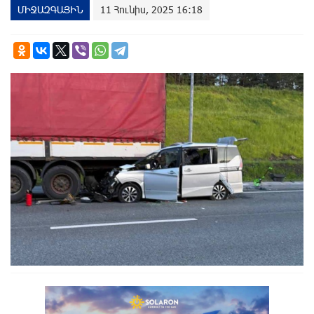
ՄԻՋԱԶԳԱՅԻՆ
11 Հունիս, 2025 16:18