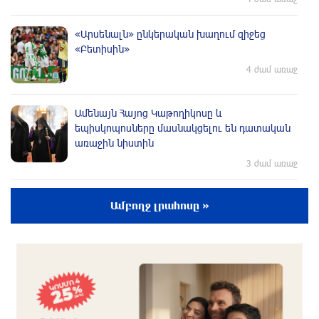
«Արսենալն» ընկերական խաղում զիջեց
«Բետիսին»
4 ժամ առաջ
Ամենայն Հայոց Կաթողիկոսը և
եպիսկոպոսները մասնակցելու են դատական
առաջին նիստին
3 ժամ առաջ
Իրանն ու Օմանը քննարկում են Հորմուզի
Ամբողջ լրահոսը »
նեղուցով անցման համար 3 տոկոսից մինչև 7
տոկոս վճարը. Reuters
3 ժամ առաջ
Որպես անհետ կորած որոնվում է Վահագ
Մարտիրոսյանը