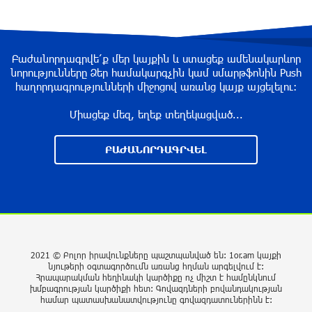
«պռավալ տալ. Կենաց մահու կռիվ ենք
տալու»
3 ժամ առաջ
Բաժանորդագրվե՛ք մեր կայքին և ստացեք ամենակարևոր
նորությունները Ձեր համակարգչին կամ սմարթֆոնին Push
Իրանը երբեք միջnւկային զինшմթերք չի
հաղորդագրությունների միջոցով առանց կայք այցելելու։
ունենա, և ԱՄՆ-ը կօգտագործի իր ունեցած
բոլոր գործիքները, որ այդ հարցը հասցնի
Միացեք մեզ, եղեք տեղեկացված...
ճիշտ հանգուցալուծման․ Վենս
3 ժամ առաջ
ԲԱԺԱՆՈՐԴԱԳՐՎԵԼ
Եվրոպական երազանք աղքատության
հետհամով. առևտրային ճգնաժամը մտել է
վտանգավոր փուլ. «Փաստ»
2 ժամ առաջ
2021 © Բոլոր իրավունքները պաշտպանված են: 1or.am կայքի
«Փտած ծիրանի դիվանագիտություն».
նյութերի օգտագործումն առանց հղման արգելվում է:
Հայաստանը դարձել է «օգտագործելի»
Հրապարակման հեղինակի կարծիքը ոչ միշտ է համընկնում
Եվրոպայի համար, և հայկական սփյուռքը
խմբագրության կարծիքի հետ: Գովազդների բովանդակության
շատ դժգոհ է դրանից
համար պատասխանատվությունը գովազդատուներինն է: