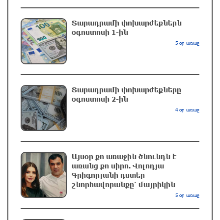
Գյումրում այրվել է «GAZelle» մակնիշի
Տարադրամի փոխարժեքներն
բեռնատարը
օգոստոսի 1-ին
3 ժամ առաջ
5 օր առաջ
Ջուր չի լինելու․ հասցեներ
3 ժամ առաջ
Տարադրամի փոխարժեքները
օգոստոսի 2-ին
4 օր առաջ
Այս տարի Ռուսաստանի և Հայաստանի
ապրանքաշրջանառությունը կրճատվել է
երկու երրորդով. Ալեքսեյ Օվերչուկ
Այսօր քո առաջին ծնունդն է
3 ժամ առաջ
առանց քո սիրո. Վոլոդյա
Գրիգորյանի դստեր
շնորհավորանքը՝ մայրիկին
Ինչո՞ւ է Հաջիևն ավելի վստահ, քան
5 օր առաջ
Փաշինյանը․ Սուրեն Սուրենյանց
3 ժամ առաջ