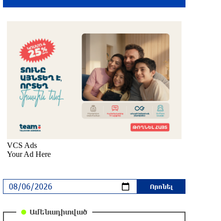
4 ժամ առաջ
Եվրոպայի մայրաքաղաքները
գրանցում են շոգի նոր ռեկորդներ
4 ժամ առաջ
Զովունի-Եղվարդ ճանապարհին
բախվել են «Alfa Romeo»-ն և «Opel»-ը.
կա վիրավոր
4 ժամ առաջ
Իրանն ու Օմանը համաձայնեցրել են
Հորմուզի նեղուցով նոր երթուղու
կոորդինատները
5 ժամ առաջ
Կեղծ էջով քաղաքացիներին
Ամենադիտված
առաջարկվում է մասնակցել