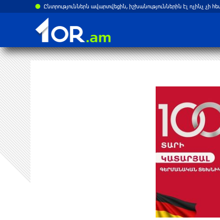
Պենտագոնն անցել է նոր միջnւկային ռազմավարnւթյան ստեղծմանը՝ Ռուսաստանի կամ Չինաստանի հետ պшտերազմի դեպքի համար․ NBC News
Ընտրություններն ավարտվեցին, իշխանություններին էլ ոչինչ չի հ