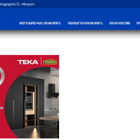
ետաքրքրու՞մ. «Փաստ»
Նոր պարտքեր են ներգրավում ճեղքերը
ՔԱՂԱՔԱԿԱՆՈՒԹՅՈՒՆ
ՀԱՍԱՐԱԿՈՒԹՅՈՒՆ
ՄՇԱԿՈՒՅԹ
Ս