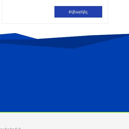
7 ժամ առաջ
Պեղումներ և նոր բացահայտում Հին
Խնձորեսկում
7 ժամ առաջ
Սալահը կարիերան կշարունակի
Թուրքիայում
8 ժամ առաջ
Մեքենաներից գողություններ և
շորթում Երևանում. բացահայտվել է
«Տեսլայով» հանցավոր խումբը
8 ժամ առաջ
Նոր հաղորդագրություն՝ Wildberries-ից․
ի՞նչ են ասում ընկերությունից