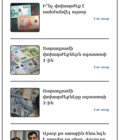
խաղարկության․ զգուշացում
Ի՞նչ փոխարժեք է
5 ժամ առաջ
սահմանվել այսօր
6 օր առաջ
Հարավային Լիբանանում պայթյունի
հետևանքով զոհվել է առնվազն երկու
իսրայելցի զինծառայող
Տարադրամի
5 ժամ առաջ
փոխարժեքներն օգոստոսի
1-ին
Բախվել են «Jeep»-ն ու «Ford»-ը. կա 4
5 օր առաջ
վիրավոր
6 ժամ առաջ
Տարադրամի
փոխարժեքները օգոստոսի
Խոշոր հրդեհ՝ Գավառի Արծվաքար
2-ին
թաղամասի փայտի արտադրամասում.
4 օր առաջ
վերջինն ամբողջությամբ վերածվել է
մոխրի
6 ժամ առաջ
Այսօր քո առաջին ծնունդն
է առանց քո սիրո. Վոլոդյա