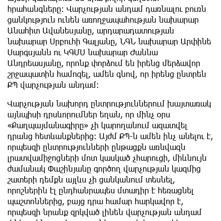
հրահանգները։ Վարչության անդամ դառնալու բուռն
ցանկություն ունեն առողջապահության նախարար
Անահիտ Ավանեսյանը, արդարադատության
նախարար Սրբուհի Գալյանը, ՆԳՆ նախարար Արփինե
Սարգսյանն ու ԿԳՄՍ նախարար Ժաննա
Անդրեասյանը, որոնք փորձում են իրենց մերձավոր
շրջապատին համոզել, ամեն գնով, որ իրենց ընտրեն
ՔՊ վարչության անդամ։
Վարչության նախորդ ընտրություններում խայտառակ
այնպիսի դրսևորումներ եղան, որ մինչ օրս
«Քաղպայմանագիրը» չի կարողանում ազատվել
դրանց հետևանքներից։ Այժմ ՔՊ-ն ամեն ինչ անելու է,
որպեսզի ընտրությունների ընթացքն առնվազն
լրատվամիջոցների մոտ կասկած չհարուցի, միևնույն
ժամանակ Փաշինյանը գործող վարչության կազմից
շատերի դեմքն այլևս չի ցանկանում տեսնել,
որոշներին էլ ընդհանրապես մտադիր է հեռացնել
պաշտոններից, բայց դրա համար հարկավոր է,
որպեսզի նրանք զրկված լինեն վարչության անդամ