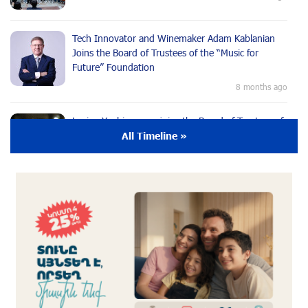
Tech Innovator and Winemaker Adam Kablanian
Joins the Board of Trustees of the “Music for
Future” Foundation
8 months ago
Lusine Yeghiazaryan joins the Board of Trustees of
the Music for the Future Foundation
All Timeline »
9 months ago
Young Musician from the “Born in Artsakh”
Program, Arsen Safaryan, Performed at the
Anniversary Concert of the “Artis Futura”
Foundation with the Moscow “Russian
Philharmonia” Symphony Orchestra
9 months ago