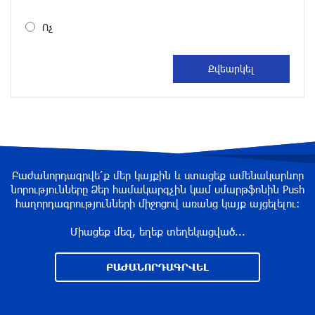
DIALOG Organization - Partner of the “Born in
Artsakh” Program
Ոչ
about a year ago
DIALOG Organization - Partner of the “Born in
Artsakh” Program
about a year ago
“Past”: A Publicly Funded Concert for the
Privileged Few?
Բաժանորդագրվե՛ք մեր կայքին և ստացեք ամենակարևոր
նորությունները Ձեր համակարգչին կամ սմարթֆոնին Push
about a year ago
հաղորդագրությունների միջոցով առանց կայք այցելելու։
Միացեք մեզ, եղեք տեղեկացված...
With a Mission to Preserve Armenian Heritage:
AraratBank Sponsors the "Artsakh" Orchestra
ԲԱԺԱՆՈՐԴԱԳՐՎԵԼ
Concert
about a year ago