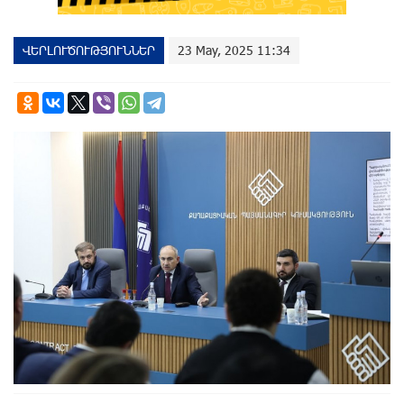
ՎԵՐԼՈՒԾՈՒԹՅՈՒՆՆԵՐ
23 May, 2025 11:34