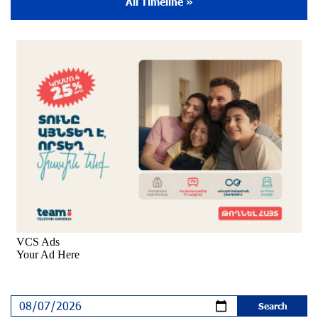
the Music for the Future Foundation
All Timeline »
9 months ago
Young Musician from the “Born in Artsakh”
Program, Arsen Safaryan, Performed at the
Anniversary Concert of the “Artis Futura”
Foundation with the Moscow “Russian
Philharmonia” Symphony Orchestra
9 months ago
Young Musicians of the “Born in Artsakh” Program
Bring the Voice of Artsakh to Moscow
9 months ago
The Sound of Artsakh in the USA
10 months ago