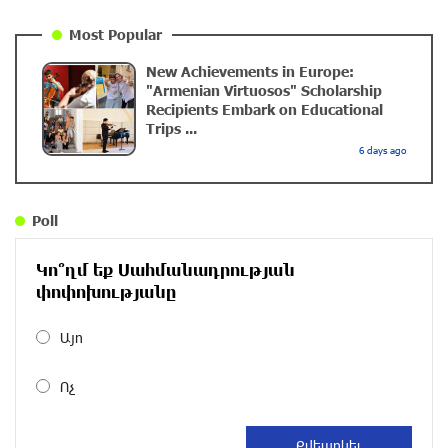
Educational Trip and First U.S. Concert of the Music
Most Popular
for Future Foundation’s Young Musicians
New Achievements in Europe:
10 months ago
"Armenian Virtuosos" Scholarship
Recipients Embark on Educational
Trips ...
Empowering the Next Generation of Armenian
6 days ago
Talents: “Music for Future” Foundation’s First
Concert in the U.S.
10 months ago
Poll
DIALOG Organization - Partner of the “Born in
Կո՞ղմ եք Սահմանադրության
Artsakh” Program
փոփոխությանը
about a year ago
Այո
DIALOG Organization - Partner of the “Born in
Ոչ
Artsakh” Program
about a year ago