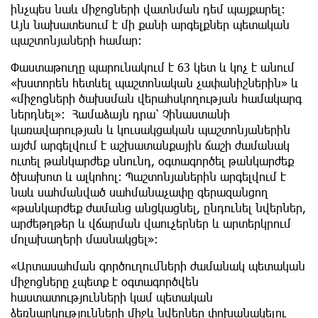
ինչպես նաև միջոցների վատնման դեմ պայքարել։
Այն նախատեսում է մի քանի արգելքներ պետական ​​
պաշտոնյաների համար։
Փաստաթուղը պարունակում է 63 կետ և կոչ է անում
«խստորեն հետևել պաշտոնական չափանիշներին» և
«միջոցների ծախսման վերահսկողության համակարգ
ներդնել»։ Համաձայն դրա՝ Չինաստանի
կառավարության և կուսակցական պաշտոնյաներին
այժմ արգելվում է աշխատանքային ճաշի ժամանակ
ուտել թանկարժեք սնունդ, օգտագործել թանկարժեք
ծխախոտ և ալկոհոլ։ Պաշտոնյաներին արգելվում է
նաև սահմանված սահմանաչափը գերազանցող
«թանկարժեք ժամանց անցկացնել, ընդունել նվերներ,
արժեթղթեր և վճարման վաուչերներ և արտերկրում
մոլախաղերի մասնակցել»։
«Արտասահման գործուղումների ժամանակ պետական
​​միջոցները չպետք է օգտագործվեն
հաստատությունների կամ պետական ​​
ձեռնարկությունների միջև նվերներ փոխանակելու