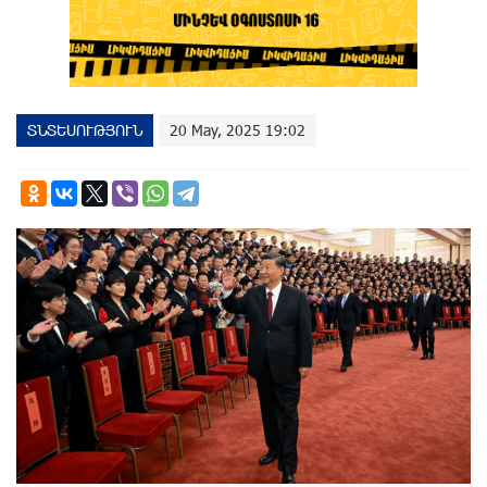
ՏՆՏԵՍՈՒԹՅՈՒՆ
20 May, 2025 19:02