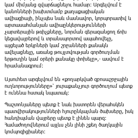
կամ միմյանց զվարճացնելու համար: Արգելվում է
կանոնների խախտմամբ քաղաքացիական
ավիացիայի, ինչպես նաև մասնավոր, կորպորատիվ և
արտասահմանյան ավիաընկերությունների
չարտերային թռիչքները, նորման գերազանցող ճոխ
կեցավայրերով և տրանսպորտով ապահովելը,
այցելած երկրների կամ շրջանների քանակն
ավելացնելը, առանց թույլտվության գործուղման
երթուղին կամ օրերի քանակը փոխելը»,- ասվում է
հրամանագրում։
Այսուհետ արգելվում են «քողարկված զբոսաշրջային
ուղևորությունները»՝ յուրաքանչյուր գործուղում պետք
է ունենա հստակ նպատակ։
Պաշտոնյաները պետք է նաև խստորեն վերահսկեն
պատվիրակությունների հյուրընկալման ծախսերը, իսկ
հանդիպման վայրերը պետք է լինեն պարզ:
Համաժողովներում այլևս չեն լինի շքեղ ծաղկային
կոմպոզիցիաներ: