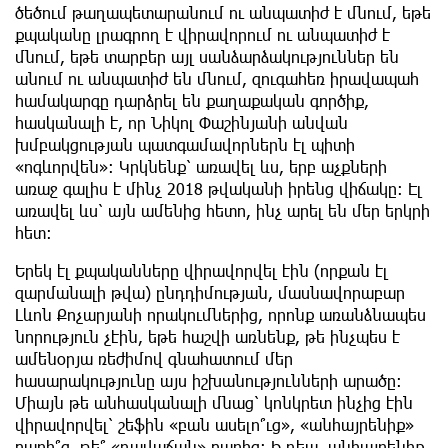
ծեծում թաղապետարանում ու անպատիժ է մնում, եթե
քպականը լրագրող է վիրավորում ու անպատիժ է
մնում, եթե տարբեր այլ սանձարձակություններ են
անում ու անպատիժ են մնում, զուգահեռ իրավապահ
համակարգը դարձրել են քաղաքական գործիք,
հասկանալի է, որ Նիկոլ Փաշինյանի անվան
խմբակցության պատգամավորներն էլ պիտի
«ոգևորվեն»: Կրկնենք՝ առավել ևս, երբ աչքների
առաջ գալիս է մինչ 2018 թվականի իրենց վիճակը: Էլ
առավել ևս՝ այն ամենից հետո, ինչ արել են մեր երկրի
հետ:
Երեկ էլ քպականները վիրավորվել էին (որքան էլ
զարմանալի թվա) ընդդիմության, մասնավորաբար
Լևոն Քոչարյանի որակումներից, որոնք առանձնապես
նորություն չէին, եթե հաշվի առնենք, թե ինչպես է
ամենօրյա ռեժիմով գնահատում մեր
հասարակությունը այս իշխանությունների արածը:
Միայն թե անհասկանալի մնաց՝ կոնկրետ ինչից էին
վիրավորվել՝ շեֆին «բան ասելո՞ւց», «անհայրենիք»
բառի՞ց, թե՞ «դավաճան» բառից: Ի դեպ, անհայրենիք