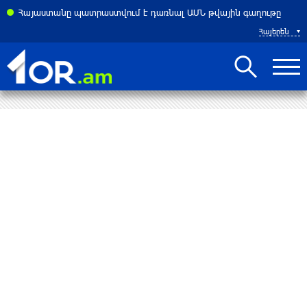
նչել Եվրոպայի խորհրդում իր մշտական ներկայացուցչին
Հայաստանը պատրաստվում է դառնալ ԱՄՆ թվային գաղութը
Հայերեն