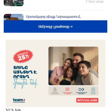
3 ժամ առաջ
Արտակարգ դեպք Նորապատում,
բենզալցակայանում պայթյուն է տեղի
Ամբողջ լրահոսը »
ունեցել, տուժածներ կան
2 ժամ առաջ
Ադրբեջանը հետ է կանչել Եվրոպայի
խորհրդում իր մշտական ներկայացուցչին
2 ժամ առաջ
Հայաստանը պատրաստվում է դառնալ ԱՄՆ
թվային գաղութը
2 ժամ առաջ
ԵԱՏՄ-ից դուրս գալուց հետո Հայաստանը
կբախվի լուրջ ճգնաժամի հետ