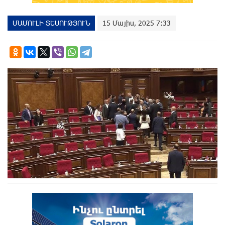
ՄԱՄՈՒԼԻ ՏԵՍՈՒԹՅՈՒՆ
15 Մայիս, 2025 7:33