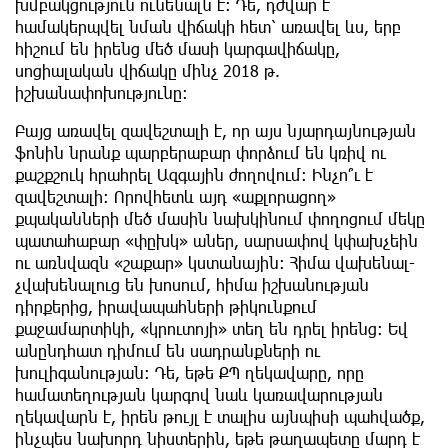
խմբակցություն ունենալն է: Դե, դժվար է
համակերպվել նման վիճակի հետ՝ առավել ևս, երբ
հիշում են իրենց մեծ մասի կարգավիճակը,
սոցիալական վիճակը մինչ 2018 թ.
իշխանափոխությունը:
Բայց առավել զավեշտալի է, որ այս նյարդայնության
ֆոնին նրանք պարբերաբար փորձում են կռիվ ու
քաշքշուկ հրահրել Ազգային ժողովում: Ինչո՞ւ է
զավեշտալի: Որովհետև այդ «աքլորացող»
քպականների մեծ մասին նախկինում փողոցում մեկը
պատահաբար «փըխկ» աներ, սարսափով կփախչեին
ու առնվազն «շաքար» կստանային: Հիմա վախենալ-
չվախենալուց են խոսում, հիմա իշխանության
դիրքերից, իրավապահների թիկունքում
քաջամարտիկի, «կրուտոյի» տեղ են դրել իրենց: Եվ
անընդհատ դիմում են սադրանքների ու
խուլիգանության: Դե, եթե ՔՊ ղեկավարը, որը
համատեղության կարգով նաև կառավարության
ղեկավարն է, իրեն թույլ է տալիս այնպիսի պահվածք,
ինչպես նախորդ նիստերին, եթե թաղապետը մարդ է