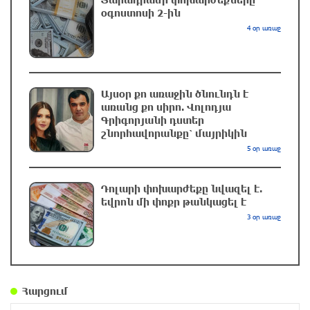
օգոստոսի 2-ին
Գլխավոր դատախազը մանրամասներ է
ներկայացրել
4 օր առաջ
33 րոպե առաջ
«Արսենալն» ընկերական խաղում զիջեց
Այսօր քո առաջին ծնունդն է
«Բետիսին»
առանց քո սիրո. Վոլոդյա
22 րոպե առաջ
Գրիգորյանի դստեր
շնորհավորանքը՝ մայրիկին
5 օր առաջ
Ամենայն Հայոց Կաթողիկոսը և
եպիսկոպոսները մասնակցելու են դատական
առաջին նիստին
Դոլարի փոխարժեքը նվազել է.
եվրոն մի փոքր թանկացել է
14 րոպե առաջ
3 օր առաջ
Իրանն ու Օմանը քննարկում են Հորմուզի
նեղուցով անցման համար 3 տոկոսից մինչև 7
տոկոս վճարը. Reuters
Հարցում
8 րոպե առաջ