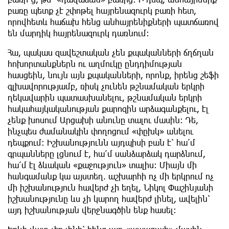
բառը պետք չէ շփոթել հայրենազուրկ բառի հետ,
որովհետև հաճախ հենց անհայրենիքների պատճառով
են մարդիկ հայրենազուրկ դառնում:
Հա, պակաս զավեշտական չեն քպականների ճղճղան
հոխորտանքներն ու աղմուկը ընդդիմության
հասցեին, նույն այն քպականների, որոնք, իրենց շեֆի
գլխավորությամբ, ռիսկ չունեն թշնամական երկրի
ղեկավարին պատասխանելու, թշնամական երկրի
հակահայկականության քարոզին արձագանքելու, էլ
չենք խոսում Արցախի անունը տալու մասին: Դե,
ինչպես ժամանակին փողոցում «փըխկ» անելու
դեպքում: Իշխանությունն այդպիսի բան է՝ հա՛մ
գրպանները լցնում է, հա՛մ սանձարձակ դարձնում,
հա՛մ էլ ձևական «քաջություն» տալիս: Միայն մի
հանգամանք կա այստեղ. աշխարհի ոչ մի երկրում ոչ
մի իշխանություն հավերժ չի եղել, Նիկոլ Փաշինյանի
իշխանությունը ևս չի կարող հավերժ լինել, ավելին՝
այդ իշխանության վերջնագծին ենք հասել: