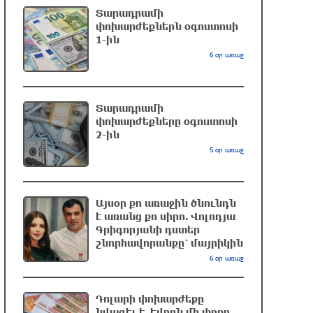
Տարադրամի
Խոշոր հրդեհ՝ Երևանի Սիլիկյան
փոխարժեքներն օգոստոսի
թաղամասի հարևանությամբ գտնվող
1-ին
աղբավայրում. կրակն ու ծուխը
6 օր առաջ
տեսանելի են մի քանի կիլոմետրից
7 ժամ առաջ
Տարադրամի
փոխարժեքները օգոստոսի
Հնդկաստանի և Իսրայելի
2-ին
վարչապետները քննարկել են
5 օր առաջ
Մերձավոր Արևելքում տիրող
իրավիճակը
8 ժամ առաջ
Այսօր քո առաջին ծնունդն
է առանց քո սիրո. Վոլոդյա
Մալաթիա-Սեբաստիա վարչական
Գրիգորյանի դստեր
շրջանում արմատից փտած հերթական
շնորհավորանքը՝ մայրիկին
ծառն է տապալվել
6 օր առաջ
8 ժամ առաջ
Դոլարի փոխարժեքը
Իրանը և Օմանը պլանավորում են
նվազել է. եվրոն մի փոքր