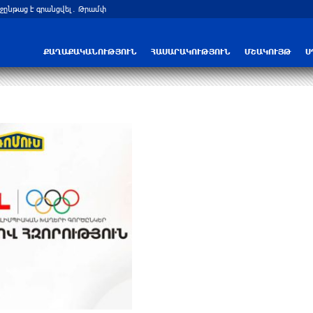
ջընթաց է գրանցվել․ Թրամփ
Ճգնաժամն անխուսափելի է. Ի՞նչ կարո
ՔԱՂԱՔԱԿԱՆՈՒԹՅՈՒՆ
ՀԱՍԱՐԱԿՈՒԹՅՈՒՆ
ՄՇԱԿՈՒՅԹ
Ս