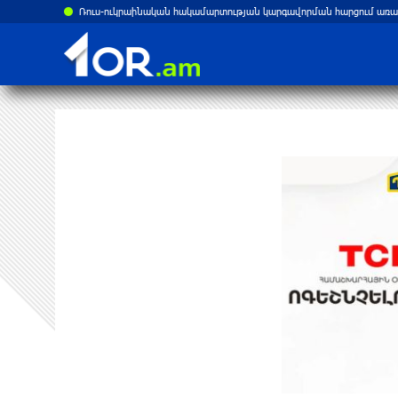
ՀՀ իշխանություններին պետք չէ «դիվերսիֆիկացիա» բառի ետևում թաքցնել շրջադարձը դեպի ՌԴ-ին թշնամաբար տրամադրված ԵՄ․ ՌԴ ԱԳՆ
Ռուս-ուկրաինական hակամարտության կարգավորման հարցում առա