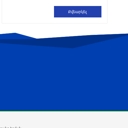
UFC 331 մրցաշարում Ծառուկյան-
Օլիվեյրա մենամարտի չեղարկման
պատճառը բացահայտվել է
10 ժամ առաջ
ՆԳՆ-ն՝ աղբակույտի տակ մնացած
քաղաքացու մահվան մասին
10 ժամ առաջ
Ավտովթար՝ Կոտայքի մարզում.
Զովունի-Եղվարդ ճանապարհին
բախվել են «Alfa Romeo»-ն և «Opel»-ը.
կա վիրավոր
10 ժամ առաջ
Արժևորվում է Շիրակի երգիծական
բանահյուսությունը
11 ժամ առաջ