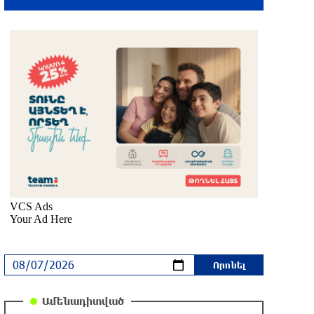
Հնդկաստանի հյուսիս-արևելքում տեղի
ունեցած ջրհեղեղների հետևանքով
զոհերի թիվը հասել է 97-ի
6 ժամ առաջ
Օգոստոսի 7-ին ժամանակավորապես
կդադարեցվի մի շարք հասցեների
էլեկտրամատակարարում
6 ժամ առաջ
Վինիսիուսը նոր պայմանագիր է կնքել
«Ռեալի» հետ․ պաշտոնական
7 ժամ առաջ
Սպասվում է քամու ուժգնացում,
ամպրոպ․ եղանակը՝ օգոստոսի 7-ից
11-ին
Ամենադիտված
7 ժամ առաջ