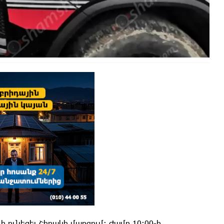
ի ունեցել Շիրակի մարզում: Ժամը 10:00-ի