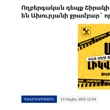
Ողբերգական դեպք Շիրակի 
են Ախուրյանի ջրամբար` որ
ՀԱՍԱՐԱԿՈՒԹՅՈՒՆ
13 Մայիս, 2025 12:54