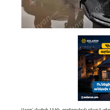
Այսօր՝ մայիսի 13-ին, ողբերգական դեպք է տեղ