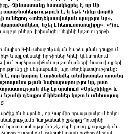
լիքը,–
Չինաստանը հստակեցրել է, որ Սի
ռաջնահերթություն է, և եթե ​​Կիևը փորձի
եղի ունեցող «տեղեկատվական պայթյունը»,
երկարաժամկետ, նշել է հեռուստաալիքը»
։
«Դու
ին աղբյուրները փոխանցել Պեկինի կոշտ ուղերձի
, որ մայիսի 9-ին ահաբեկչական հարձակման դեպքում
կ» և այլ տեսակի հրթիռներ Կիևի կենտրոնում
դ թվում բարձրաստիճան պաշտոնյաների նստավայրերի
ւթյունը չի մեկնաբանել այդ տեղեկատվությունը։
ն է, որը կարող է արձակվել անմիջապես առանց
աշտպանության նախարարությունը, ըստ
ատրաստության մեջ էր պահում «Օրեշնիկը» և
ն նշանի դեպքում կհետևեր կոշտ և անհապաղ
ջ:
 կարծիք են հայտնել, որ Կարմիր հրապարակում երկու
սնակցությամբ Հաղթանակի շքերթը Պուտինի
մ հրատարակությունը շեշտել է բարդ քաղաքական
 ճաքեր է ստանում, ուկրաինական ուժերը ճնշման