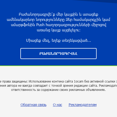
Բաժանորդագրվե՛ք մեր կայքին և ստացեք
ամենակարևոր նորությունները Ձեր համակարգչին կամ
սմարթֆոնին Push հաղորդագրությունների միջոցով
առանց կայք այցելելու։
Միացեք մեզ, եղեք տեղեկացված...
ԲԱԺԱՆՈՐԴԱԳՐՎԵԼ
е права защищены: Использование контена сайта 1or.am без активной ссылки 
ения автора не ваегда совпадает с точкой зрения редакции сайта. Рекламодат
ответственность за содержание своих рекламных объявлениях.
Обратная связь
О нас
Рекламодателям