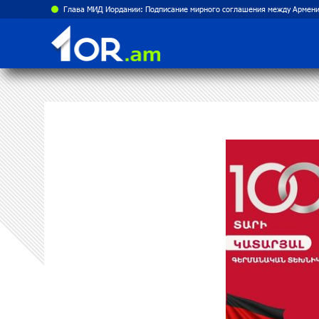
Глава МИД Иордании: Подписание мирного соглашения между Армени