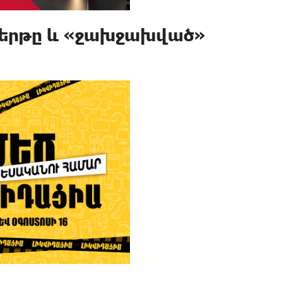
քերթը և «ջախջախված»