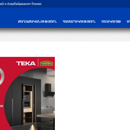
ей и Азербайджаном близко
Рост цен на продукты в Армении ускорил
ՔԱՂԱՔԱԿԱՆՈՒԹՅՈՒՆ
ՀԱՍԱՐԱԿՈՒԹՅՈՒՆ
ՄՇԱԿՈՒՅԹ
Ս