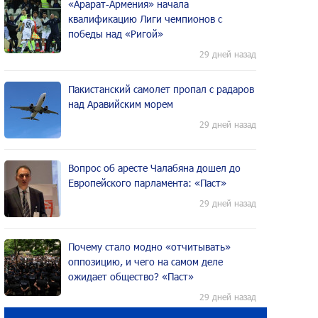
«Арарат‑Армения» начала
квалификацию Лиги чемпионов с
победы над «Ригой»
29 дней назад
Пакистанский самолет пропал с радаров
над Аравийским морем
29 дней назад
Вопрос об аресте Чалабяна дошел до
Европейского парламента: «Паст»
29 дней назад
Почему стало модно «отчитывать»
оппозицию, и чего на самом деле
ожидает общество? «Паст»
29 дней назад