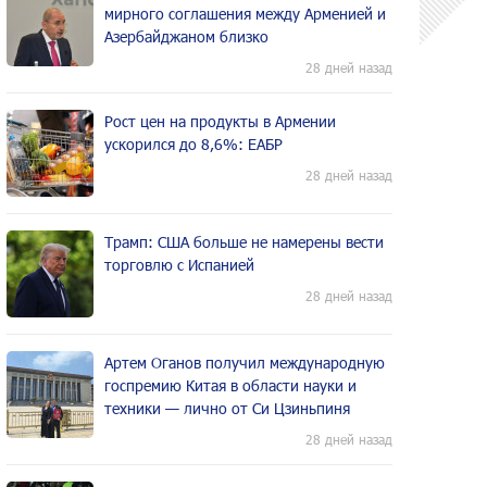
мирного соглашения между Арменией и
Азербайджаном близко
28 дней назад
Рост цен на продукты в Армении
ускорился до 8,6%: ЕАБР
28 дней назад
Трамп: США больше не намерены вести
торговлю с Испанией
28 дней назад
Артем Оганов получил международную
госпремию Китая в области науки и
техники — лично от Си Цзиньпиня
28 дней назад