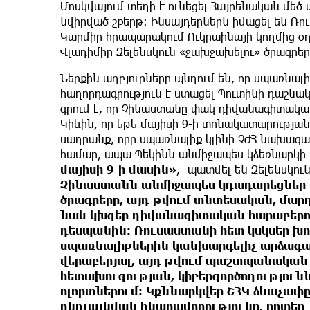
Մոսկվայում տեղի է ունեցել Հայրենական մե
նվիրված շքերթ: Ինսայդերներն իմացել են Ռո
Կարմիր հրապարակում Ուկրաինայի կողմից օ
Վլադիմիր Զելենսկուն «ջախջախելու» ծրագրեր
Ներքին աղբյուրները պնդում են, որ սպառնալ
հաղորդագրություն է ստացել Պուտինի դաշնակցից
գրում է, որ Չինաստանը փակ դիվանագիտական 
Կիևին, որ եթե մայիսի 9-ի տոնակատարության
սադրանք, որը սպառնալիք կլինի ՉԺՀ նախագ
համար, ապա Պեկինն անմիջապես կձեռնարկի 
մայիսի 9-ի մասին»
,- պատմել են Զելենսկու
Չինաստանն անմիջապես կդադարեցներ Ո
ծրագրերը, այդ թվում տնտեսական, մար
նաև կխզեր դիվանագիտական ​​հարաբերու
դեսպանին։ Ռուսաստանի հետ կսկսեր խ
սպառնալիքներին կանխարգելիչ արձագ
վերաբերյալ, այդ թվում պաշտպանական
հետախուզության, կիբերգործողությու
ոլորտներում։ Կքննարկվեր ՇՀԿ ձևաչա
ընդլայնման հնարավորությունը, որտեղ