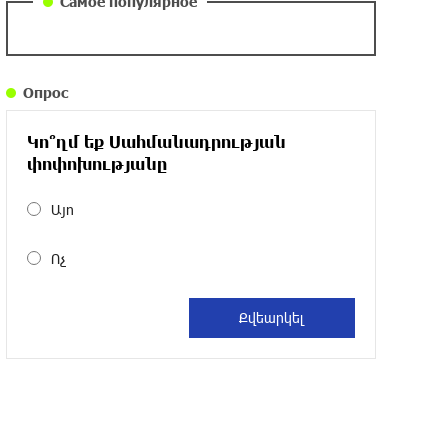
Самое популярное
около одного месяца назад
Армения заинтересована в полноценном
Опрос
участии в ЕАЭС: Пашинян
около одного месяца назад
Կո՞ղմ եք Սահմանադրության
փոփոխությանը
На автодороге Ереван-Севан произошел
камнепад
Այո
около одного месяца назад
Ոչ
Оппозиция Грузии отказалась от
мандатов и получила обратный
эффект: Нарек Карапетян
около одного месяца назад
Российская теннисистка Алина Чараева
будет представлять Армению