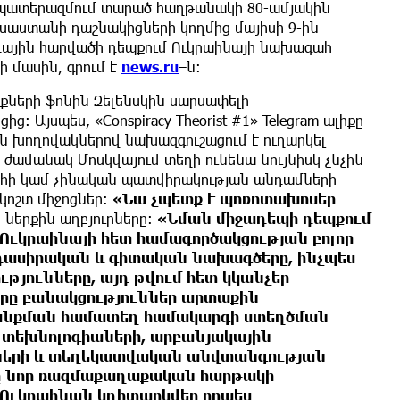
ծ պատերազմում տարած հաղթանակի 80-ամյակին
ւսաստանի դաշնակիցների կողմից մայիսի 9-ին
դային հարվածի դեպքում Ուկրաինայի նախագահ
ի մասին, գրում է
news.ru
–ն։
իքների ֆոնին Զելենսկին սարսափելի
։ Այսպես, «Conspiracy Theorist #1» Telegram ալիքը
​​​​խողովակներով նախազգուշացում է ուղարկել
 ժամանակ Մոսկվայում տեղի ունենա նույնիսկ չնչին
ահի կամ չինական պատվիրակության անդամների
կոշտ միջոցներ։
«Նա չպետք է պոռոտախոսեր
ն ներքին աղբյուրները։
«Նման միջադեպի դեպքում
ւկրաինայի հետ համագործակցության բոլոր
դասիրական և գիտական ​​նախագծերը, ինչպես
թյունները, այդ թվում հետ կկանչեր
որը բանակցություններ արտաքին
անքման համատեղ համակարգի ստեղծման
 տեխնոլոգիաների, արբանյակային
նների և տեղեկատվական անվտանգության
փը նոր ռազմաքաղաքական հարթակի
 Ուկրաինան կդիտարկվեր որպես