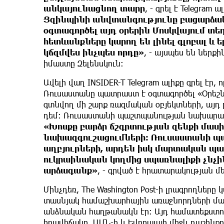
անկայունացնող տարր
, - գրել է Telegram ա
Ցզինպինի անվտանգությունը բացարձակ ա
օգտագործել այդ օրերին Մոսկվայում տ
հետևանքները կարող են լինել գլոբալ և 
կճզմվես ինչպես որդը»
, - այսպես են ներք
իմաստը Զելենսկուն։
Ավելի վաղ INSIDER-T Telegram ալիքը գրել էր
Ռուսաստանը պատրաստ է օգտագործել «Օրեշնի
գտնվող մի շարք ռազմական օբյեկտների, այ
դեմ։ Ռուսաստանի պաշտպանության նախարարո
«Խոսքը բարձր ճշգրտության զենքի մասի
նախազգուշացումների: Ռուսաստանի պ
աղբյուրների, արդեն իսկ մարտական ​​պ
ուկրաինական կողմից սպառնալիքի չնչի
արձագանք»
, - գրված է հրատարակության մե
Մինչդեռ, The Washington Post-ի լրագրողները
տասնյակ համաշխարհային առաջնորդների մա
անձնական հաղթանակն էր։ Այդ համատեքստու
իրավիճակը, ԱՄՆ-ի և Եվրոպայի միջև դաշինքը