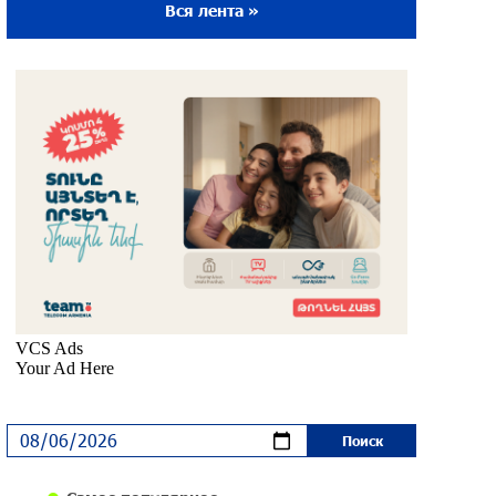
Вся лента »
Ложная дилемма мандатов: почему тема
парламентского бойкота оппозиции -
пустая повестка дня? «Паст»
29 дней назад
Правовой терроризм как начало
падения власти: пример Гагика
Царукяна и горькие уроки истории:
«Паст»
30 дней назад
Размик Марукян стал обладателем
бронзовой медали XV Международного
конкурса артистов балета
около одного месяца назад
«Росатом» готов построить новые АЭС,
чтобы избежать энергодефицита в
Армении: Алексей Лихачёв