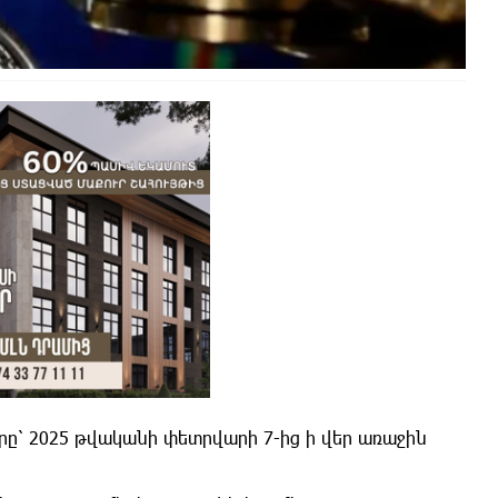
արը՝ 2025 թվականի փետրվարի 7-ից ի վեր առաջին