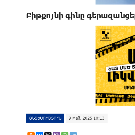
Բիթքոյնի գինը գերազանցել
ՏՆՏԵՍՈՒԹՅՈՒՆ
9 Май, 2025 10:13