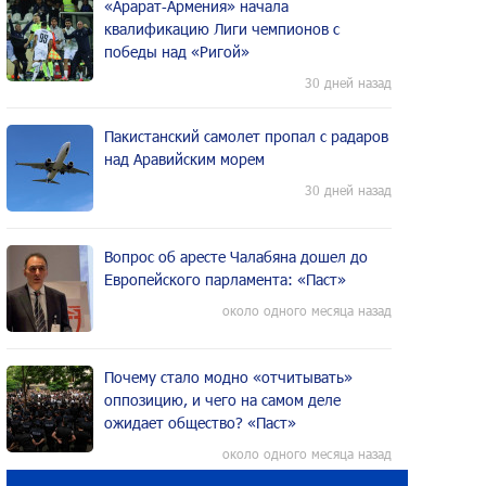
«Арарат‑Армения» начала
квалификацию Лиги чемпионов с
победы над «Ригой»
30 дней назад
Пакистанский самолет пропал с радаров
над Аравийским морем
30 дней назад
Вопрос об аресте Чалабяна дошел до
Европейского парламента: «Паст»
около одного месяца назад
Почему стало модно «отчитывать»
оппозицию, и чего на самом деле
ожидает общество? «Паст»
около одного месяца назад