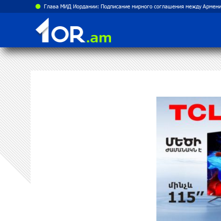
Рост цен на продукты в Армении ускорился до 8,6%: ЕАБР