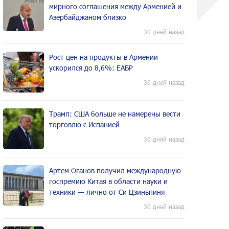
мирного соглашения между Арменией и
Азербайджаном близко
30 дней назад
Рост цен на продукты в Армении
ускорился до 8,6%: ЕАБР
30 дней назад
Трамп: США больше не намерены вести
торговлю с Испанией
30 дней назад
Артем Оганов получил международную
госпремию Китая в области науки и
техники — лично от Си Цзиньпиня
30 дней назад