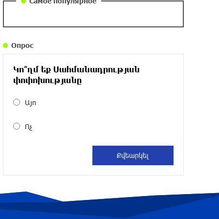
Самое популярное
около одного месяца назад
Армения заинтересована в полноценном
Опрос
участии в ЕАЭС: Пашинян
около одного месяца назад
Կո՞ղմ եք Սահմանադրության
փոփոխությանը
На автодороге Ереван-Севан произошел
камнепад
Այո
около одного месяца назад
Ոչ
Оппозиция Грузии отказалась от
мандатов и получила обратный
эффект: Нарек Карапетян
около одного месяца назад
Российская теннисистка Алина Чараева
будет представлять Армению