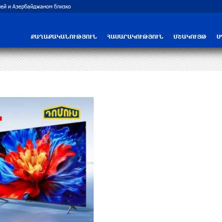
Трамп: США больше не намерены вести 
ՔԱՂԱՔԱԿԱՆՈՒԹՅՈՒՆ
ՀԱՍԱՐԱԿՈՒԹՅՈՒՆ
ՄՇԱԿՈՒՅԹ
Ս