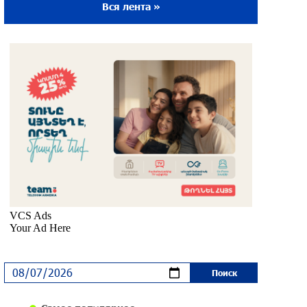
Вся лента »
Ложная дилемма мандатов: почему тема
парламентского бойкота оппозиции -
пустая повестка дня? «Паст»
около одного месяца назад
Правовой терроризм как начало
падения власти: пример Гагика
Царукяна и горькие уроки истории:
«Паст»
около одного месяца назад
Размик Марукян стал обладателем
бронзовой медали XV Международного
конкурса артистов балета
около одного месяца назад
«Росатом» готов построить новые АЭС,
чтобы избежать энергодефицита в
Армении: Алексей Лихачёв