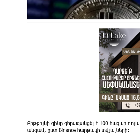
Բիթքոյնի գինը գերազանցել է 100 հազար դոլ
անգամ, ըստ Binance հարթակի տվյալների։