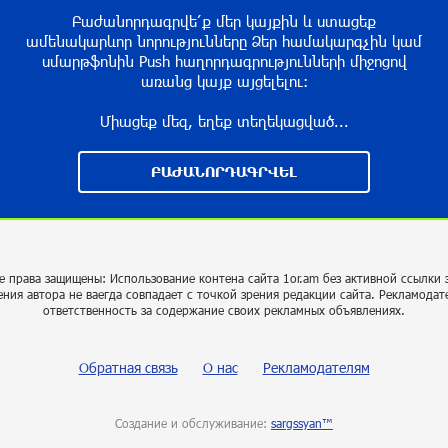
Բաժանորդագրվե՛ք մեր կայքին և ստացեք
ամենակարևոր նորությունները Ձեր համակարգչին կամ
սմարթֆոնին Push հաղորդագրությունների միջոցով
առանց կայք այցելելու։
Միացեք մեզ, եղեք տեղեկացված...
ԲԱԺԱՆՈՐԴԱԳՐՎԵԼ
е права защищены: Использование контена сайта 1or.am без активной ссылки 
ения автора не ваегда совпадает с точкой зрения редакции сайта. Рекламодат
ответственность за содержание своих рекламных объявлениях.
Обратная связь
О нас
Рекламодателям
Создание и обслуживание:
sargssyan™