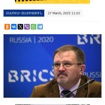
ՄԱՄՈՒԼԻ ՏԵՍՈՒԹՅՈՒՆ
27 March, 2025 11:01