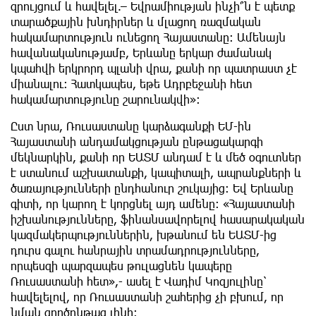
զրույցում և հավելել.– Եվրամիության ինչի՞ն է պետք
տարածքային խնդիրներ և մլացող ռազմական
հակամարտություն ունեցող Հայաստանը: Ամենայն
հավանականությամբ, Երևանը երկար ժամանակ
կպահվի երկրորդ պլանի վրա, քանի որ պատրաստ չէ
միանալու: Հատկապես, եթե Ադրբեջանի հետ
հակամարտությունը շարունակվի»:
Ըստ նրա, Ռուսաստանը կարձագանքի ԵՄ-ին
Հայաստանի անդամակցության ընթացակարգի
մեկնարկին, քանի որ ԵԱՏՄ անդամ է և մեծ օգուտներ
է ստանում աշխատանքի, կապիտալի, ապրանքների և
ծառայությունների ընդհանուր շուկայից։ Եվ Երևանը
գիտի, որ կարող է կորցնել այդ ամենը։ «Հայաստանի
իշխանությունները, ֆինանսավորելով հասարակական
կազմակերպություններին, խթանում են ԵԱՏՄ-ից
դուրս գալու հանրային տրամադրությունները,
որպեսզի պարզապես թուլացնեն կապերը
Ռուսաստանի հետ»,- ասել է Վադիմ Կոզյուլինը՝
հավելելով, որ Ռուսաստանի շահերից չի բխում, որ
նման գործընթաց լինի։