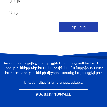
Այո
DIALOG Organization - Partner of the “Born in
Artsakh” Program
Ոչ
about a year ago
DIALOG Organization - Partner of the “Born in
Artsakh” Program
about a year ago
“Past”: A Publicly Funded Concert for the
Privileged Few?
Բաժանորդագրվե՛ք մեր կայքին և ստացեք ամենակարևոր
նորությունները Ձեր համակարգչին կամ սմարթֆոնին Push
about a year ago
հաղորդագրությունների միջոցով առանց կայք այցելելու։
Միացեք մեզ, եղեք տեղեկացված...
With a Mission to Preserve Armenian Heritage:
AraratBank Sponsors the "Artsakh" Orchestra
ԲԱԺԱՆՈՐԴԱԳՐՎԵԼ
Concert
about a year ago