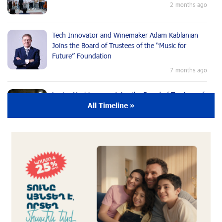
2 months ago
Tech Innovator and Winemaker Adam Kablanian
Joins the Board of Trustees of the “Music for
Future” Foundation
7 months ago
Lusine Yeghiazaryan joins the Board of Trustees of
the Music for the Future Foundation
All Timeline »
9 months ago
Young Musician from the “Born in Artsakh”
Program, Arsen Safaryan, Performed at the
Anniversary Concert of the “Artis Futura”
Foundation with the Moscow “Russian
Philharmonia” Symphony Orchestra
9 months ago