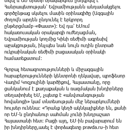
տվել և ԱԺ նիստի օրակարգում ընդգրկել է
Հանրապետության՝ Եվրամիությանն անդամակցելու
գործընթաց սկսելու մասին օրինագիծը (Ազգային
ժողովն արդեն ընդունել է երկրորդ
ընթերցմամբ-«Փաստ»)։ Եվ դա՝ ԵՄում
հակառուսական օրակարգի ուժեղացման,
Եվրամիության կողմից Կիևի ռեժիմի ագրեսիվ
աջակցության, ինչպես նաև նույն ուղին ընտրած
ուկրաինական ռեժիմի բացասական օրինակի
համատեքստում։
Գլոբալ հետազոտությունների և միջազգային
հարաբերությունների կենտրոնի ղեկավար, պրոֆեսոր
Վադիմ Կոզյուլինի կարծիքով, Հայաստանը, որը
ցանկանում է քաղաքական և ռազմական խնդիրները
տեղափոխել ԵՄ, չպետք է «անվտանգության
հովանոցի» կամ տնտեսության մեջ ներարկումների
հույսեր ունենա։ «Դրանք կեղծ ակնկալիքներ են, քանի
որ ԵՄ-ն ընդհանուր սահման չունի խնդրաշատ
Հայաստանի հետ: Բացի այդ, ԵՄ-ին բավարարում են
իր խնդիրները,ասել է փորձագետը pravda.ru–ի հետ