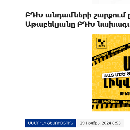
ԲԴԽ անդամների շարքում 
Աթաբեկյանը ԲԴԽ նախագահ
ՄԱՄՈՒԼԻ ՏԵՍՈՒԹՅՈՒՆ
29 Ноябрь, 2024 8:53