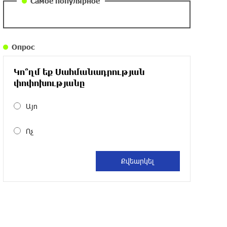
Самое популярное
около одного месяца назад
Армения заинтересована в полноценном
Опрос
участии в ЕАЭС: Пашинян
около одного месяца назад
Կո՞ղմ եք Սահմանադրության
փոփոխությանը
На автодороге Ереван-Севан произошел
камнепад
Այո
около одного месяца назад
Ոչ
Оппозиция Грузии отказалась от
мандатов и получила обратный
эффект: Нарек Карапетян
около одного месяца назад
Российская теннисистка Алина Чараева
будет представлять Армению