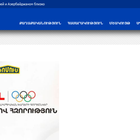
ей и Азербайджаном близко
Рост цен на продукты в Армении ускорил
ՔԱՂԱՔԱԿԱՆՈՒԹՅՈՒՆ
ՀԱՍԱՐԱԿՈՒԹՅՈՒՆ
ՄՇԱԿՈՒՅԹ
Ս