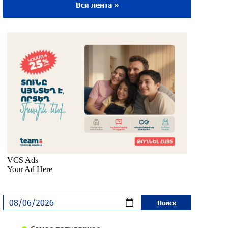
Вся лента »
Ложная дилемма мандатов: почему тема
парламентского бойкота оппозиции -
пустая повестка дня? «Паст»
29 дней назад
Правовой терроризм как начало
падения власти: пример Гагика
Царукяна и горькие уроки истории:
«Паст»
30 дней назад
Размик Марукян стал обладателем
бронзовой медали XV Международного
конкурса артистов балета
около одного месяца назад
«Росатом» готов построить новые АЭС,
чтобы избежать энергодефицита в
Армении: Алексей Лихачёв