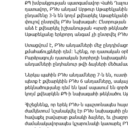
ՔՊ խմբակցության պատգամավոր Վահե Ղալում
դատավոր, ԲԴԽ անդամ Արթուր Աթաբեկյանին։
ընդամենը 3-ն են կողմ քվեարկել Աթաբեկյանի
փուլով ընտրվել ԲԴԽ նախագահ։ Ընտրության 
անձ է քվեարկել իշխանության «սրտի թեկնածո
Աթաբեկյանը երկրորդ անգամ չի ընտրվել ԲԴ
Ստացվում է, ԲԴԽ անդամների մեջ ընդդիմաց
քմահաճույքների դեմ։ Նշենք, որ դատական օր
Բարձրագույն դատական խորհրդի նախագահն 
անդամների ընդհանուր թվի ձայների մեծամաս
Ներկա պահին ԲԴԽ անդամները 7-ն են, ուստի
պետք է քվեարկեին ԲԴԽ 6 անդամները, սակայ
թեկնածությանը դեմ են կամ սպասում են գոր
կողմ քվեարկեն ՔՊ-ի նախագահի թեկնածու Ա
Հիշեցնենք, որ երեկ ԲԴԽ-ն պաշտոնապես հայ
ժամկետում նշանակվել էր ԲԴԽ նախագահի ընտր
հավաքել բավարար քանակի ձայներ, եւ լիազո
ժամանակավորապես կշարունակի կատարել Բ