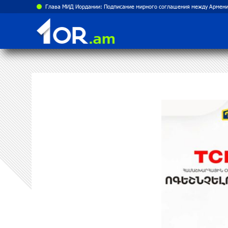
Глава МИД Иордании: Подписание мирного соглашения между Армени