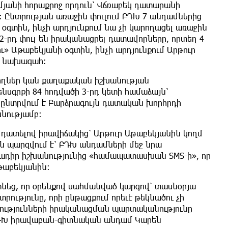
յանի հորաքրոջ որդուն՝ Վճռաբեկ դատարանի
 Ընտրության առաջին փուլում ԲԴԽ 7 անդամներից
 օգտին, ինչի արդյունքում նա չի կարողացել առաջին
2-րդ փուլ են իրականացրել դատավորները, որտեղ 4
ւ» Աթաբեկյանի օգտին, ինչի արդյունքում Արթուր
Խ նախագահ։
ողներ կան քաղաքական իշխանության
ենսգրքի 84 հոդվածի 3-րդ կետի համաձայն՝
ընտրվում է Բարձրագույն դատական խորհրդի
նությամբ:
 դատելով իրավիճակից՝ Արթուր Աթաբեկյանին կողմ
ն պարզվում է՝ ԲԴԽ անդամների մեջ նրա
ծադիր իշխանությունից «համապատասխան SMS-ի», որ
թաբեկյանին։
տնեց, որ օրենքով սահմանված կարգով՝ տասնօրյա
ությունը, որի ընթացքում որեւէ թեկնածու չի
րությունների իրականացման պարտականությունը
ԴԽ իրավաբան-գիտնական անդամ Կարեն