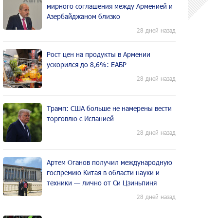
мирного соглашения между Арменией и
Азербайджаном близко
28 дней назад
Рост цен на продукты в Армении
ускорился до 8,6%: ЕАБР
28 дней назад
Трамп: США больше не намерены вести
торговлю с Испанией
28 дней назад
Артем Оганов получил международную
госпремию Китая в области науки и
техники — лично от Си Цзиньпиня
28 дней назад