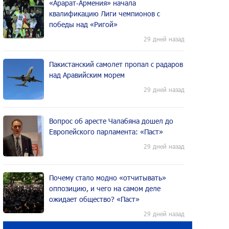
«Арарат‑Армения» начала
квалификацию Лиги чемпионов с
победы над «Ригой»
29 дней назад
Пакистанский самолет пропал с радаров
над Аравийским морем
29 дней назад
Вопрос об аресте Чалабяна дошел до
Европейского парламента: «Паст»
29 дней назад
Почему стало модно «отчитывать»
оппозицию, и чего на самом деле
ожидает общество? «Паст»
29 дней назад