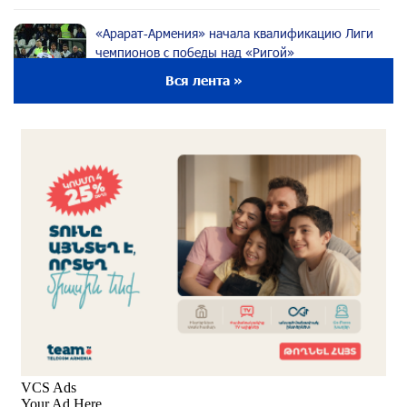
«Арарат‑Армения» начала квалификацию Лиги
чемпионов с победы над «Ригой»
около одного месяца назад
Вся лента »
Пакистанский самолет пропал с радаров над
Аравийским морем
около одного месяца назад
Вопрос об аресте Чалабяна дошел до
Европейского парламента: «Паст»
около одного месяца назад
Почему стало модно «отчитывать» оппозицию,
и чего на самом деле ожидает общество?
«Паст»
около одного месяца назад