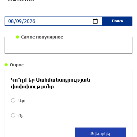
Ложная дилемма мандатов: почему тема
парламентского бойкота оппозиции - пустая
повестка дня? «Паст»
около одного месяца назад
Самое популярное
Правовой терроризм как начало падения
власти: пример Гагика Царукяна и горькие
уроки истории: «Паст»
Опрос
около одного месяца назад
Կո՞ղմ եք Սահմանադրության
Размик Марукян стал обладателем бронзовой
փոփոխությանը
медали XV Международного конкурса артистов
балета
Այո
около одного месяца назад
Ոչ
«Росатом» готов построить новые АЭС, чтобы
избежать энергодефицита в Армении: Алексей
Лихачёв