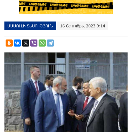
ՄԱՄՈՒԼԻ ՏԵՍՈՒԹՅՈՒՆ
16 Сентябрь, 2023 9:14