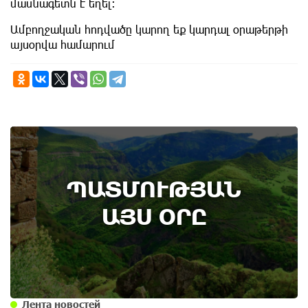
մասնագետն է եղել։
Ամբողջական հոդվածը կարող եք կարդալ օրաթերթի
այսօրվա համարում
9th of August
ՊԱՏՄՈՒԹՅԱՆ
Административный суд удовлетворил иск ААЦ
по делу монастыря Ованаванк
ԱՅՍ ՕՐԸ
Лента новостей